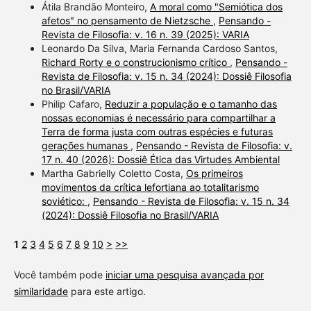
Átila Brandão Monteiro,
A moral como "Semiótica dos
afetos" no pensamento de Nietzsche
,
Pensando -
Revista de Filosofia: v. 16 n. 39 (2025): VARIA
Leonardo Da Silva, Maria Fernanda Cardoso Santos,
Richard Rorty e o construcionismo crítico
,
Pensando -
Revista de Filosofia: v. 15 n. 34 (2024): Dossiê Filosofia
no Brasil/VARIA
Philip Cafaro,
Reduzir a população e o tamanho das
nossas economias é necessário para compartilhar a
Terra de forma justa com outras espécies e futuras
gerações humanas
,
Pensando - Revista de Filosofia: v.
17 n. 40 (2026): Dossiê Ética das Virtudes Ambiental
Martha Gabrielly Coletto Costa,
Os primeiros
movimentos da crítica lefortiana ao totalitarismo
soviético:
,
Pensando - Revista de Filosofia: v. 15 n. 34
(2024): Dossiê Filosofia no Brasil/VARIA
1
2
3
4
5
6
7
8
9
10
>
>>
Você também pode
iniciar uma pesquisa avançada por
similaridade
para este artigo.