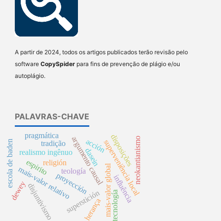
A partir de 2024, todos os artigos publicados terão revisão pelo
software
CopySpider
para fins de prevenção de plágio e/ou
autoplágio.
PALAVRAS-CHAVE
pragmática
disposições
argumento causal
neokantianismo
acción
superveniência local
escola de baden
tradição
dasein
realismo ingênuo
espirito
religión
mais-valor global
mais-valor relativo
teología
proyección
influência
dewey
disjuntivismo
superstición
tecnología
herança