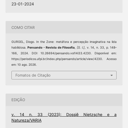
23-01-2024
COMO CITAR
GURGEL, Diogo. In the Zone: metáfora e percepção imaginativa na lida
habilidosa.
Pensando - Revista de Filosofia
,
[S. l.]
, v. 14, n. 33, p. 148–
166, 2024. DOI: 10.26694/pensando.vol14i33.4230. Disponível em:
https://periodicos.ufpi.br/index.php/pensando/article/view/4230. Acesso
em: 10 ago. 2026.
Fomatos de Citação
EDIÇÃO
v. 14 n. 33 (2023): Dossiê Nietzsche e a
Natureza/VARIA