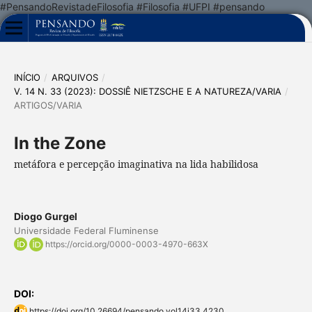
#PensandoRevistadeFilosofia #Filosofia #UFPI #pensando
INÍCIO
/
ARQUIVOS
/
V. 14 N. 33 (2023): DOSSIÊ NIETZSCHE E A NATUREZA/VARIA
/
ARTIGOS/VARIA
In the Zone
metáfora e percepção imaginativa na lida habilidosa
Diogo Gurgel
Universidade Federal Fluminense
https://orcid.org/0000-0003-4970-663X
DOI:
https://doi.org/10.26694/pensando.vol14i33.4230