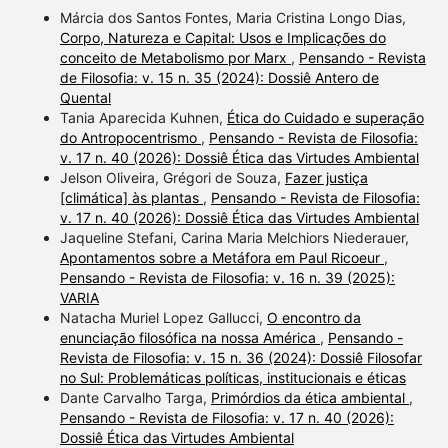
Márcia dos Santos Fontes, Maria Cristina Longo Dias,
Corpo, Natureza e Capital: Usos e Implicações do
conceito de Metabolismo por Marx
,
Pensando - Revista
de Filosofia: v. 15 n. 35 (2024): Dossiê Antero de
Quental
Tania Aparecida Kuhnen,
Ética do Cuidado e superação
do Antropocentrismo
,
Pensando - Revista de Filosofia:
v. 17 n. 40 (2026): Dossiê Ética das Virtudes Ambiental
Jelson Oliveira, Grégori de Souza,
Fazer justiça
[climática] às plantas
,
Pensando - Revista de Filosofia:
v. 17 n. 40 (2026): Dossiê Ética das Virtudes Ambiental
Jaqueline Stefani, Carina Maria Melchiors Niederauer,
Apontamentos sobre a Metáfora em Paul Ricoeur
,
Pensando - Revista de Filosofia: v. 16 n. 39 (2025):
VARIA
Natacha Muriel Lopez Gallucci,
O encontro da
enunciação filosófica na nossa América
,
Pensando -
Revista de Filosofia: v. 15 n. 36 (2024): Dossiê Filosofar
no Sul: Problemáticas políticas, institucionais e éticas
Dante Carvalho Targa,
Primórdios da ética ambiental
,
Pensando - Revista de Filosofia: v. 17 n. 40 (2026):
Dossiê Ética das Virtudes Ambiental