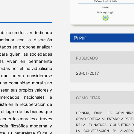
ublicó un dossier dedicado
PDF
ntinuar con la discusión
ntados se propone analizar
para quien las sociedades
PUBLICADO
es viven en permanente
bidas por el individualismo
23-01-2017
o que pueda considerarse
 una comunidad moral sino
oseen sus propios valores y
mercados nacionales e
COMO CITAR
iste en la recuperación de
 el logro de los bienes que
LIPINSKI, Emilio. LA COMUNIDA
e acuerdos morales a través
COMO CRÍTICA AL ESTADO A PARTI
DE LA LEY NATURAL Y UNA ÉTICA D
ogía filosófica moderna y
LA CONVERSACIÓN EN ALASDAI
nta su naturaleza física y