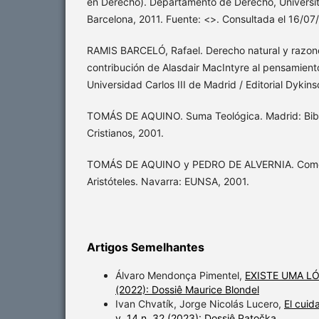
en Derecho). Departamento de Derecho, Universi
Barcelona, 2011. Fuente: <>. Consultada el 16/07
RAMIS BARCELÓ, Rafael. Derecho natural y razone
contribución de Alasdair MacIntyre al pensamiento
Universidad Carlos III de Madrid / Editorial Dykins
TOMÁS DE AQUINO. Suma Teológica. Madrid: Bibl
Cristianos, 2001.
TOMÁS DE AQUINO y PEDRO DE ALVERNIA. Comenta
Aristóteles. Navarra: EUNSA, 2001.
Artigos Semelhantes
Álvaro Mendonça Pimentel,
EXISTE UMA L
(2022): Dossiê Maurice Blondel
Ivan Chvatík, Jorge Nicolás Lucero,
El cuid
v. 14 n. 32 (2023): Dossiê Patočka