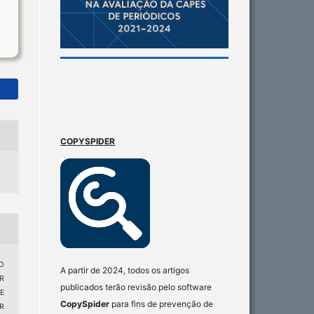
COPYSPIDER
D
A partir de 2024, todos os artigos
R
publicados terão revisão pelo software
E
CopySpider
para fins de prevenção de
R