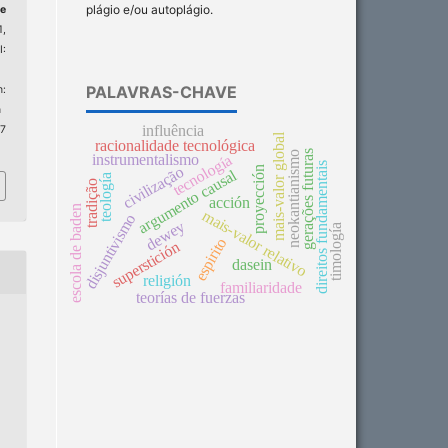
plágio e/ou autoplágio.
e
1,
:
PALAVRAS-CHAVE
:
n
influência
 7
mais-valor global
racionalidade tecnológica
gerações futuras
neokantianismo
instrumentalismo
tecnología
direitos fundamentais
civilização
proyección
argumento causal
teología
tradição
acción
escola de baden
mais-valor relativo
disjuntivismo
dewey
timología
espirito
superstición
dasein
religión
familiaridade
teorías de fuerzas