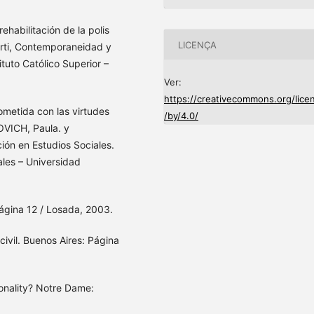
habilitación de la polis
LICENÇA
Corti, Contemporaneidad y
tuto Católico Superior –
Ver:
https://creativecommons.org/lice
metida con las virtudes
/by/4.0/
OVICH, Paula. y
ión en Estudios Sociales.
ales – Universidad
ágina 12 / Losada, 2003.
ivil. Buenos Aires: Página
onality? Notre Dame: