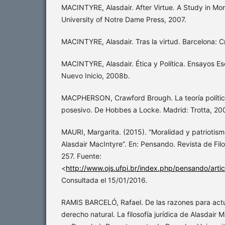
MACINTYRE, Alasdair. After Virtue. A Study in Mo
University of Notre Dame Press, 2007.
MACINTYRE, Alasdair. Tras la virtud. Barcelona: C
MACINTYRE, Alasdair. Ética y Política. Ensayos Es
Nuevo Inicio, 2008b.
MACPHERSON, Crawford Brough. La teoría política
posesivo. De Hobbes a Locke. Madrid: Trotta, 20
MAURI, Margarita. (2015). “Moralidad y patriotism
Alasdair MacIntyre”. En: Pensando. Revista de Filos
257. Fuente:
<
http://www.ojs.ufpi.br/index.php/pensando/arti
Consultada el 15/01/2016.
RAMIS BARCELÓ, Rafael. De las razones para actuar
derecho natural. La filosofía jurídica de Alasdair 