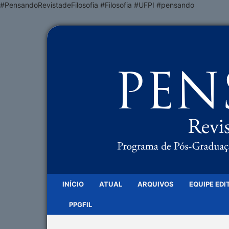
#PensandoRevistadeFilosofia #Filosofia #UFPI #pensando
INÍCIO
ATUAL
ARQUIVOS
EQUIPE EDI
PPGFIL