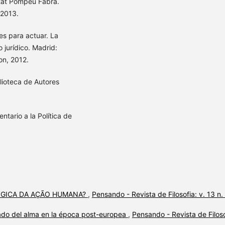
tat Pompeu Fabra.
/2013.
s para actuar. La
 jurídico. Madrid:
on, 2012.
ioteca de Autores
rio a la Política de
ÓGICA DA AÇÃO HUMANA?
,
Pensando - Revista de Filosofia: v. 13 n.
ado del alma en la época post-europea
,
Pensando - Revista de Filoso