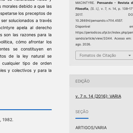
MACINTYRE.
Pensando - Revista d
s morales debido a que las
Filosofia
,
[S. l.]
, v. 7, n. 14, p. 138–17
respetarse los preceptos de
2017. DOI
 ser solucionados a través
10.26694/pensando.v7i14.4557.
Disponível em
acIntyre apela al derecho
https://periodicos.ufpi.br/index.php/pe
es son las razones para la
sando/article/view/3344. Acesso em:
olítica, cómo afrontar los
ago. 2026.
entes se constituyen en
Fomatos de Citação
ptos de la ley natural se
 cualquier tipo de orden
ales y colectivos y para la
EDIÇÃO
v. 7 n. 14 (2016): VARIA
SEÇÃO
, 1982.
ARTIGOS/VARIA