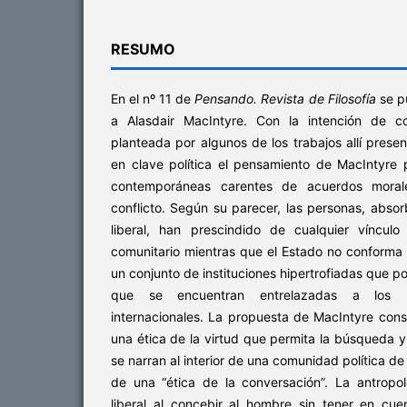
RESUMO
En el nº 11 de
Pensando. Revista de Filosofía
se p
a Alasdair MacIntyre. Con la intención de co
planteada por algunos de los trabajos allí prese
en clave política el pensamiento de MacIntyre 
contemporáneas carentes de acuerdos moral
conflicto. Según su parecer, las personas, absor
liberal, han prescindido de cualquier víncul
comunitario mientras que el Estado no conforma
un conjunto de instituciones hipertrofiadas que p
que se encuentran entrelazadas a los 
internacionales. La propuesta de MacIntyre cons
una ética de la virtud que permita la búsqueda y
se narran al interior de una comunidad política d
de una “ética de la conversación”. La antropol
liberal al concebir al hombre sin tener en cue