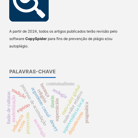
A partir de 2024, todos os artigos publicados terão revisão pelo
software
CopySpider
para fins de prevenção de plágio e/ou
autoplágio.
PALAVRAS-CHAVE
contratualismo
herança
processo de acumulação
mais-valor global
argumento causal
tradição
teología
religión
mais-valor relativo
fusão de culturas
modernização
dasein
superveniência local
superstición
espirito
pragmática
disjuntivismo
proyección
influência
tecnología
dewey
acción