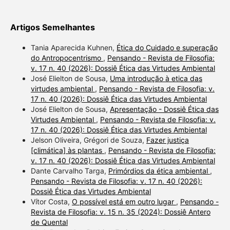
Artigos Semelhantes
Tania Aparecida Kuhnen,
Ética do Cuidado e superação
do Antropocentrismo
,
Pensando - Revista de Filosofia:
v. 17 n. 40 (2026): Dossiê Ética das Virtudes Ambiental
José Elielton de Sousa,
Uma introdução à etica das
virtudes ambiental
,
Pensando - Revista de Filosofia: v.
17 n. 40 (2026): Dossiê Ética das Virtudes Ambiental
José Elielton de Sousa,
Apresentação - Dossiê Ética das
Virtudes Ambiental
,
Pensando - Revista de Filosofia: v.
17 n. 40 (2026): Dossiê Ética das Virtudes Ambiental
Jelson Oliveira, Grégori de Souza,
Fazer justiça
[climática] às plantas
,
Pensando - Revista de Filosofia:
v. 17 n. 40 (2026): Dossiê Ética das Virtudes Ambiental
Dante Carvalho Targa,
Primórdios da ética ambiental
,
Pensando - Revista de Filosofia: v. 17 n. 40 (2026):
Dossiê Ética das Virtudes Ambiental
Vítor Costa,
O possível está em outro lugar
,
Pensando -
Revista de Filosofia: v. 15 n. 35 (2024): Dossiê Antero
de Quental