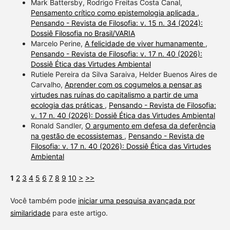
Mark Battersby, Rodrigo Freitas Costa Canal,
Pensamento crítico como epistemologia aplicada
,
Pensando - Revista de Filosofia: v. 15 n. 34 (2024):
Dossiê Filosofia no Brasil/VARIA
Marcelo Perine,
A felicidade de viver humanamente
,
Pensando - Revista de Filosofia: v. 17 n. 40 (2026):
Dossiê Ética das Virtudes Ambiental
Rutiele Pereira da Silva Saraiva, Helder Buenos Aires de
Carvalho,
Aprender com os cogumelos a pensar as
virtudes nas ruínas do capitalismo a partir de uma
ecologia das práticas
,
Pensando - Revista de Filosofia:
v. 17 n. 40 (2026): Dossiê Ética das Virtudes Ambiental
Ronald Sandler,
O argumento em defesa da deferência
na gestão de ecossistemas
,
Pensando - Revista de
Filosofia: v. 17 n. 40 (2026): Dossiê Ética das Virtudes
Ambiental
1
2
3
4
5
6
7
8
9
10
>
>>
Você também pode
iniciar uma pesquisa avançada por
similaridade
para este artigo.