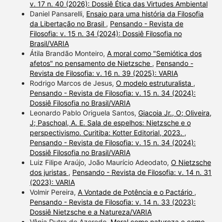
v. 17 n. 40 (2026): Dossiê Ética das Virtudes Ambiental
Daniel Pansarelli,
Ensaio para uma história da Filosofia
da Libertação no Brasil
,
Pensando - Revista de
Filosofia: v. 15 n. 34 (2024): Dossiê Filosofia no
Brasil/VARIA
Átila Brandão Monteiro,
A moral como "Semiótica dos
afetos" no pensamento de Nietzsche
,
Pensando -
Revista de Filosofia: v. 16 n. 39 (2025): VARIA
Rodrigo Marcos de Jesus,
O modelo estruturalista
,
Pensando - Revista de Filosofia: v. 15 n. 34 (2024):
Dossiê Filosofia no Brasil/VARIA
Leonardo Pablo Origuela Santos,
Giacoia Jr., O; Oliveira,
J; Paschoal, A. E. Sala de espelhos: Nietzsche e o
perspectivismo. Curitiba: Kotter Editorial, 2023.
,
Pensando - Revista de Filosofia: v. 15 n. 34 (2024):
Dossiê Filosofia no Brasil/VARIA
Luiz Filipe Araújo, João Maurício Adeodato,
O Nietzsche
dos juristas
,
Pensando - Revista de Filosofia: v. 14 n. 31
(2023): VARIA
Volmir Pereira,
A Vontade de Potência e o Pactário
,
Pensando - Revista de Filosofia: v. 14 n. 33 (2023):
Dossiê Nietzsche e a Natureza/VARIA
Vânia Dutra de Azeredo,
Moral como natureza e como