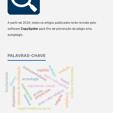
A partir de 2024, todos os artigos publicados terão revisão pelo
software
CopySpider
para fins de prevenção de plágio e/ou
autoplágio.
PALAVRAS-CHAVE
teología
tradição
instrumentalismo
processo de acumulação
william scheuerman
espirito
familiaridade
mais-valor global
dewey
dasein
tecnología
superstición
argumento causal
disjuntivismo
proyección
mais-valor relativo
acción
influência
herança
religión
superveniência local