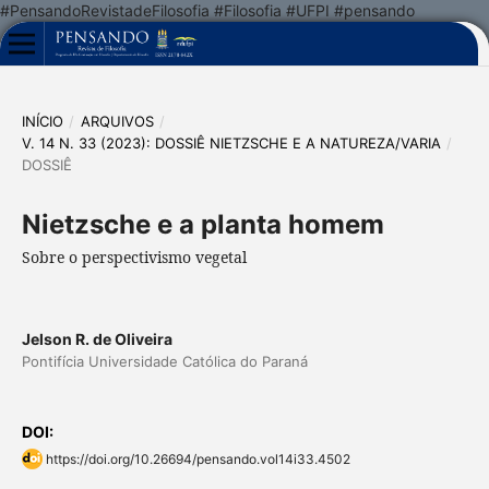
#PensandoRevistadeFilosofia #Filosofia #UFPI #pensando
INÍCIO
/
ARQUIVOS
/
V. 14 N. 33 (2023): DOSSIÊ NIETZSCHE E A NATUREZA/VARIA
/
DOSSIÊ
Nietzsche e a planta homem
Sobre o perspectivismo vegetal
Jelson R. de Oliveira
Pontifícia Universidade Católica do Paraná
DOI:
https://doi.org/10.26694/pensando.vol14i33.4502