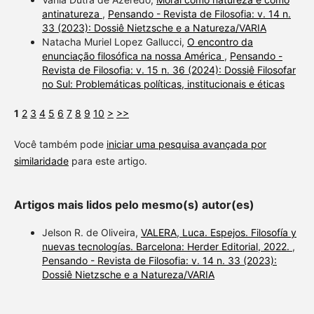
antinatureza
,
Pensando - Revista de Filosofia: v. 14 n.
33 (2023): Dossiê Nietzsche e a Natureza/VARIA
Natacha Muriel Lopez Gallucci,
O encontro da
enunciação filosófica na nossa América
,
Pensando -
Revista de Filosofia: v. 15 n. 36 (2024): Dossiê Filosofar
no Sul: Problemáticas políticas, institucionais e éticas
1
2
3
4
5
6
7
8
9
10
>
>>
Você também pode
iniciar uma pesquisa avançada por
similaridade
para este artigo.
Artigos mais lidos pelo mesmo(s) autor(es)
Jelson R. de Oliveira,
VALERA, Luca. Espejos. Filosofía y
nuevas tecnologías. Barcelona: Herder Editorial, 2022.
,
Pensando - Revista de Filosofia: v. 14 n. 33 (2023):
Dossiê Nietzsche e a Natureza/VARIA