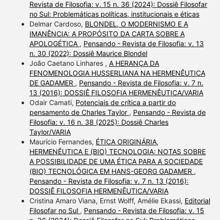
Revista de Filosofia: v. 15 n. 36 (2024): Dossiê Filosofar
no Sul: Problemáticas políticas, institucionais e éticas
Delmar Cardoso,
BLONDEL, O MODERNISMO E A
IMANÊNCIA: A PROPÓSITO DA CARTA SOBRE A
APOLOGÉTICA
,
Pensando - Revista de Filosofia: v. 13
n. 30 (2022): Dossiê Maurice Blondel
João Caetano Linhares ,
A HERANÇA DA
FENOMENOLOGIA HUSSERLIANA NA HERMENÊUTICA
DE GADAMER
,
Pensando - Revista de Filosofia: v. 7 n.
13 (2016): DOSSIÊ FILOSOFIA HERMENÊUTICA/VARIA
Odair Camati,
Potenciais de crítica a partir do
pensamento de Charles Taylor
,
Pensando - Revista de
Filosofia: v. 16 n. 38 (2025): Dossiê Charles
Taylor/VARIA
Maurício Fernandes,
ÉTICA ORIGINÁRIA,
HERMENÊUTICA E (BIO) TECNOLOGIA: NOTAS SOBRE
A POSSIBILIDADE DE UMA ÉTICA PARA A SOCIEDADE
(BIO) TECNOLÓGICA EM HANS-GEORG GADAMER
,
Pensando - Revista de Filosofia: v. 7 n. 13 (2016):
DOSSIÊ FILOSOFIA HERMENÊUTICA/VARIA
Cristina Amaro Viana, Ernst Wolff, Amélie Ekassi,
Editorial
Filosofar no Sul
,
Pensando - Revista de Filosofia: v. 15