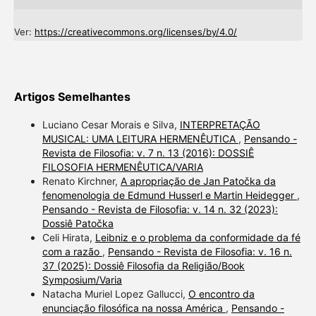
Ver:
https://creativecommons.org/licenses/by/4.0/
Artigos Semelhantes
Luciano Cesar Morais e Silva,
INTERPRETAÇÃO
MUSICAL: UMA LEITURA HERMENÊUTICA
,
Pensando -
Revista de Filosofia: v. 7 n. 13 (2016): DOSSIÊ
FILOSOFIA HERMENÊUTICA/VARIA
Renato Kirchner,
A apropriação de Jan Patočka da
fenomenologia de Edmund Husserl e Martin Heidegger
,
Pensando - Revista de Filosofia: v. 14 n. 32 (2023):
Dossiê Patočka
Celi Hirata,
Leibniz e o problema da conformidade da fé
com a razão
,
Pensando - Revista de Filosofia: v. 16 n.
37 (2025): Dossiê Filosofia da Religião/Book
Symposium/Varia
Natacha Muriel Lopez Gallucci,
O encontro da
enunciação filosófica na nossa América
,
Pensando -