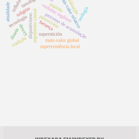
influência
civilização
timología
mais-valor relativo
espirito
atualidade
realismo ingênuo
religión
teología
argumento causal
processo de acumulação
disjuntivismo
proyección
tecnología
herança
dewey
dasein
superstición
tradição
mais-valor global
superveniência local