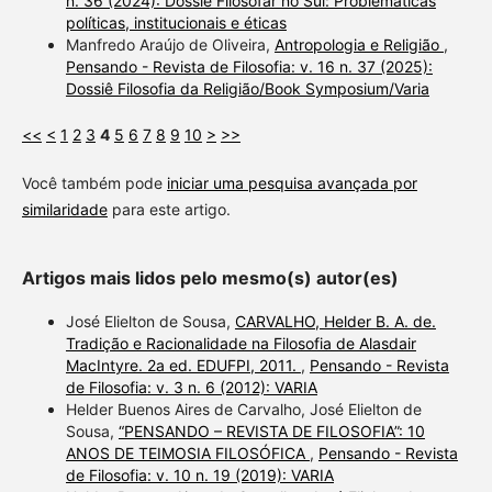
n. 36 (2024): Dossiê Filosofar no Sul: Problemáticas
políticas, institucionais e éticas
Manfredo Araújo de Oliveira,
Antropologia e Religião
,
Pensando - Revista de Filosofia: v. 16 n. 37 (2025):
Dossiê Filosofia da Religião/Book Symposium/Varia
<<
<
1
2
3
4
5
6
7
8
9
10
>
>>
Você também pode
iniciar uma pesquisa avançada por
similaridade
para este artigo.
Artigos mais lidos pelo mesmo(s) autor(es)
José Elielton de Sousa,
CARVALHO, Helder B. A. de.
Tradição e Racionalidade na Filosofia de Alasdair
MacIntyre. 2a ed. EDUFPI, 2011.
,
Pensando - Revista
de Filosofia: v. 3 n. 6 (2012): VARIA
Helder Buenos Aires de Carvalho, José Elielton de
Sousa,
“PENSANDO – REVISTA DE FILOSOFIA”: 10
ANOS DE TEIMOSIA FILOSÓFICA
,
Pensando - Revista
de Filosofia: v. 10 n. 19 (2019): VARIA