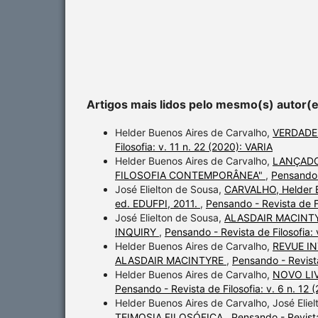
Artigos mais lidos pelo mesmo(s) autor(
Helder Buenos Aires de Carvalho,
VERDADE
Filosofia: v. 11 n. 22 (2020): VARIA
Helder Buenos Aires de Carvalho,
LANÇADO
FILOSOFIA CONTEMPORÂNEA"
,
Pensando -
José Elielton de Sousa,
CARVALHO, Helder B.
ed. EDUFPI, 2011.
,
Pensando - Revista de Fi
José Elielton de Sousa,
ALASDAIR MACINTY
INQUIRY
,
Pensando - Revista de Filosofi
Helder Buenos Aires de Carvalho,
REVUE I
ALASDAIR MACINTYRE
,
Pensando - Revist
Helder Buenos Aires de Carvalho,
NOVO LI
Pensando - Revista de Filosofia: v. 6 n. 
Helder Buenos Aires de Carvalho, José Elie
TEIMOSIA FILOSÓFICA
,
Pensando - Revista