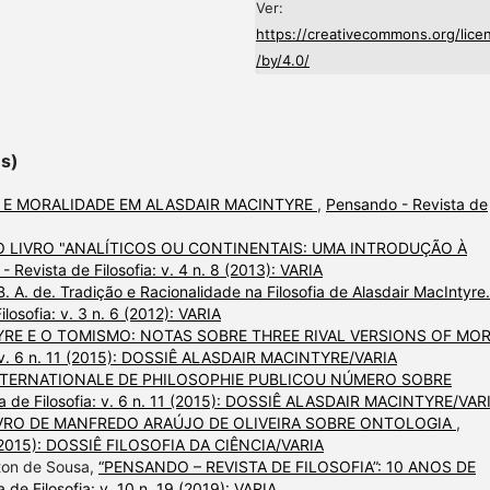
Ver:
https://creativecommons.org/lice
/by/4.0/
es)
 E MORALIDADE EM ALASDAIR MACINTYRE
,
Pensando - Revista de
 LIVRO "ANALÍTICOS OU CONTINENTAIS: UMA INTRODUÇÃO À
 Revista de Filosofia: v. 4 n. 8 (2013): VARIA
 A. de. Tradição e Racionalidade na Filosofia de Alasdair MacIntyre.
losofia: v. 3 n. 6 (2012): VARIA
RE E O TOMISMO: NOTAS SOBRE THREE RIVAL VERSIONS OF MO
a: v. 6 n. 11 (2015): DOSSIÊ ALASDAIR MACINTYRE/VARIA
NTERNATIONALE DE PHILOSOPHIE PUBLICOU NÚMERO SOBRE
a de Filosofia: v. 6 n. 11 (2015): DOSSIÊ ALASDAIR MACINTYRE/VAR
VRO DE MANFREDO ARAÚJO DE OLIVEIRA SOBRE ONTOLOGIA
,
12 (2015): DOSSIÊ FILOSOFIA DA CIÊNCIA/VARIA
lton de Sousa,
“PENSANDO – REVISTA DE FILOSOFIA”: 10 ANOS DE
 de Filosofia: v. 10 n. 19 (2019): VARIA