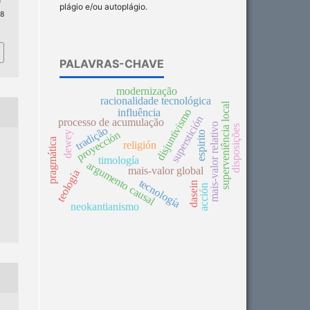
n
plágio e/ou autoplágio.
 8
PALAVRAS-CHAVE
modernização
racionalidade tecnológica
superveniência local
disjuntivismo
influência
superstición
processo de acumulação
mais-valor relativo
disposições
tradição
proyección
dewey
espirito
pragmática
religión
timología
argumento causal
mais-valor global
teología
tecnología
dasein
acción
neokantianismo