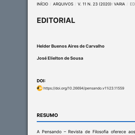
INÍCIO
/
ARQUIVOS
/
V. 11 N. 23 (2020): VARIA
/
ED
EDITORIAL
Helder Buenos Aires de Carvalho
José Elielton de Sousa
DOI:
https://doi.org/10.26694/pensando.v11i23.11559
RESUMO
A Pensando – Revista de Filosofia oferece ao