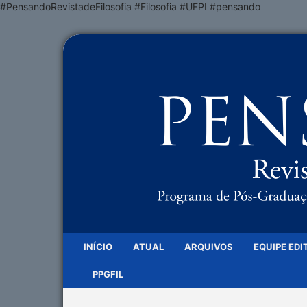
#PensandoRevistadeFilosofia #Filosofia #UFPI #pensando
INÍCIO
ATUAL
ARQUIVOS
EQUIPE EDI
PPGFIL