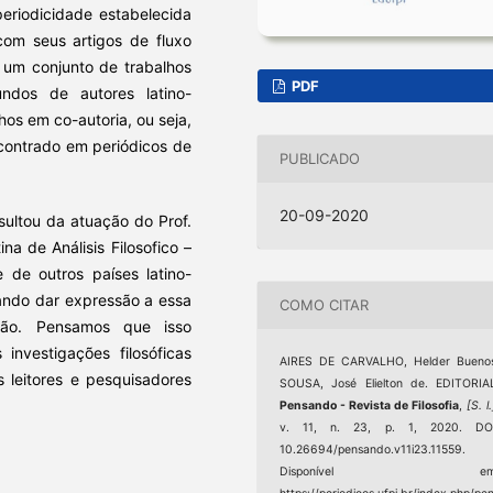
eriodicidade estabelecida
com seus artigos de fluxo
um conjunto de trabalhos
PDF
ndos de autores latino-
hos em co-autoria, ou seja,
ncontrado em periódicos de
PUBLICADO
20-09-2020
sultou da atuação do Prof.
na de Análisis Filosofico –
 de outros países latino-
cando dar expressão a essa
COMO CITAR
ião. Pensamos que isso
investigações filosóficas
AIRES DE CARVALHO, Helder Buenos
 leitores e pesquisadores
SOUSA, José Elielton de. EDITORIA
Pensando - Revista de Filosofia
,
[S. l.
v. 11, n. 23, p. 1, 2020. DOI
10.26694/pensando.v11i23.11559.
Disponível em