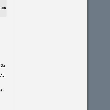
nses
 2a
RAL
IA