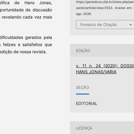
https://periodicos.ufpi.br/index.php/pe
osófica de Hans Jonas,
sando/article/view/3533. Acesso em:
oportunidade de discussão
ago. 2026.
e revelando cada vez mais
Fomatos de Citação
ficuldades gerados pela
felizes e satisfeitos que
EDIÇÃO
dição de nossa revista.
v. 11 n. 24 (2020): DOSSI
HANS JONAS/VARIA
SEÇÃO
EDITORIAL
LICENÇA