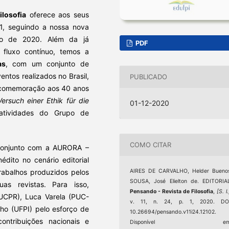
ilosofia
oferece aos seus
11, seguindo a nossa nova
ano de 2020. Além da já
PDF
 fluxo contínuo, temos a
as
, com um conjunto de
entos realizados no Brasil,
PUBLICADO
comemoração aos 40 anos
ersuch einer Ethik für die
01-12-2020
atividades do Grupo de
COMO CITAR
conjunto com a AURORA –
édito no cenário editorial
AIRES DE CARVALHO, Helder Buenos
trabalhos produzidos pelos
SOUSA, José Elielton de. EDITORIA
s revistas. Para isso,
Pensando - Revista de Filosofia
,
[S. l.
PUCPR), Luca Varela (PUC-
v. 11, n. 24, p. 1, 2020. DOI
lho (UFPI) pelo esforço de
10.26694/pensando.v11i24.12102.
ontribuições nacionais e
Disponível em