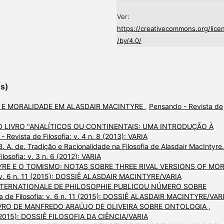
Ver:
https://creativecommons.org/lice
/by/4.0/
es)
 E MORALIDADE EM ALASDAIR MACINTYRE
,
Pensando - Revista de
 LIVRO "ANALÍTICOS OU CONTINENTAIS: UMA INTRODUÇÃO À
 Revista de Filosofia: v. 4 n. 8 (2013): VARIA
 A. de. Tradição e Racionalidade na Filosofia de Alasdair MacIntyre.
losofia: v. 3 n. 6 (2012): VARIA
RE E O TOMISMO: NOTAS SOBRE THREE RIVAL VERSIONS OF MO
a: v. 6 n. 11 (2015): DOSSIÊ ALASDAIR MACINTYRE/VARIA
NTERNATIONALE DE PHILOSOPHIE PUBLICOU NÚMERO SOBRE
a de Filosofia: v. 6 n. 11 (2015): DOSSIÊ ALASDAIR MACINTYRE/VAR
VRO DE MANFREDO ARAÚJO DE OLIVEIRA SOBRE ONTOLOGIA
,
12 (2015): DOSSIÊ FILOSOFIA DA CIÊNCIA/VARIA