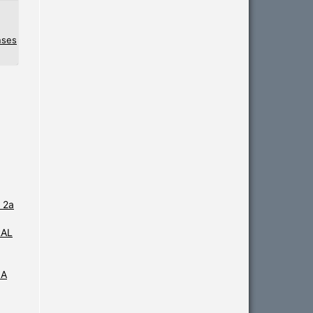
nses
 2a
RAL
IA