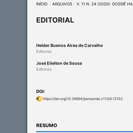
INÍCIO
/
ARQUIVOS
/
V. 11 N. 24 (2020): DOSSIÊ 
EDITORIAL
Helder Buenos Aires de Carvalho
Editores
José Elielton de Sousa
Editores
DOI:
https://doi.org/10.26694/pensando.v11i24.12102
RESUMO