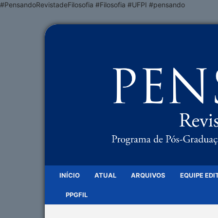
#PensandoRevistadeFilosofia #Filosofia #UFPI #pensando
INÍCIO
ATUAL
ARQUIVOS
EQUIPE EDI
PPGFIL