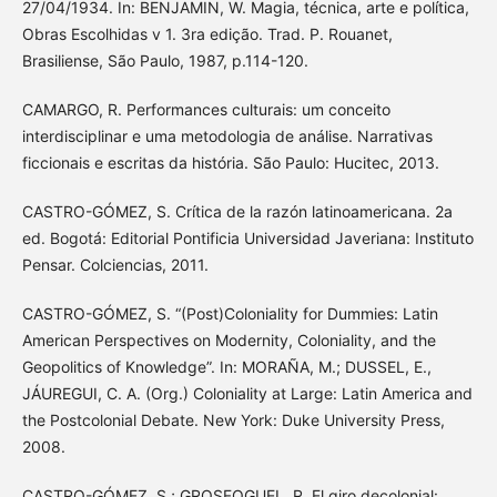
27/04/1934. In: BENJAMIN, W. Magia, técnica, arte e política,
Obras Escolhidas v 1. 3ra edição. Trad. P. Rouanet,
Brasiliense, São Paulo, 1987, p.114-120.
CAMARGO, R. Performances culturais: um conceito
interdisciplinar e uma metodologia de análise. Narrativas
ficcionais e escritas da história. São Paulo: Hucitec, 2013.
CASTRO-GÓMEZ, S. Crítica de la razón latinoamericana. 2a
ed. Bogotá: Editorial Pontificia Universidad Javeriana: Instituto
Pensar. Colciencias, 2011.
CASTRO-GÓMEZ, S. “(Post)Coloniality for Dummies: Latin
American Perspectives on Modernity, Coloniality, and the
Geopolitics of Knowledge”. In: MORAÑA, M.; DUSSEL, E.,
JÁUREGUI, C. A. (Org.) Coloniality at Large: Latin America and
the Postcolonial Debate. New York: Duke University Press,
2008.
CASTRO-GÓMEZ, S.; GROSFOGUEL, R. El giro decolonial: