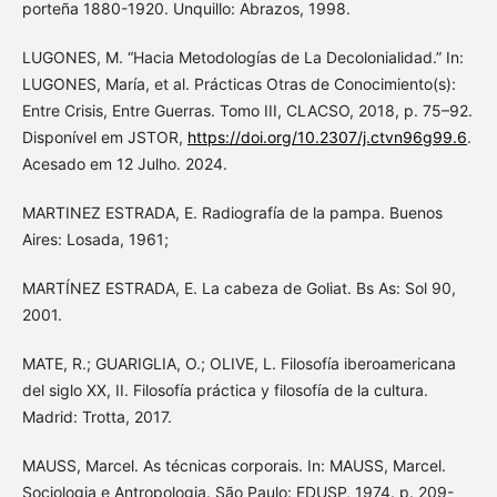
porteña 1880-1920. Unquillo: Abrazos, 1998.
LUGONES, M. “Hacia Metodologías de La Decolonialidad.” In:
LUGONES, María, et al. Prácticas Otras de Conocimiento(s):
Entre Crisis, Entre Guerras. Tomo III, CLACSO, 2018, p. 75–92.
Disponível em JSTOR,
https://doi.org/10.2307/j.ctvn96g99.6
.
Acesado em 12 Julho. 2024.
MARTINEZ ESTRADA, E. Radiografía de la pampa. Buenos
Aires: Losada, 1961;
MARTÍNEZ ESTRADA, E. La cabeza de Goliat. Bs As: Sol 90,
2001.
MATE, R.; GUARIGLIA, O.; OLIVE, L. Filosofía iberoamericana
del siglo XX, II. Filosofía práctica y filosofía de la cultura.
Madrid: Trotta, 2017.
MAUSS, Marcel. As técnicas corporais. In: MAUSS, Marcel.
Sociologia e Antropologia. São Paulo: EDUSP, 1974. p. 209-