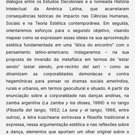
diálogos entre os Estudos Decoloniais e a nomeada História
Intelectual da América Latina, que acarretaram
consequências teóricas de impacto nas Ciências Humanas,
Sociais e na Teoria Estética contemporânea. Em seguida,
orientaremos esforços para o segundo objetivo, visando
mapear como se expressam essas ideias na sua aproximação
estética fundamentada em uma “ética do encontro” com o
pensamento latino-americano. Indagaremos – na sua
proposta de inversão da metafisica em termos de “estar
sendo” (
estar siendo, pre-recinto del ser
) – como se
dinamizam as corporalidades demoníacas e contra
hegemônicas para pensar os dramas sociais ameríndios,
rurais e urbanos, em termos geocultural e situado. A partir da
enunciação sobre a corporalidade nas danças andinas, na
zamba argentina (
La zamba y los dioses,
1966) e no tango
(
Filosofia del tango,
1952;
La luna y el tango,
1966, entre
outros), a letra kuscheana extravasa a filosofia tradicional e
expressa, nessa argumentação estética e nas reflexões sobre
a dança, elementos que aportam um olhar original sobre o