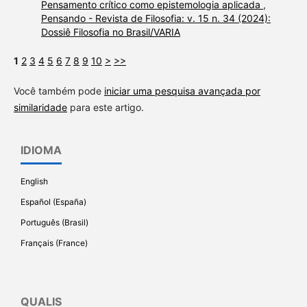
Pensamento crítico como epistemologia aplicada
,
Pensando - Revista de Filosofia: v. 15 n. 34 (2024):
Dossiê Filosofia no Brasil/VARIA
1
2
3
4
5
6
7
8
9
10
>
>>
Você também pode
iniciar uma pesquisa avançada por
similaridade
para este artigo.
IDIOMA
English
Español (España)
Português (Brasil)
Français (France)
QUALIS