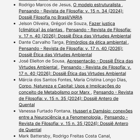
Rodrigo Marcos de Jesus,
O modelo estruturalista
,
Pensando - Revista de Filosofia: v. 15 n. 34 (2024):
Dossiê Filosofia no Brasil/VARIA
Jelson Oliveira, Grégori de Souza,
Fazer justiça
[climática] às plantas
,
Pensando - Revista de Filosofia:
v. 17 n. 40 (2026): Dossiê Ética das Virtudes Ambiental
Dante Carvalho Targa,
Primórdios da ética ambiental
,
Pensando - Revista de Filosofia: v. 17 n. 40 (2026):
Dossiê Ética das Virtudes Ambiental
José Elielton de Sousa,
Apresentação - Dossiê Ética das
Virtudes Ambiental
,
Pensando - Revista de Filosofia: v.
17 n. 40 (2026): Dossiê Ética das Virtudes Ambiental
Márcia dos Santos Fontes, Maria Cristina Longo Dias,
Corpo, Natureza e Capital: Usos e Implicações do
conceito de Metabolismo por Marx
,
Pensando - Revista
de Filosofia: v. 15 n. 35 (2024): Dossiê Antero de
Quental
Vanessa Furtado Fontana,
Husserl e Damásio: conexões
entre a Neurociência e a Fenomenologia
,
Pensando -
Revista de Filosofia: v. 15 n. 35 (2024): Dossiê Antero
de Quental
Mark Battersby, Rodrigo Freitas Costa Canal,