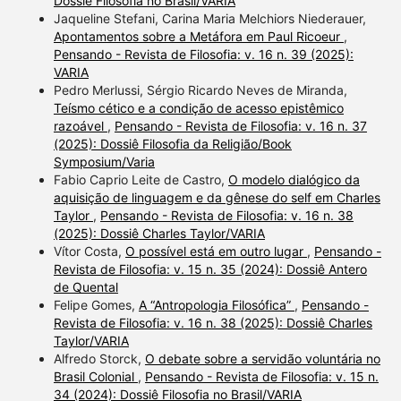
Dossiê Filosofia no Brasil/VARIA
Jaqueline Stefani, Carina Maria Melchiors Niederauer,
Apontamentos sobre a Metáfora em Paul Ricoeur
,
Pensando - Revista de Filosofia: v. 16 n. 39 (2025):
VARIA
Pedro Merlussi, Sérgio Ricardo Neves de Miranda,
Teísmo cético e a condição de acesso epistêmico
razoável
,
Pensando - Revista de Filosofia: v. 16 n. 37
(2025): Dossiê Filosofia da Religião/Book
Symposium/Varia
Fabio Caprio Leite de Castro,
O modelo dialógico da
aquisição de linguagem e da gênese do self em Charles
Taylor
,
Pensando - Revista de Filosofia: v. 16 n. 38
(2025): Dossiê Charles Taylor/VARIA
Vítor Costa,
O possível está em outro lugar
,
Pensando -
Revista de Filosofia: v. 15 n. 35 (2024): Dossiê Antero
de Quental
Felipe Gomes,
A “Antropologia Filosófica”
,
Pensando -
Revista de Filosofia: v. 16 n. 38 (2025): Dossiê Charles
Taylor/VARIA
Alfredo Storck,
O debate sobre a servidão voluntária no
Brasil Colonial
,
Pensando - Revista de Filosofia: v. 15 n.
34 (2024): Dossiê Filosofia no Brasil/VARIA