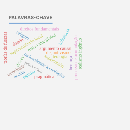
PALAVRAS-CHAVE
direitos fundamentais
influência
religión
teorías de fuerzas
mais-valor global
superveniência local
processo de acumulação
dasein
realismo ingênuo
argumento causal
disjuntivismo
racionalidade tecnológica
superstición
teología
dewey
herança
proyección
tecnología
espirito
acción
pragmática