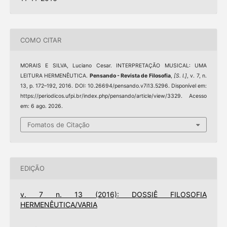
COMO CITAR
MORAIS E SILVA, Luciano Cesar. INTERPRETAÇÃO MUSICAL: UMA
LEITURA HERMENÊUTICA.
Pensando - Revista de Filosofia
,
[S. l.]
, v. 7, n.
13, p. 172–192, 2016. DOI: 10.26694/pensando.v7i13.5296. Disponível em:
https://periodicos.ufpi.br/index.php/pensando/article/view/3329. Acesso
em: 6 ago. 2026.
Fomatos de Citação
EDIÇÃO
v. 7 n. 13 (2016): DOSSIÊ FILOSOFIA
HERMENÊUTICA/VARIA