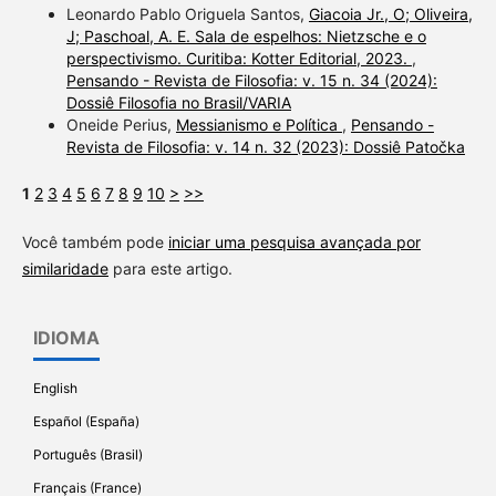
Leonardo Pablo Origuela Santos,
Giacoia Jr., O; Oliveira,
J; Paschoal, A. E. Sala de espelhos: Nietzsche e o
perspectivismo. Curitiba: Kotter Editorial, 2023.
,
Pensando - Revista de Filosofia: v. 15 n. 34 (2024):
Dossiê Filosofia no Brasil/VARIA
Oneide Perius,
Messianismo e Política
,
Pensando -
Revista de Filosofia: v. 14 n. 32 (2023): Dossiê Patočka
1
2
3
4
5
6
7
8
9
10
>
>>
Você também pode
iniciar uma pesquisa avançada por
similaridade
para este artigo.
IDIOMA
English
Español (España)
Português (Brasil)
Français (France)