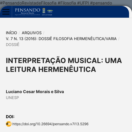
#PensandoRevistadeFilosofia #Filosofia #UFPI #pensando
INÍCIO
/
ARQUIVOS
/
V. 7 N. 13 (2016): DOSSIÊ FILOSOFIA HERMENÊUTICA/VARIA
/
DOSSIÊ
INTERPRETAÇÃO MUSICAL: UMA
LEITURA HERMENÊUTICA
Luciano Cesar Morais e Silva
UNESP
DOI:
https://doi.org/10.26694/pensando.v7i13.5296