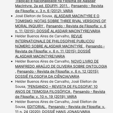
Tradição e Racionalidade na Filosofia de Alasdair
MacIntyre. 2a ed. EDUFPI, 2011.
,
Pensando - Revista
de Filosofia: v. 3 n. 6 (2012): VARIA
José Elielton de Sousa,
ALASDAIR MACINTYRE E O
TOMISMO: NOTAS SOBRE THREE RIVAL VERSIONS OF
MORAL INQUIRY
,
Pensando - Revista de Filosofia: v. 6
n. 11 (2015): DOSSIÊ ALASDAIR MACINTYRE/VARIA
Helder Buenos Aires de Carvalho,
REVUE
INTERNATIONALE DE PHILOSOPHIE PUBLICOU
NÚMERO SOBRE ALASDAIR MACINTYRE
,
Pensando -
Revista de Filosofia: v. 6 n. 11 (2015): DOSSIÊ
ALASDAIR MACINTYRE/VARIA
Helder Buenos Aires de Carvalho,
NOVO LIVRO DE
MANFREDO ARAÚJO DE OLIVEIRA SOBRE ONTOLOGIA
,
Pensando - Revista de Filosofia: v. 6 n. 12 (2015):
DOSSIÊ FILOSOFIA DA CIÊNCIA/VARIA
Helder Buenos Aires de Carvalho, José Elielton de
Sousa,
“PENSANDO – REVISTA DE FILOSOFIA”: 10
ANOS DE TEIMOSIA FILOSÓFICA
,
Pensando - Revista
de Filosofia: v. 10 n. 19 (2019): VARIA
Helder Buenos Aires de Carvalho, José Elielton de
Sousa,
EDITORIAL
,
Pensando - Revista de Filosofia: v.
11 n. 24 (2020): DOSSIÊ HANS JONAS/VARIA