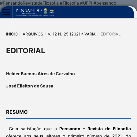
#PensandoRevistadeFilosofia #Filosofia #UFPI #pensando
INÍCIO
/
ARQUIVOS
/
V. 12 N. 25 (2021): VARIA
/
EDITORIAL
EDITORIAL
Helder Buenos Aires de Carvalho
José Elielton de Sousa
RESUMO
Com satisfação que a
Pensando – Revista de Filosofia
oferece aos seus leitores o primeiro número de 2021, do