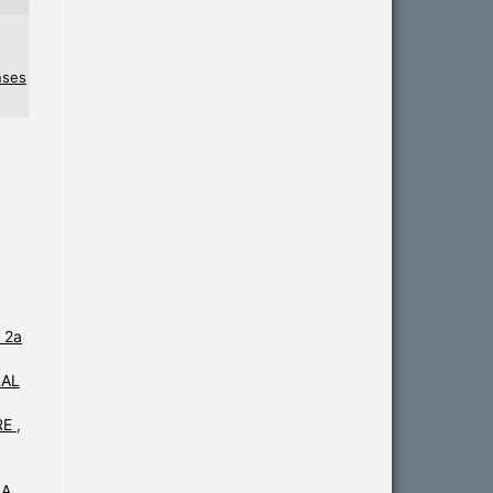
nses
 2a
RAL
RE
,
IA