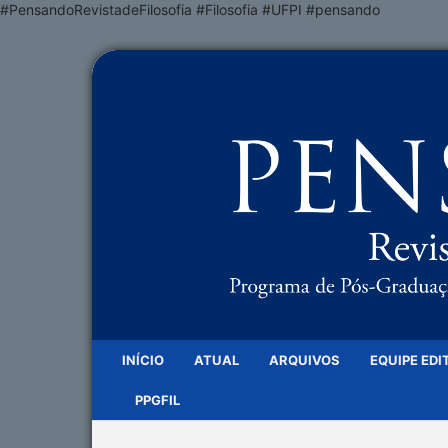
#PensandoRevistadeFilosofia #Filosofia #UFPI #pensando
INÍCIO
ATUAL
ARQUIVOS
EQUIPE EDI
PPGFIL