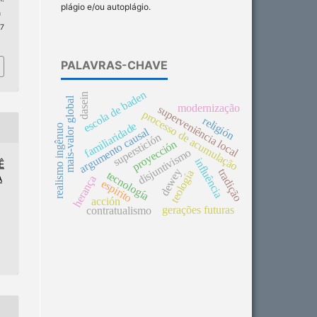
plágio e/ou autoplágio.
n
 7
PALAVRAS-CHAVE
escola de baden
dasein
mais-valor global
modernização
superveniência local
processo de acumulação
religión
familiaridade
realismo ingênuo
argumento causal
superstición
proyección
disjuntivismo
influência
Ê
dewey
tradição
teología
tecnología
A
herança
espirito
acción
gerações futuras
contratualismo