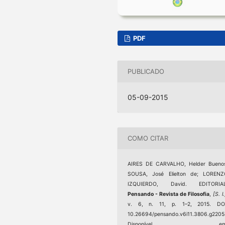
PDF
PUBLICADO
05-09-2015
COMO CITAR
AIRES DE CARVALHO, Helder Buenos
SOUSA, José Elielton de; LORENZ
IZQUIERDO, David. EDITORIAL
Pensando - Revista de Filosofia
,
[S. l.
v. 6, n. 11, p. 1–2, 2015. DOI
10.26694/pensando.v6i11.3806.g2205
Disponível em