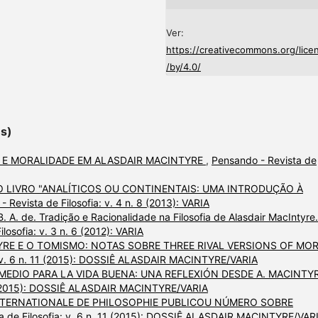
Ver:
https://creativecommons.org/lice
/by/4.0/
es)
 E MORALIDADE EM ALASDAIR MACINTYRE
,
Pensando - Revista de
 LIVRO "ANALÍTICOS OU CONTINENTAIS: UMA INTRODUÇÃO À
 Revista de Filosofia: v. 4 n. 8 (2013): VARIA
 A. de. Tradição e Racionalidade na Filosofia de Alasdair MacIntyre.
losofia: v. 3 n. 6 (2012): VARIA
RE E O TOMISMO: NOTAS SOBRE THREE RIVAL VERSIONS OF MO
a: v. 6 n. 11 (2015): DOSSIÊ ALASDAIR MACINTYRE/VARIA
MEDIO PARA LA VIDA BUENA: UNA REFLEXIÓN DESDE A. MACINTY
 11 (2015): DOSSIÊ ALASDAIR MACINTYRE/VARIA
NTERNATIONALE DE PHILOSOPHIE PUBLICOU NÚMERO SOBRE
a de Filosofia: v. 6 n. 11 (2015): DOSSIÊ ALASDAIR MACINTYRE/VAR