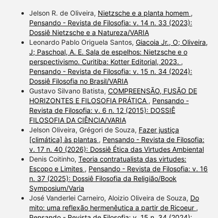
Jelson R. de Oliveira,
Nietzsche e a planta homem
,
Pensando - Revista de Filosofia: v. 14 n. 33 (2023):
Dossiê Nietzsche e a Natureza/VARIA
Leonardo Pablo Origuela Santos,
Giacoia Jr., O; Oliveira,
J; Paschoal, A. E. Sala de espelhos: Nietzsche e o
perspectivismo. Curitiba: Kotter Editorial, 2023.
,
Pensando - Revista de Filosofia: v. 15 n. 34 (2024):
Dossiê Filosofia no Brasil/VARIA
Gustavo Silvano Batista,
COMPREENSÃO, FUSÃO DE
HORIZONTES E FILOSOFIA PRÁTICA
,
Pensando -
Revista de Filosofia: v. 6 n. 12 (2015): DOSSIÊ
FILOSOFIA DA CIÊNCIA/VARIA
Jelson Oliveira, Grégori de Souza,
Fazer justiça
[climática] às plantas
,
Pensando - Revista de Filosofia:
v. 17 n. 40 (2026): Dossiê Ética das Virtudes Ambiental
Denis Coitinho,
Teoria contratualista das virtudes:
Escopo e Limites
,
Pensando - Revista de Filosofia: v. 16
n. 37 (2025): Dossiê Filosofia da Religião/Book
Symposium/Varia
José Vanderlei Carneiro, Aloizio Oliveira de Souza,
Do
mito: uma reflexão hermenêutica a partir de Ricoeur
,
Pensando - Revista de Filosofia: v. 15 n. 34 (2024):