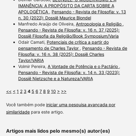
IMANÊNCIA: A PROPÓSITO DA CARTA SOBRE A
APOLOGÉTICA
,
Pensando - Revista de Filosofia: v. 13
n. 30 (2022): Dossiê Maurice Blondel
Manfredo Araújo de Oliveira,
Antropologia e Religião
,
Pensando - Revista de Filosofia: v. 16 n. 37 (2025):
Dossiê Filosofia da Religião/Book Symposium/Varia
Odair Camati,
Potenciais de crítica a partir do
pensamento de Charles Taylor
,
Pensando - Revista de
Filosofia: v. 16 n. 38 (2025): Dossiê Charles
Taylor/VARIA
Volmir Pereira,
A Vontade de Potência e o Pactário
,
Pensando - Revista de Filosofia: v. 14 n. 33 (2023):
Dossiê Nietzsche e a Natureza/VARIA
<<
<
1
2
3
4
5
6
7
8
9
10
>
>>
Você também pode
iniciar uma pesquisa avançada por
similaridade
para este artigo.
Artigos mais lidos pelo mesmo(s) autor(es)