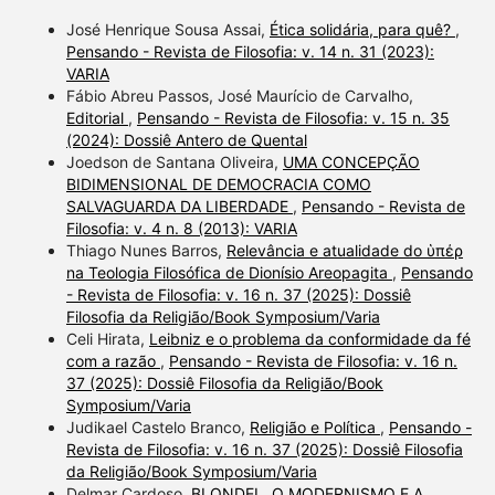
José Henrique Sousa Assai,
Ética solidária, para quê?
,
Pensando - Revista de Filosofia: v. 14 n. 31 (2023):
VARIA
Fábio Abreu Passos, José Maurício de Carvalho,
Editorial
,
Pensando - Revista de Filosofia: v. 15 n. 35
(2024): Dossiê Antero de Quental
Joedson de Santana Oliveira,
UMA CONCEPÇÃO
BIDIMENSIONAL DE DEMOCRACIA COMO
SALVAGUARDA DA LIBERDADE
,
Pensando - Revista de
Filosofia: v. 4 n. 8 (2013): VARIA
Thiago Nunes Barros,
Relevância e atualidade do ὑπέρ
na Teologia Filosófica de Dionísio Areopagita
,
Pensando
- Revista de Filosofia: v. 16 n. 37 (2025): Dossiê
Filosofia da Religião/Book Symposium/Varia
Celi Hirata,
Leibniz e o problema da conformidade da fé
com a razão
,
Pensando - Revista de Filosofia: v. 16 n.
37 (2025): Dossiê Filosofia da Religião/Book
Symposium/Varia
Judikael Castelo Branco,
Religião e Política
,
Pensando -
Revista de Filosofia: v. 16 n. 37 (2025): Dossiê Filosofia
da Religião/Book Symposium/Varia
Delmar Cardoso,
BLONDEL, O MODERNISMO E A