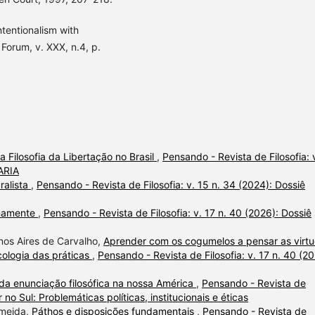
entionalism with
Forum, v. XXX, n.4, p.
a Filosofia da Libertação no Brasil
,
Pensando - Revista de Filosofia: 
VARIA
ralista
,
Pensando - Revista de Filosofia: v. 15 n. 34 (2024): Dossiê
anamente
,
Pensando - Revista de Filosofia: v. 17 n. 40 (2026): Dossiê
enos Aires de Carvalho,
Aprender com os cogumelos a pensar as virt
cologia das práticas
,
Pensando - Revista de Filosofia: v. 17 n. 40 (20
da enunciação filosófica na nossa América
,
Pensando - Revista de
r no Sul: Problemáticas políticas, institucionais e éticas
lmeida,
Páthos e disposições fundamentais
,
Pensando - Revista de