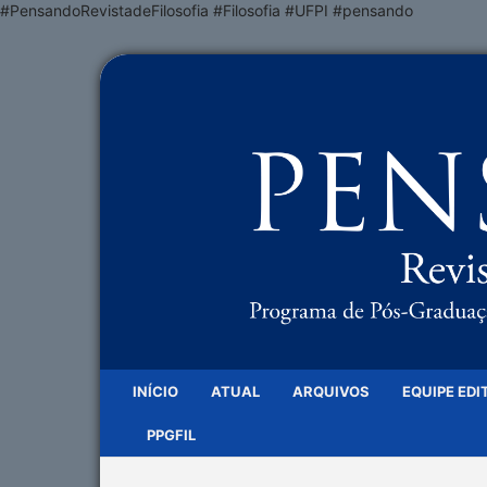
#PensandoRevistadeFilosofia #Filosofia #UFPI #pensando
INÍCIO
ATUAL
ARQUIVOS
EQUIPE EDI
PPGFIL