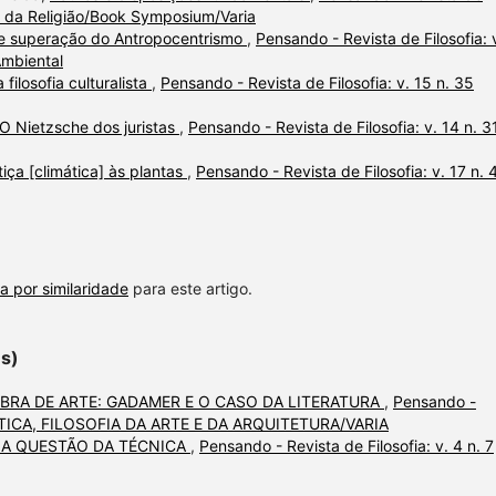
fia da Religião/Book Symposium/Varia
 e superação do Antropocentrismo
,
Pensando - Revista de Filosofia: 
Ambiental
 filosofia culturalista
,
Pensando - Revista de Filosofia: v. 15 n. 35
O Nietzsche dos juristas
,
Pensando - Revista de Filosofia: v. 14 n. 3
tiça [climática] às plantas
,
Pensando - Revista de Filosofia: v. 17 n. 
a por similaridade
para este artigo.
es)
RA DE ARTE: GADAMER E O CASO DA LITERATURA
,
Pensando -
 ESTÉTICA, FILOSOFIA DA ARTE E DA ARQUITETURA/VARIA
 A QUESTÃO DA TÉCNICA
,
Pensando - Revista de Filosofia: v. 4 n. 7