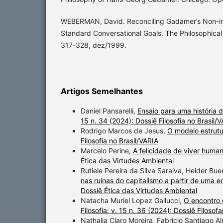
WEBERMAN, David. Reconciling Gadamer’s Non-int
Standard Conversational Goals. The Philosophical 
317-328, dez/1999.
Artigos Semelhantes
Daniel Pansarelli,
Ensaio para uma história d
15 n. 34 (2024): Dossiê Filosofia no Brasil/
Rodrigo Marcos de Jesus,
O modelo estrutu
Filosofia no Brasil/VARIA
Marcelo Perine,
A felicidade de viver hum
Ética das Virtudes Ambiental
Rutiele Pereira da Silva Saraiva, Helder Bu
nas ruínas do capitalismo a partir de uma e
Dossiê Ética das Virtudes Ambiental
Natacha Muriel Lopez Gallucci,
O encontro 
Filosofia: v. 15 n. 36 (2024): Dossiê Filosofa
Nathalia Claro Moreira, Fabricio Santiago A