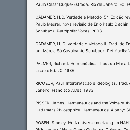
Paulo Cesar Duque-Estrada. Rio de Janeiro: Ed. F
GADAMER, H.G. Verdade e Método. 5ª. Edição revi
Paulo Meurer, nova revisão de Enio Paulo Giachin
Schuback. Petrópolis: Vozes, 2003.
GADAMER, H. G. Verdade e Método II. Trad. de Enio
por Márcia Sá Cavalcante Schuback. Petrópolis: 
PALMER, Richard. Hermenêutica. Trad. de Maria Luí
Lisboa: Ed. 70, 1986.
RICOEUR, Paul. Interpretação e Ideologias. Trad. 
Janeiro: Francisco Alves, 1983.
RISSER, James. Hermeneutics and the Voice of th
Gadamer’s Philosophical Hermeneutics. Albany: S
ROSEN, Stanley. Horizontverschmelzung. In HAHN,
Philosophy of Hans-Georg Gadamer. Chicago: Ope