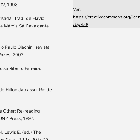
GV, 1998.
Ver:
https://creativecommons.org/lice
sada. Trad. de Flávio
/by/4.0/
i e Márcia Sá Cavalcante
 Paulo Giachini, revista
Vozes, 2002.
sa Ribeiro Ferreira.
de Hilton Japiassu. Rio de
e Other: Re-reading
UNY Press, 1997.
 Lewis E. (ed.) The
n Court, 1997, 207-218.