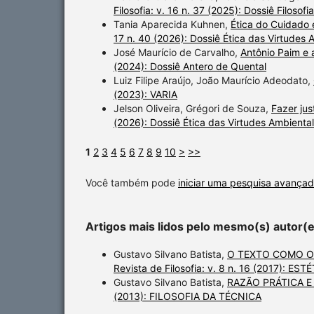
Filosofia: v. 16 n. 37 (2025): Dossiê Filoso
Tania Aparecida Kuhnen,
Ética do Cuidado
17 n. 40 (2026): Dossiê Ética das Virtudes 
José Maurício de Carvalho,
Antônio Paim e a
(2024): Dossiê Antero de Quental
Luiz Filipe Araújo, João Maurício Adeodato,
(2023): VARIA
Jelson Oliveira, Grégori de Souza,
Fazer jus
(2026): Dossiê Ética das Virtudes Ambiental
1
2
3
4
5
6
7
8
9
10
>
>>
Você também pode
iniciar uma pesquisa avançad
Artigos mais lidos pelo mesmo(s) autor(
Gustavo Silvano Batista,
O TEXTO COMO OB
Revista de Filosofia: v. 8 n. 16 (2017):
Gustavo Silvano Batista,
RAZÃO PRÁTICA E
(2013): FILOSOFIA DA TÉCNICA