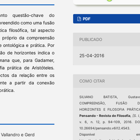
nto questão-chave do
PDF
reendido como uma fusão
ca filosófica, tal aspecto
o próprio da compreensão
PUBLICADO
 ontológica e prática. Por
ão de horizontes indica o
25-04-2016
umana que, para Gadamer,
a prática de Aristóteles.
ctos da relação entre os
COMO CITAR
nte a partir da conexão
prática.
SILVANO BATISTA, Gustavo
COMPREENSÃO, FUSÃO D
HORIZONTES E FILOSOFIA PRÁTICA
Pensando - Revista de Filosofia
,
[S. l.
v. 6, n. 12, p. 94–109, 2016. DO
10.26694/pensando.v6i12.4543.
 Vallandro e Gerd
Disponível em