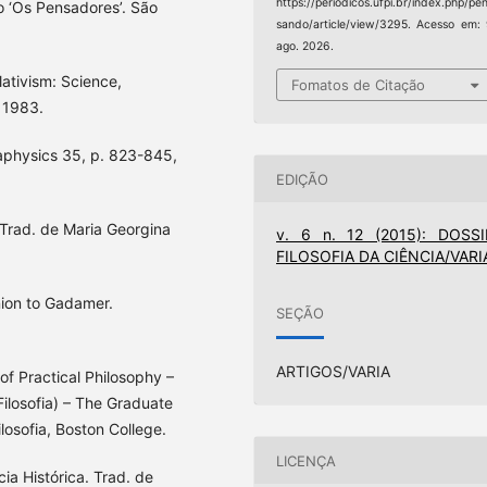
https://periodicos.ufpi.br/index.php/pe
o ‘Os Pensadores’. São
sando/article/view/3295. Acesso em:
ago. 2026.
ativism: Science,
Fomatos de Citação
, 1983.
aphysics 35, p. 823-845,
EDIÇÃO
Trad. de Maria Georgina
v. 6 n. 12 (2015): DOSSI
FILOSOFIA DA CIÊNCIA/VARI
ion to Gadamer.
SEÇÃO
ARTIGOS/VARIA
f Practical Philosophy –
ilosofia) – The Graduate
osofia, Boston College.
LICENÇA
 Histórica. Trad. de