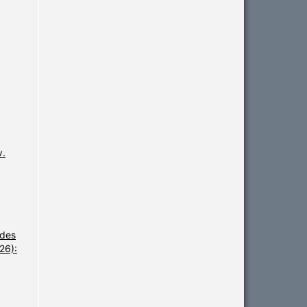
v.
udes
26):