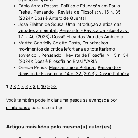
Fábio Abreu Passos,
Política e Educação em Paulo
Freire
,
Pensando - Revista de Filosofia: v. 15 n. 35
(2024): Dossiê Antero de Quental
José Elielton de Sousa,
Uma introdução à etica das
virtudes ambiental
,
Pensando - Revista de Filosofia: v.
17 n. 40 (2026): Dossiê Ética das Virtudes Ambiental
Martha Gabrielly Coletto Costa,
Os primeiros
movimentos da crítica lefortiana ao totalitarismo
soviético:
,
Pensando - Revista de Filosofia: v. 15 n. 34
(2024): Dossiê Filosofia no Brasil/VARIA
Oneide Perius,
Messianismo e Política
,
Pensando -
Revista de Filosofia: v. 14 n. 32 (2023): Dossiê Patočka
1
2
3
4
5
6
7
8
9
10
>
>>
Você também pode
iniciar uma pesquisa avançada por
similaridade
para este artigo.
Artigos mais lidos pelo mesmo(s) autor(es)