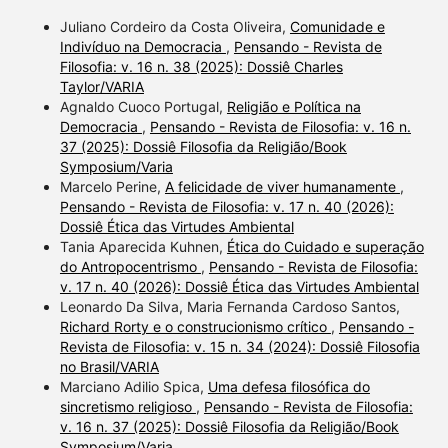
Juliano Cordeiro da Costa Oliveira,
Comunidade e
Indivíduo na Democracia
,
Pensando - Revista de
Filosofia: v. 16 n. 38 (2025): Dossiê Charles
Taylor/VARIA
Agnaldo Cuoco Portugal,
Religião e Política na
Democracia
,
Pensando - Revista de Filosofia: v. 16 n.
37 (2025): Dossiê Filosofia da Religião/Book
Symposium/Varia
Marcelo Perine,
A felicidade de viver humanamente
,
Pensando - Revista de Filosofia: v. 17 n. 40 (2026):
Dossiê Ética das Virtudes Ambiental
Tania Aparecida Kuhnen,
Ética do Cuidado e superação
do Antropocentrismo
,
Pensando - Revista de Filosofia:
v. 17 n. 40 (2026): Dossiê Ética das Virtudes Ambiental
Leonardo Da Silva, Maria Fernanda Cardoso Santos,
Richard Rorty e o construcionismo crítico
,
Pensando -
Revista de Filosofia: v. 15 n. 34 (2024): Dossiê Filosofia
no Brasil/VARIA
Marciano Adilio Spica,
Uma defesa filosófica do
sincretismo religioso
,
Pensando - Revista de Filosofia:
v. 16 n. 37 (2025): Dossiê Filosofia da Religião/Book
Symposium/Varia