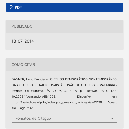
PDF
PUBLICADO
18-07-2014
COMO CITAR
DANNER, Leno Francisco. O ETHOS DEMOCRÁTICO CONTEMPORÂNEO:
DAS CULTURAS TRADICIONAIS À FUSÃO DE CULTURAS.
Pensando -
Revista de Filosofia
,
[S. l.]
, v. 4, n. 8, p. 116–139, 2014. DOI:
10.26694/pensando.v4i8.1062. Disponível em:
https://periodicos.ufpi.br/index.php/pensando/article/view/3218. Acesso
em: 8 ago. 2026.
Fomatos de Citação