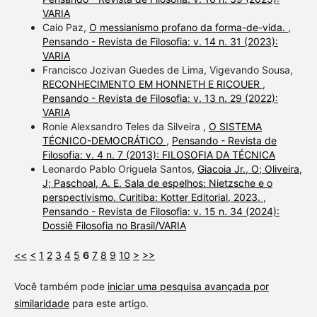
VARIA
Caio Paz,
O messianismo profano da forma-de-vida.
,
Pensando - Revista de Filosofia: v. 14 n. 31 (2023):
VARIA
Francisco Jozivan Guedes de Lima, Vigevando Sousa,
RECONHECIMENTO EM HONNETH E RICOUER
,
Pensando - Revista de Filosofia: v. 13 n. 29 (2022):
VARIA
Ronie Alexsandro Teles da Silveira ,
O SISTEMA
TÉCNICO-DEMOCRÁTICO
,
Pensando - Revista de
Filosofia: v. 4 n. 7 (2013): FILOSOFIA DA TÉCNICA
Leonardo Pablo Origuela Santos,
Giacoia Jr., O; Oliveira,
J; Paschoal, A. E. Sala de espelhos: Nietzsche e o
perspectivismo. Curitiba: Kotter Editorial, 2023.
,
Pensando - Revista de Filosofia: v. 15 n. 34 (2024):
Dossiê Filosofia no Brasil/VARIA
<<
<
1
2
3
4
5
6
7
8
9
10
>
>>
Você também pode
iniciar uma pesquisa avançada por
similaridade
para este artigo.