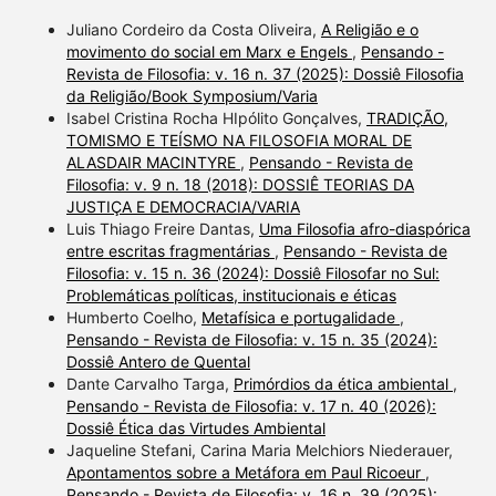
Juliano Cordeiro da Costa Oliveira,
A Religião e o
movimento do social em Marx e Engels
,
Pensando -
Revista de Filosofia: v. 16 n. 37 (2025): Dossiê Filosofia
da Religião/Book Symposium/Varia
Isabel Cristina Rocha HIpólito Gonçalves,
TRADIÇÃO,
TOMISMO E TEÍSMO NA FILOSOFIA MORAL DE
ALASDAIR MACINTYRE
,
Pensando - Revista de
Filosofia: v. 9 n. 18 (2018): DOSSIÊ TEORIAS DA
JUSTIÇA E DEMOCRACIA/VARIA
Luis Thiago Freire Dantas,
Uma Filosofia afro-diaspórica
entre escritas fragmentárias
,
Pensando - Revista de
Filosofia: v. 15 n. 36 (2024): Dossiê Filosofar no Sul:
Problemáticas políticas, institucionais e éticas
Humberto Coelho,
Metafísica e portugalidade
,
Pensando - Revista de Filosofia: v. 15 n. 35 (2024):
Dossiê Antero de Quental
Dante Carvalho Targa,
Primórdios da ética ambiental
,
Pensando - Revista de Filosofia: v. 17 n. 40 (2026):
Dossiê Ética das Virtudes Ambiental
Jaqueline Stefani, Carina Maria Melchiors Niederauer,
Apontamentos sobre a Metáfora em Paul Ricoeur
,
Pensando - Revista de Filosofia: v. 16 n. 39 (2025):