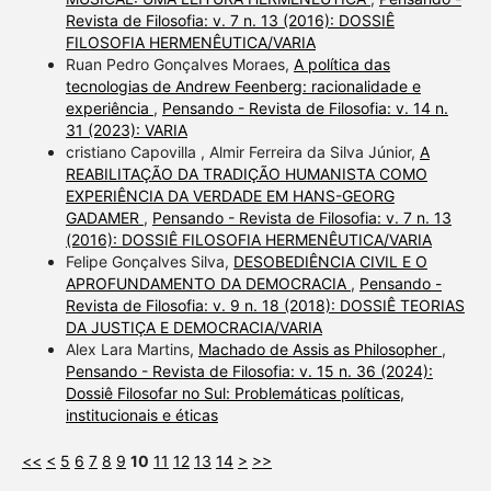
Revista de Filosofia: v. 7 n. 13 (2016): DOSSIÊ
FILOSOFIA HERMENÊUTICA/VARIA
Ruan Pedro Gonçalves Moraes,
A política das
tecnologias de Andrew Feenberg: racionalidade e
experiência
,
Pensando - Revista de Filosofia: v. 14 n.
31 (2023): VARIA
cristiano Capovilla , Almir Ferreira da Silva Júnior,
A
REABILITAÇÃO DA TRADIÇÃO HUMANISTA COMO
EXPERIÊNCIA DA VERDADE EM HANS-GEORG
GADAMER
,
Pensando - Revista de Filosofia: v. 7 n. 13
(2016): DOSSIÊ FILOSOFIA HERMENÊUTICA/VARIA
Felipe Gonçalves Silva,
DESOBEDIÊNCIA CIVIL E O
APROFUNDAMENTO DA DEMOCRACIA
,
Pensando -
Revista de Filosofia: v. 9 n. 18 (2018): DOSSIÊ TEORIAS
DA JUSTIÇA E DEMOCRACIA/VARIA
Alex Lara Martins,
Machado de Assis as Philosopher
,
Pensando - Revista de Filosofia: v. 15 n. 36 (2024):
Dossiê Filosofar no Sul: Problemáticas políticas,
institucionais e éticas
<<
<
5
6
7
8
9
10
11
12
13
14
>
>>