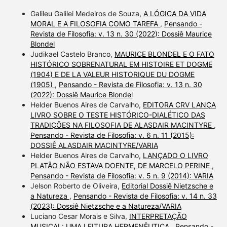
Galileu Galilei Medeiros de Souza,
A LÓGICA DA VIDA
MORAL E A FILOSOFIA COMO TAREFA
,
Pensando -
Revista de Filosofia: v. 13 n. 30 (2022): Dossiê Maurice
Blondel
Judikael Castelo Branco,
MAURICE BLONDEL E O FATO
HISTÓRICO SOBRENATURAL EM HISTOIRE ET DOGME
(1904) E DE LA VALEUR HISTORIQUE DU DOGME
(1905)
,
Pensando - Revista de Filosofia: v. 13 n. 30
(2022): Dossiê Maurice Blondel
Helder Buenos Aires de Carvalho,
EDITORA CRV LANÇA
LIVRO SOBRE O TESTE HISTÓRICO-DIALÉTICO DAS
TRADIÇÕES NA FILOSOFIA DE ALASDAIR MACINTYRE
,
Pensando - Revista de Filosofia: v. 6 n. 11 (2015):
DOSSIÊ ALASDAIR MACINTYRE/VARIA
Helder Buenos Aires de Carvalho,
LANÇADO O LIVRO
PLATÃO NÃO ESTAVA DOENTE, DE MARCELO PERINE
,
Pensando - Revista de Filosofia: v. 5 n. 9 (2014): VARIA
Jelson Roberto de Oliveira,
Editorial Dossiê Nietzsche e
a Natureza
,
Pensando - Revista de Filosofia: v. 14 n. 33
(2023): Dossiê Nietzsche e a Natureza/VARIA
Luciano Cesar Morais e Silva,
INTERPRETAÇÃO
MUSICAL: UMA LEITURA HERMENÊUTICA
,
Pensando -