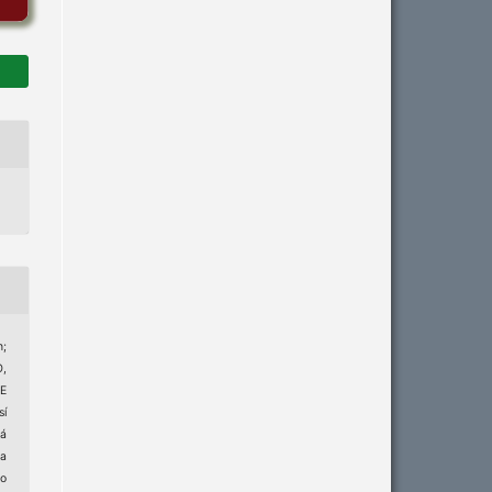
;
,
E
sí
há
da
o