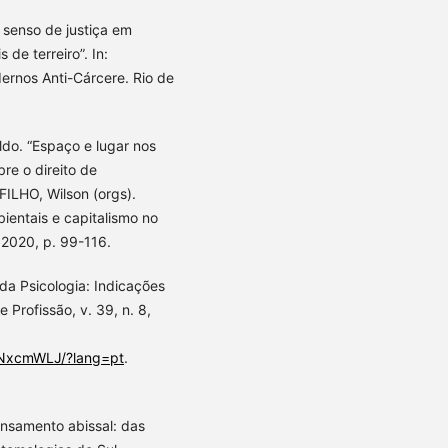
 senso de justiça em
de terreiro”. In:
rnos Anti-Cárcere. Rio de
do. “Espaço e lugar nos
bre o direito de
ILHO, Wilson (orgs).
ientais e capitalismo no
 2020, p. 99-116.
a Psicologia: Indicações
e Profissão, v. 39, n. 8,
HMNxcmWLJ/?lang=pt
.
nsamento abissal: das