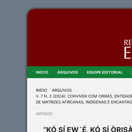
INÍCIO
ARQUIVOS
EQUIPE EDITORIAL
INÍCIO
/
ARQUIVOS
/
V. 7 N. 2 (2024): CONVIVER COM ORIXÁS, ENTID
DE MATRIZES AFRICANAS, INDÍGENAS E ENCANTADA
/
ARTIGOS
“KÓ SÍ EW´É, KÓ SÍ ÒRI