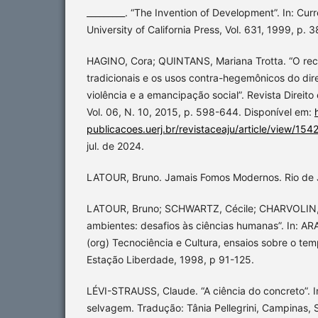
_________. “The Invention of Development”. In: Curre
University of California Press, Vol. 631, 1999, p. 
HAGINO, Cora; QUINTANS, Mariana Trotta. “O re
tradicionais e os usos contra-­hegemônicos do direi
violência e a emancipação social”. Revista Direito 
Vol. 06, N. 10, 2015, p. 598-­644. Disponível em:
publicacoes.uerj.br/revistaceaju/article/view/15
jul. de 2024.
LATOUR, Bruno. Jamais Fomos Modernos. Rio de J
LATOUR, Bruno; SCHWARTZ, Cécile; CHARVOLIN, F
ambientes: desafios às ciências humanas”. In: A
(org) Tecnociência e Cultura, ensaios sobre o te
Estação Liberdade, 1998, p 91-125.
LÉVI-STRAUSS, Claude. “A ciência do concreto”. 
selvagem. Tradução: Tânia Pellegrini, Campinas, S