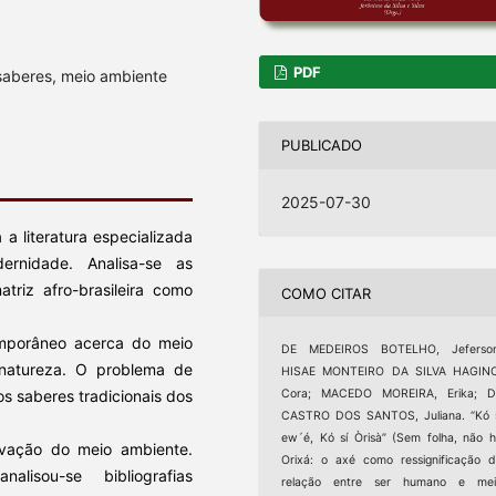
PDF
 saberes, meio ambiente
PUBLICADO
2025-07-30
 a literatura especializada
ernidade. Analisa-se as
triz afro-brasileira como
COMO CITAR
temporâneo acerca do meio
DE MEDEIROS BOTELHO, Jeferson
natureza. O problema de
HISAE MONTEIRO DA SILVA HAGINO
Cora; MACEDO MOREIRA, Erika; D
s saberes tradicionais dos
CASTRO DOS SANTOS, Juliana. “Kó 
ew´é, Kó sí Òrisà” (Sem folha, não 
ervação do meio ambiente.
Orixá: o axé como ressignificação 
alisou-se bibliografias
relação entre ser humano e mei