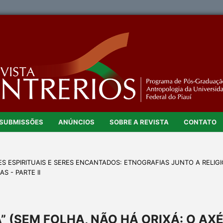
SUBMISSÕES
ANÚNCIOS
SOBRE A REVISTA
CONTATO
ADES ESPIRITUAIS E SERES ENCANTADOS: ETNOGRAFIAS JUNTO A RELIG
S - PARTE II
SÀ” (SEM FOLHA, NÃO HÁ ORIXÁ: O AX