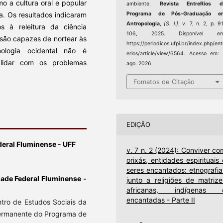
o a cultura oral e popular
ambiente.
Revista EntreRios d
Programa de Pós-Graduação e
ra. Os resultados indicaram
Antropologia
,
[S. l.]
, v. 7, n. 2, p. 9
os à releitura da ciência
106, 2025. Disponível em
 são capazes de nortear às
https://periodicos.ufpi.br/index.php/ent
ologia ocidental não é
erios/article/view/6564. Acesso em:
 lidar com os problemas
ago. 2026.
Fomatos de Citação
EDIÇÃO
deral Fluminense - UFF
v. 7 n. 2 (2024): Conviver co
orixás, entidades espirituais 
seres encantados: etnografia
ade Federal Fluminense -
junto a religiões de matrize
africanas, indígenas 
encantadas - Parte II
ntro de Estudos Sociais da
permanente do Programa de