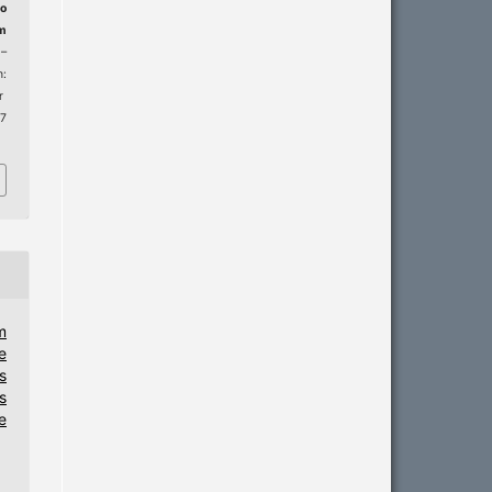
o
m
1–
:
r
 7
m
e
s
s
e