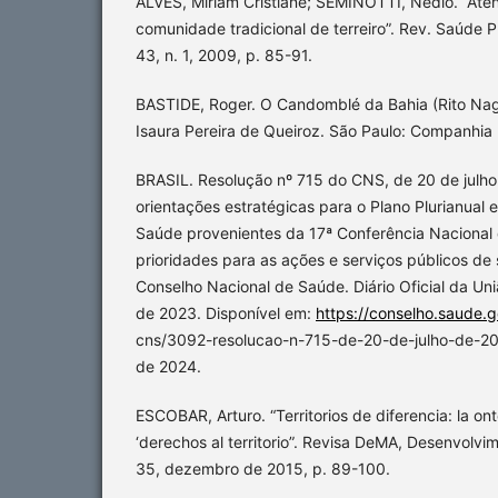
ALVES, Miriam Cristiane; SEMINOTTI, Nédio. “At
comunidade tradicional de terreiro”. Rev. Saúde P
43, n. 1, 2009, p. 85-91.
BASTIDE, Roger. O Candomblé da Bahia (Rito Nag
Isaura Pereira de Queiroz. São Paulo: Companhia 
BRASIL. Resolução nº 715 do CNS, de 20 de julho
orientações estratégicas para o Plano Plurianual 
Saúde provenientes da 17ª Conferência Nacional
prioridades para as ações e serviços públicos d
Conselho Nacional de Saúde. Diário Oficial da União
de 2023. Disponível em:
https://conselho.saude.g
cns/3092-resolucao-n-715-de-20-de-julho-de-202
de 2024.
ESCOBAR, Arturo. “Territorios de diferencia: la ont
‘derechos al territorio”. Revisa DeMA, Desenvolvi
35, dezembro de 2015, p. 89-100.