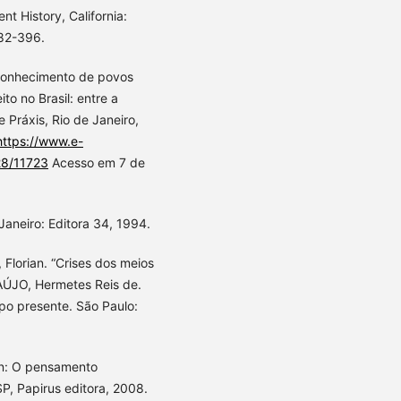
nt History, California:
382-396.
conhecimento de povos
to no Brasil: entre a
e Práxis, Rio de Janeiro,
https://www.e-
428/11723
Acesso em 7 de
aneiro: Editora 34, 1994.
lorian. “Crises dos meios
RAÚJO, Hermetes Reis de.
mpo presente. São Paulo:
In: O pensamento
P, Papirus editora, 2008.