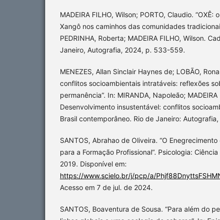
MADEIRA FILHO, Wilson; PORTO, Claudio. “OXÊ: o
Xangô nos caminhos das comunidades tradicionais 
PEDRINHA, Roberta; MADEIRA FILHO, Wilson. Cade
Janeiro, Autografia, 2024, p. 533-559.
MENEZES, Allan Sinclair Haynes de; LOBÃO, Ronal
conflitos socioambientais intratáveis: reflexões so
permanência”. In: MIRANDA, Napoleão; MADEIRA F
Desenvolvimento insustentável: conflitos socioamb
Brasil contemporâneo. Rio de Janeiro: Autografia,
SANTOS, Abrahao de Oliveira. “O Enegrecimento d
para a Formação Profissional”. Psicologia: Ciência 
2019. Disponível em:
https://www.scielo.br/j/pcp/a/Phjf88DnyttsFS
Acesso em 7 de jul. de 2024.
SANTOS, Boaventura de Sousa. “Para além do pe