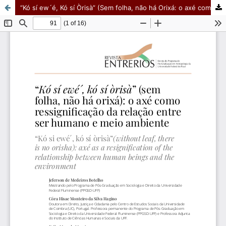
“Kó sí ew´é, Kó sí Òrisà” (Sem folha, não há Orixá: o axé como ressignificação da relação entre ser humano e meio ambiente