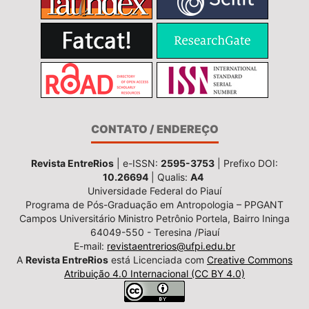
CONTATO / ENDEREÇO
Revista EntreRios
| e-ISSN:
2595-3753
| Prefixo DOI:
10.26694
| Qualis:
A4
Universidade Federal do Piauí
Programa de Pós-Graduação em Antropologia – PPGANT
Campos Universitário Ministro Petrônio Portela, Bairro Ininga
64049-550 - Teresina /Piauí
E-mail:
revistaentrerios@ufpi.edu.br
A
Revista EntreRios
está Licenciada com
Creative Commons
Atribuição 4.0 Internacional (CC BY 4.0)