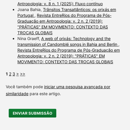
Antropologia: v. 8 n. 1 (2025): Fluxo contínuo
Joana Bahia,
Trânsitos Transatlânticos: os orixás em
Portugal
,
Revista EntreRios do Programa de Pós-
Graduação em Antropologia: v. 2 n. 2 (2019):
"PRÁTICAS" EM MOVIMENTO: CONTEXTO DAS
TROCAS GLOBAIS
Nina Graeff,
A web of orixás: Technology and the
transmission of Candomblé songs in Bahia and Berlin
,
Revista EntreRios do Programa de Pós-Graduação em
Antropologia: v. 2 n. 2 (2019): "PRÁTICAS" EM
MOVIMENTO: CONTEXTO DAS TROCAS GLOBAIS
1
2
3
>
>>
Você também pode
iniciar uma pesquisa avançada por
similaridade
para este artigo.
ENVIAR SUBMISSÃO