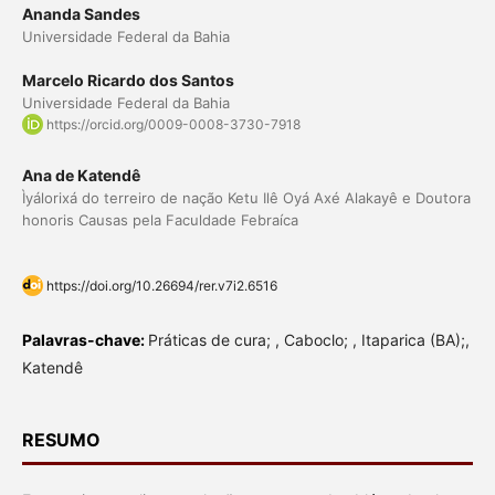
Ananda Sandes
Universidade Federal da Bahia
Marcelo Ricardo dos Santos
Universidade Federal da Bahia
https://orcid.org/0009-0008-3730-7918
Ana de Katendê
Ìyálorixá do terreiro de nação Ketu Ilê Oyá Axé Alakayê e Doutora
honoris Causas pela Faculdade Febraíca
https://doi.org/10.26694/rer.v7i2.6516
Palavras-chave:
Práticas de cura; , Caboclo; , Itaparica (BA);,
Katendê
RESUMO