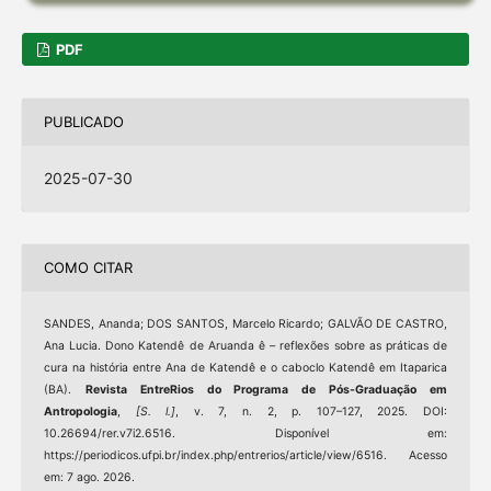
PDF
PUBLICADO
2025-07-30
COMO CITAR
SANDES, Ananda; DOS SANTOS, Marcelo Ricardo; GALVÃO DE CASTRO,
Ana Lucia. Dono Katendê de Aruanda ê – reflexões sobre as práticas de
cura na história entre Ana de Katendê e o caboclo Katendê em Itaparica
(BA).
Revista EntreRios do Programa de Pós-Graduação em
Antropologia
,
[S. l.]
, v. 7, n. 2, p. 107–127, 2025. DOI:
10.26694/rer.v7i2.6516. Disponível em:
https://periodicos.ufpi.br/index.php/entrerios/article/view/6516. Acesso
em: 7 ago. 2026.