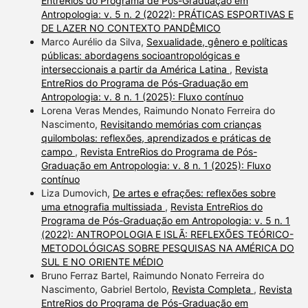
EntreRios do Programa de Pós-Graduação em
Antropologia: v. 5 n. 2 (2022): PRÁTICAS ESPORTIVAS E
DE LAZER NO CONTEXTO PANDÊMICO
Marco Aurélio da Silva,
Sexualidade, gênero e políticas
públicas: abordagens socioantropológicas e
interseccionais a partir da América Latina
,
Revista
EntreRios do Programa de Pós-Graduação em
Antropologia: v. 8 n. 1 (2025): Fluxo contínuo
Lorena Veras Mendes, Raimundo Nonato Ferreira do
Nascimento,
Revisitando memórias com crianças
quilombolas: reflexões, aprendizados e práticas de
campo
,
Revista EntreRios do Programa de Pós-
Graduação em Antropologia: v. 8 n. 1 (2025): Fluxo
contínuo
Liza Dumovich,
De artes e efrações: reflexões sobre
uma etnografia multissiada
,
Revista EntreRios do
Programa de Pós-Graduação em Antropologia: v. 5 n. 1
(2022): ANTROPOLOGIA E ISLÃ: REFLEXÕES TEÓRICO-
METODOLÓGICAS SOBRE PESQUISAS NA AMÉRICA DO
SUL E NO ORIENTE MÉDIO
Bruno Ferraz Bartel, Raimundo Nonato Ferreira do
Nascimento, Gabriel Bertolo,
Revista Completa
,
Revista
EntreRios do Programa de Pós-Graduação em