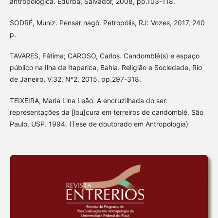
antropológica. Edufba, Salvador, 2008, pp.103-118.
SODRÉ, Muniz. Pensar nagô. Petropólis, RJ: Vozes, 2017, 240
p.
TAVARES, Fátima; CAROSO, Carlos. Candomblé(s) e espaço
público na Ilha de Itaparica, Bahia. Religião e Sociedade, Rio
de Janeiro, V.32, Nº2, 2015, pp.297-318.
TEIXEIRA, Maria Lina Leão. A encruzilhada do ser:
representações da [lou]cura em terreiros de candomblé. São
Paulo, USP. 1994. (Tese de doutorado em Antropologia)