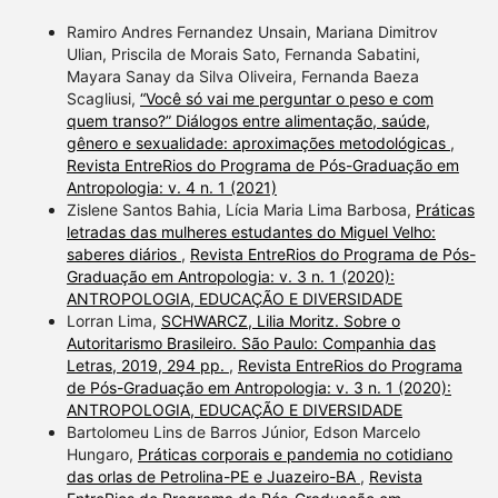
Ramiro Andres Fernandez Unsain, Mariana Dimitrov
Ulian, Priscila de Morais Sato, Fernanda Sabatini,
Mayara Sanay da Silva Oliveira, Fernanda Baeza
Scagliusi,
“Você só vai me perguntar o peso e com
quem transo?” Diálogos entre alimentação, saúde,
gênero e sexualidade: aproximações metodológicas
,
Revista EntreRios do Programa de Pós-Graduação em
Antropologia: v. 4 n. 1 (2021)
Zislene Santos Bahia, Lícia Maria Lima Barbosa,
Práticas
letradas das mulheres estudantes do Miguel Velho:
saberes diários
,
Revista EntreRios do Programa de Pós-
Graduação em Antropologia: v. 3 n. 1 (2020):
ANTROPOLOGIA, EDUCAÇÃO E DIVERSIDADE
Lorran Lima,
SCHWARCZ, Lilia Moritz. Sobre o
Autoritarismo Brasileiro. São Paulo: Companhia das
Letras, 2019, 294 pp.
,
Revista EntreRios do Programa
de Pós-Graduação em Antropologia: v. 3 n. 1 (2020):
ANTROPOLOGIA, EDUCAÇÃO E DIVERSIDADE
Bartolomeu Lins de Barros Júnior, Edson Marcelo
Hungaro,
Práticas corporais e pandemia no cotidiano
das orlas de Petrolina-PE e Juazeiro-BA
,
Revista