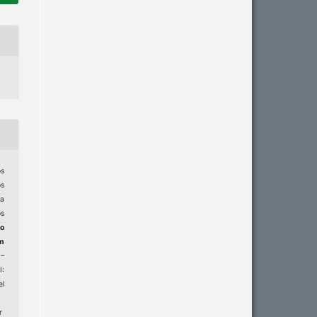
os
os
a
s
o
m
3–
:
el
r