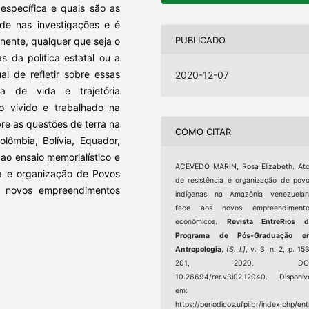
específica e quais são as
ade nas investigações e é
PUBLICADO
nente, qualquer que seja o
s da política estatal ou a
l de refletir sobre essas
2020-12-07
a de vida e trajetória
 vivido e trabalhado na
re as questões de terra na
COMO CITAR
lômbia, Bolívia, Equador,
 ao ensaio memorialístico e
ACEVEDO MARIN, Rosa Elizabeth. At
ia e organização de Povos
de resistência e organização de pov
s novos empreendimentos
indígenas na Amazônia venezuelan
face aos novos empreendimento
econômicos.
Revista EntreRios d
Programa de Pós-Graduação e
Antropologia
,
[S. l.]
, v. 3, n. 2, p. 15
201, 2020. DOI
10.26694/rer.v3i02.12040. Disponív
em:
https://periodicos.ufpi.br/index.php/ent