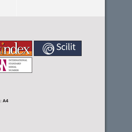
s:
A4