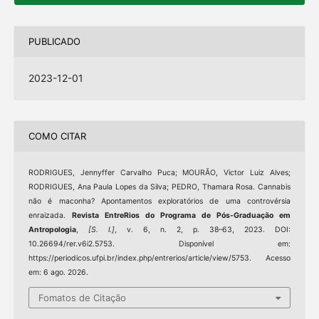
PUBLICADO
2023-12-01
COMO CITAR
RODRIGUES, Jennyffer Carvalho Puca; MOURÃO, Victor Luiz Alves;
RODRIGUES, Ana Paula Lopes da Silva; PEDRO, Thamara Rosa. Cannabis
não é maconha? Apontamentos exploratórios de uma controvérsia
enraizada.
Revista EntreRios do Programa de Pós-Graduação em
Antropologia
,
[S. l.]
, v. 6, n. 2, p. 38–63, 2023. DOI:
10.26694/rer.v6i2.5753. Disponível em:
https://periodicos.ufpi.br/index.php/entrerios/article/view/5753. Acesso
em: 6 ago. 2026.
Fomatos de Citação