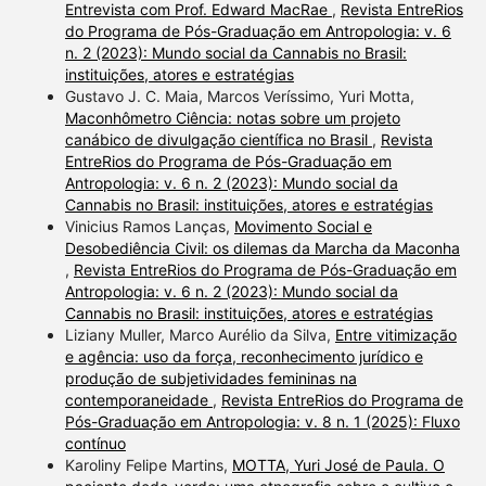
Entrevista com Prof. Edward MacRae
,
Revista EntreRios
do Programa de Pós-Graduação em Antropologia: v. 6
n. 2 (2023): Mundo social da Cannabis no Brasil:
instituições, atores e estratégias
Gustavo J. C. Maia, Marcos Veríssimo, Yuri Motta,
Maconhômetro Ciência: notas sobre um projeto
canábico de divulgação científica no Brasil
,
Revista
EntreRios do Programa de Pós-Graduação em
Antropologia: v. 6 n. 2 (2023): Mundo social da
Cannabis no Brasil: instituições, atores e estratégias
Vinicius Ramos Lanças,
Movimento Social e
Desobediência Civil: os dilemas da Marcha da Maconha
,
Revista EntreRios do Programa de Pós-Graduação em
Antropologia: v. 6 n. 2 (2023): Mundo social da
Cannabis no Brasil: instituições, atores e estratégias
Liziany Muller, Marco Aurélio da Silva,
Entre vitimização
e agência: uso da força, reconhecimento jurídico e
produção de subjetividades femininas na
contemporaneidade
,
Revista EntreRios do Programa de
Pós-Graduação em Antropologia: v. 8 n. 1 (2025): Fluxo
contínuo
Karoliny Felipe Martins,
MOTTA, Yuri José de Paula. O