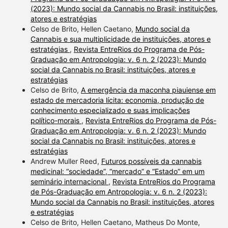
(2023): Mundo social da Cannabis no Brasil: instituições,
atores e estratégias
Celso de Brito, Hellen Caetano,
Mundo social da
Cannabis e sua multiplicidade de instituições, atores e
estratégias
,
Revista EntreRios do Programa de Pós-
Graduação em Antropologia: v. 6 n. 2 (2023): Mundo
social da Cannabis no Brasil: instituições, atores e
estratégias
Celso de Brito,
A emergência da maconha piauiense em
estado de mercadoria lícita: economia, produção de
conhecimento especializado e suas implicações
político-morais
,
Revista EntreRios do Programa de Pós-
Graduação em Antropologia: v. 6 n. 2 (2023): Mundo
social da Cannabis no Brasil: instituições, atores e
estratégias
Andrew Muller Reed,
Futuros possíveis da cannabis
medicinal: “sociedade”, “mercado” e “Estado” em um
seminário internacional
,
Revista EntreRios do Programa
de Pós-Graduação em Antropologia: v. 6 n. 2 (2023):
Mundo social da Cannabis no Brasil: instituições, atores
e estratégias
Celso de Brito, Hellen Caetano, Matheus Do Monte,