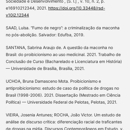
Sociedade e Desenvolvimento , [S. l.] , v. 10, n. 2, p.
e16910212344, 2021.
https://doi.org/10.33448/rsd-
v10i2.12344
SAAD, Luísa. “Fumo de negro”: a criminalização da maconha
no pós-abolição. Salvador: Edufba, 2019.
SANTANA, Sabrina Araujo de. A questão da maconha no
Brasil: do proibicionismo ao uso medicinal. 2021. Trabalho de
Conclusão de Curso (Bacharelado e Licenciatura em História)
— Universidade de Brasília, Brasília, 2021.
UCHOA, Bruna Damasceno Mota. Proibicionismo e
antiproibicionismo: estudo de caso da política de drogas no
Brasil (1998-2006). 2021. Dissertação (Mestrado em Ciência
Política) — Universidade Federal de Pelotas, Pelotas, 2021.
VIEIRA, Josenia Antunes; ROCHA, João Victor. Um estudo de
análise de discurso crítica: diferenciação racial de traficantes
de drogas na mídia. Discursos Contemporâneos em Estudo, v.