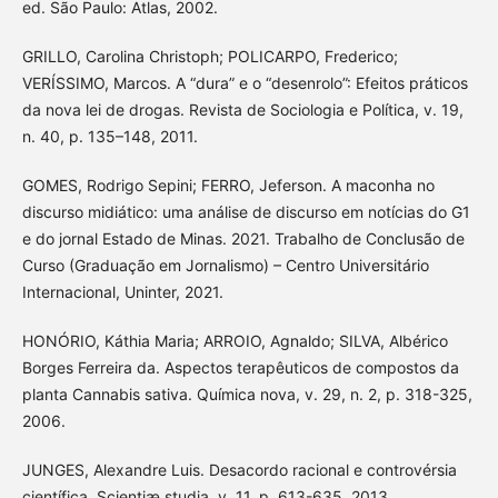
ed. São Paulo: Atlas, 2002.
GRILLO, Carolina Christoph; POLICARPO, Frederico;
VERÍSSIMO, Marcos. A “dura” e o “desenrolo”: Efeitos práticos
da nova lei de drogas. Revista de Sociologia e Política, v. 19,
n. 40, p. 135–148, 2011.
GOMES, Rodrigo Sepini; FERRO, Jeferson. A maconha no
discurso midiático: uma análise de discurso em notícias do G1
e do jornal Estado de Minas. 2021. Trabalho de Conclusão de
Curso (Graduação em Jornalismo) – Centro Universitário
Internacional, Uninter, 2021.
HONÓRIO, Káthia Maria; ARROIO, Agnaldo; SILVA, Albérico
Borges Ferreira da. Aspectos terapêuticos de compostos da
planta Cannabis sativa. Química nova, v. 29, n. 2, p. 318-325,
2006.
JUNGES, Alexandre Luis. Desacordo racional e controvérsia
científica. Scientiæ studia, v. 11, p. 613-635, 2013.