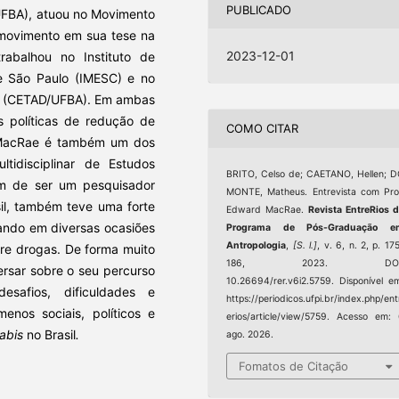
PUBLICADO
(UFBA), atuou no Movimento
movimento em sua tese na
2023-12-01
abalhou no Instituto de
de São Paulo (IMESC) e no
as (CETAD/UFBA). Em ambas
s políticas de redução de
COMO CITAR
 MacRae é também um dos
ltidisciplinar de Estudos
BRITO, Celso de; CAETANO, Hellen; 
m de ser um pesquisador
MONTE, Matheus. Entrevista com Pro
il, também teve uma forte
Edward MacRae.
Revista EntreRios 
rando em diversas ocasiões
Programa de Pós-Graduação e
Antropologia
,
[S. l.]
, v. 6, n. 2, p. 17
bre drogas. De forma muito
186, 2023. DOI
ersar sobre o seu percurso
10.26694/rer.v6i2.5759. Disponível e
safios, dificuldades e
https://periodicos.ufpi.br/index.php/ent
enos sociais, políticos e
erios/article/view/5759. Acesso em:
abis
no Brasil
.
ago. 2026.
Fomatos de Citação