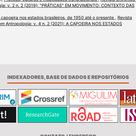
gia: v. 2 n. 2 (2019): "PRÁTICAS" EM MOVIMENTO: CONTEXTO DAS
 capoeira nos estados brasileiros, de 1950 até o presente
,
Revista
em Antropologia: v. 4 n. 2 (2021): A CAPOEIRA NOS ESTADOS
INDEXADORES, BASE DE DADOS E REPOSITÓRIOS