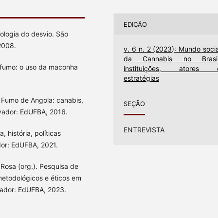
EDIÇÃO
ologia do desvio. São
2008.
v. 6 n. 2 (2023): Mundo socia
da Cannabis no Brasil
 fumo: o uso da maconha
instituições, atores 
estratégias
 Fumo de Angola: canabis,
SEÇÃO
alvador: EdUFBA, 2016.
ENTREVISTA
história, políticas
dor: EdUFBA, 2021.
osa (org.). Pesquisa de
etodológicos e éticos em
vador: EdUFBA, 2023.