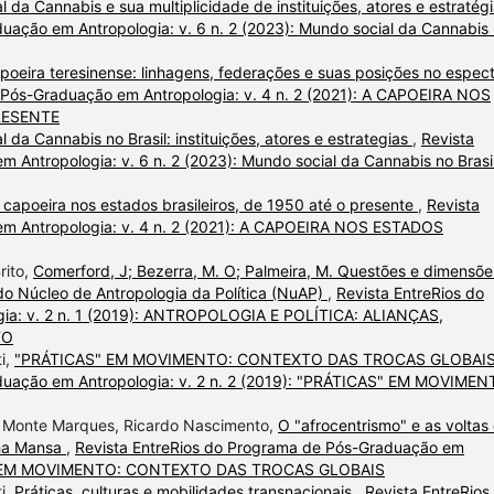
 da Cannabis e sua multiplicidade de instituições, atores e estratég
uação em Antropologia: v. 6 n. 2 (2023): Mundo social da Cannabis
poeira teresinense: linhagens, federações e suas posições no espec
 Pós-Graduação em Antropologia: v. 4 n. 2 (2021): A CAPOEIRA NOS
RESENTE
 da Cannabis no Brasil: instituições, atores e estrategias
,
Revista
Antropologia: v. 6 n. 2 (2023): Mundo social da Cannabis no Brasil
 capoeira nos estados brasileiros, de 1950 até o presente
,
Revista
em Antropologia: v. 4 n. 2 (2021): A CAPOEIRA NOS ESTADOS
rito,
Comerford, J; Bezerra, M. O; Palmeira, M. Questões e dimensõe
 do Núcleo de Antropologia da Política (NuAP)
,
Revista EntreRios do
ia: v. 2 n. 1 (2019): ANTROPOLOGIA E POLÍTICA: ALIANÇAS,
TO
i,
"PRÁTICAS" EM MOVIMENTO: CONTEXTO DAS TROCAS GLOBAI
duação em Antropologia: v. 2 n. 2 (2019): "PRÁTICAS" EM MOVIMEN
do Monte Marques, Ricardo Nascimento,
O "afrocentrismo" e as voltas
nha Mansa
,
Revista EntreRios do Programa de Pós-Graduação em
ICAS" EM MOVIMENTO: CONTEXTO DAS TROCAS GLOBAIS
i,
Práticas, culturas e mobilidades transnacionais
,
Revista EntreRios