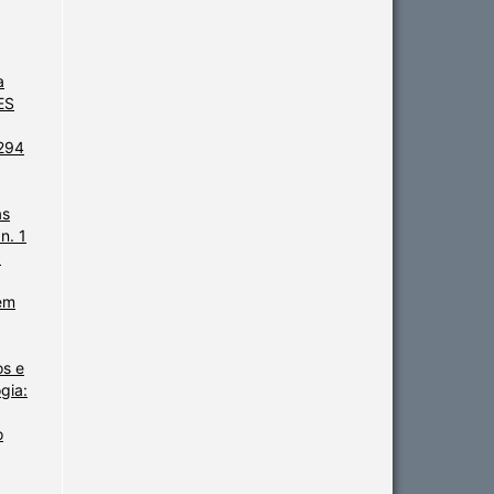
a
ES
 294
as
n. 1
O
em
os e
gia:
o