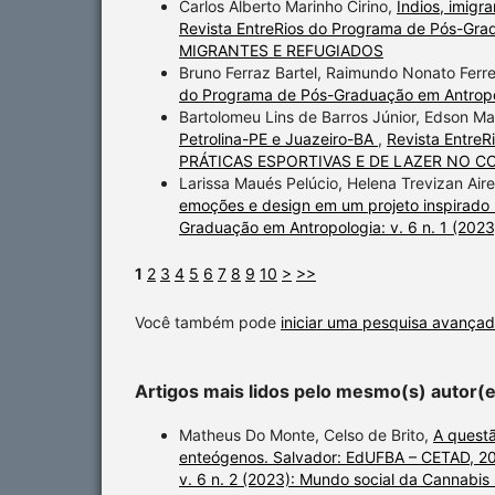
Carlos Alberto Marinho Cirino,
Índios, imigr
Revista EntreRios do Programa de Pós-Gra
MIGRANTES E REFUGIADOS
Bruno Ferraz Bartel, Raimundo Nonato Ferre
do Programa de Pós-Graduação em Antropolo
Bartolomeu Lins de Barros Júnior, Edson M
Petrolina-PE e Juazeiro-BA
,
Revista EntreR
PRÁTICAS ESPORTIVAS E DE LAZER NO 
Larissa Maués Pelúcio, Helena Trevizan Ai
emoções e design em um projeto inspirado 
Graduação em Antropologia: v. 6 n. 1 
1
2
3
4
5
6
7
8
9
10
>
>>
Você também pode
iniciar uma pesquisa avançad
Artigos mais lidos pelo mesmo(s) autor(
Matheus Do Monte, Celso de Brito,
A questã
enteógenos. Salvador: EdUFBA – CETAD, 2
v. 6 n. 2 (2023): Mundo social da Cannabis no