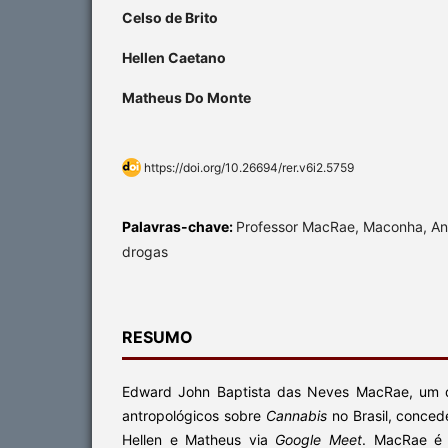
Celso de Brito
Hellen Caetano
Matheus Do Monte
https://doi.org/10.26694/rer.v6i2.5759
Palavras-chave:
Professor MacRae, Maconha, An
drogas
RESUMO
Edward John Baptista das Neves MacRae, um d
antropológicos sobre
Cannabis
no Brasil, conced
Hellen e Matheus via
Google Meet
. MacRae é 