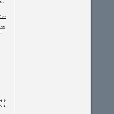
o.
,
Rios
 de
:
os e
gia: