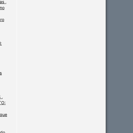
ias
,
 no
tro
:
s
S
,
TO:
 que
 do