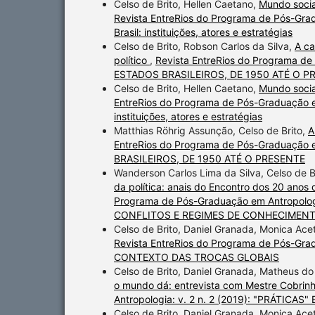
Celso de Brito, Hellen Caetano,
Mundo social
Revista EntreRios do Programa de Pós-Grad
Brasil: instituições, atores e estratégias
Celso de Brito, Robson Carlos da Silva,
A ca
político
,
Revista EntreRios do Programa de
ESTADOS BRASILEIROS, DE 1950 ATÉ O P
Celso de Brito, Hellen Caetano,
Mundo social
EntreRios do Programa de Pós-Graduação em 
instituições, atores e estratégias
Matthias Röhrig Assunção, Celso de Brito,
A
EntreRios do Programa de Pós-Graduação 
BRASILEIROS, DE 1950 ATÉ O PRESENTE
Wanderson Carlos Lima da Silva, Celso de B
da política: anais do Encontro dos 20 anos
Programa de Pós-Graduação em Antropolog
CONFLITOS E REGIMES DE CONHECIMEN
Celso de Brito, Daniel Granada, Monica Acet
Revista EntreRios do Programa de Pós-Gra
CONTEXTO DAS TROCAS GLOBAIS
Celso de Brito, Daniel Granada, Matheus 
o mundo dá: entrevista com Mestre Cobri
Antropologia: v. 2 n. 2 (2019): "PRÁT
Celso de Brito, Daniel Granada, Monica Acet