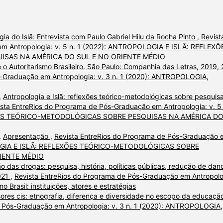
ia do Islã: Entrevista com Paulo Gabriel Hilu da Rocha Pinto
,
Revist
em Antropologia: v. 5 n. 1 (2022): ANTROPOLOGIA E ISLÃ: REFLEXÕ
SAS NA AMÉRICA DO SUL E NO ORIENTE MÉDIO
 o Autoritarismo Brasileiro. São Paulo: Companhia das Letras, 2019,
s-Graduação em Antropologia: v. 3 n. 1 (2020): ANTROPOLOGIA,
,
Antropologia e Islã: reflexões teórico-metodológicas sobre pesquis
sta EntreRios do Programa de Pós-Graduação em Antropologia: v. 5 
ÕES TEÓRICO-METODOLÓGICAS SOBRE PESQUISAS NA AMÉRICA D
,
Apresentação
,
Revista EntreRios do Programa de Pós-Graduação 
POLOGIA E ISLÃ: REFLEXÕES TEÓRICO-METODOLÓGICAS SOBRE
IENTE MÉDIO
o das drogas: pesquisa, história, políticas públicas, redução de dan
021
,
Revista EntreRios do Programa de Pós-Graduação em Antropolo
 Brasil: instituições, atores e estratégias
sores cis: etnografia, diferença e diversidade no escopo da educaçã
e Pós-Graduação em Antropologia: v. 3 n. 1 (2020): ANTROPOLOGIA,