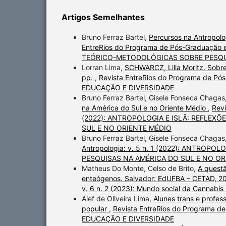
Artigos Semelhantes
Bruno Ferraz Bartel,
Percursos na Antropolog
EntreRios do Programa de Pós-Graduação 
TEÓRICO-METODOLÓGICAS SOBRE PESQUI
Lorran Lima,
SCHWARCZ, Lilia Moritz. Sobre
pp.
,
Revista EntreRios do Programa de Pó
EDUCAÇÃO E DIVERSIDADE
Bruno Ferraz Bartel, Gisele Fonseca Chagas
na América do Sul e no Oriente Médio
,
Revi
(2022): ANTROPOLOGIA E ISLÃ: REFLEX
SUL E NO ORIENTE MÉDIO
Bruno Ferraz Bartel, Gisele Fonseca Chagas
Antropologia: v. 5 n. 1 (2022): ANTRO
PESQUISAS NA AMÉRICA DO SUL E NO OR
Matheus Do Monte, Celso de Brito,
A questã
enteógenos. Salvador: EdUFBA – CETAD, 2
v. 6 n. 2 (2023): Mundo social da Cannabis no
Alef de Oliveira Lima,
Alunes trans e profes
popular
,
Revista EntreRios do Programa d
EDUCAÇÃO E DIVERSIDADE