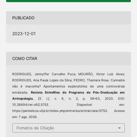
PUBLICADO
2023-12-01
COMO CITAR
RODRIGUES, Jennyffer Carvalho Puca; MOURÃO, Victor Luiz Alves;
RODRIGUES, Ana Paula Lopes da Silva; PEDRO, Thamara Rosa. Cannabis
não é maconha? Apontamentos exploratórios de uma controvérsia
enraizada.
Revista EntreRios do Programa de Pós-Graduação em
Antropologia
,
[S. l.]
, v. 6, n. 2, p. 38–63, 2023. DOI:
10.26694/rer.v6i2.5753. Disponível em:
https://periodicos.ufpi.br/index.php/entrerios/article/view/5753. Acesso
em: 7 ago. 2026.
Fomatos de Citação