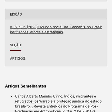
EDIÇÃO
v. 6 n. 2 (2023): Mundo social da Cannabis no Brasil:
instituições, atores e estratégias
SEÇÃO
ARTIGOS
Artigos Semelhantes
Carlos Alberto Marinho Cirino,
Índios, imigrantes e
refugiados: os Warao e a proteção jurídica do estado
brasileiro.
,
Revista EntreRios do Programa de Pós-
Graduação em Antropologia: v. 3 n. 2 (2020): OS