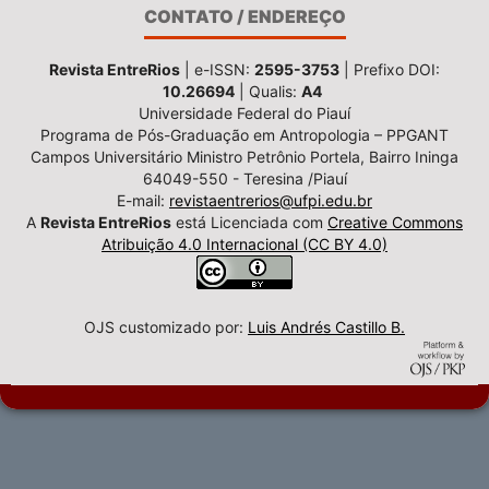
CONTATO / ENDEREÇO
Revista EntreRios
| e-ISSN:
2595-3753
| Prefixo DOI:
10.26694
| Qualis:
A4
Universidade Federal do Piauí
Programa de Pós-Graduação em Antropologia – PPGANT
Campos Universitário Ministro Petrônio Portela, Bairro Ininga
64049-550 - Teresina /Piauí
E-mail:
revistaentrerios@ufpi.edu.br
A
Revista EntreRios
está Licenciada com
Creative Commons
Atribuição 4.0 Internacional (CC BY 4.0)
OJS customizado por:
Luis Andrés Castillo B.