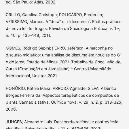
ed. São Paulo: Atlas, 2002.
GRILLO, Carolina Christoph; POLICARPO, Frederico;
VERÍSSIMO, Marcos. A “dura” e o “desenrolo”: Efeitos práticos
da nova lei de drogas. Revista de Sociologia e Política, v. 19,
n. 40, p. 135–148, 2011.
GOMES, Rodrigo Sepini; FERRO, Jeferson. A maconha no
discurso midiático: uma análise de discurso em notícias do G1
e do jornal Estado de Minas. 2021. Trabalho de Conclusão de
Curso (Graduação em Jornalismo) – Centro Universitário
Internacional, Uninter, 2021.
HONÓRIO, Káthia Maria; ARROIO, Agnaldo; SILVA, Albérico
Borges Ferreira da. Aspectos terapêuticos de compostos da
planta Cannabis sativa. Química nova, v. 29, n. 2, p. 318-325,
2006.
JUNGES, Alexandre Luis. Desacordo racional e controvérsia
científica. Scientiæ studia, v. 11, p. 613-635, 2013.