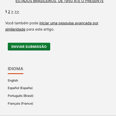
ESTADOS BRASILEIROS, DE 1950 ATÉ O PRESENTE
1
2
>
>>
Você também pode
iniciar uma pesquisa avançada por
similaridade
para este artigo.
ENVIAR SUBMISSÃO
IDIOMA
English
Español (España)
Português (Brasil)
Français (France)