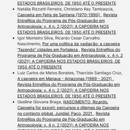
ESTADOS BRASILEIROS, DE 1950 ATÉ O PRESENTE
Natália Rizzatti Ferreira, Christiano Key Tambascia,
Capoeira em Feira de Santana (1970-1990)
,
Revista
EntreRios do Programa de Pós-Graduação em
Antropologia: v. 4 n. 2 (2021): A CAPOEIRA NOS
ESTADOS BRASILEIROS, DE 1950 ATÉ O PRESENTE
Igor Monteiro Silva, Ricardo Cesar Carvalho
Nascimento,
Por uma política da vadiação: a capoeira
“fazendo” cidades em Fortaleza
,
Revista EntreRios do
Programa de Pós-Graduação em Antropologia: v. 4 n. 2
(2021): A CAPOEIRA NOS ESTADOS BRASILEIROS, DE
1950 ATÉ O PRESENTE
Luiz Carlos de Matos Bonates, Tharcísio Santiago Cruz,
A capoeira em Manaus - Amazonas (1969 - 2021)
,
Revista EntreRios do Programa de Pós-Graduação em
Antropologia: v. 4 n. 2 (2021): A CAPOEIRA NOS
ESTADOS BRASILEIROS, DE 1950 ATÉ O PRESENTE
Geslline Giovana Braga,
NASCIMENTO, Ricardo.
Capoeira for export: percursos e dilemas da Capoeira
no contexto global. Jundiaí: Paco, 2021
,
Revista
EntreRios do Programa de Pós-Graduação em
Antropologia: v. 4 n. 2 (2021): A CAPOEIRA NOS