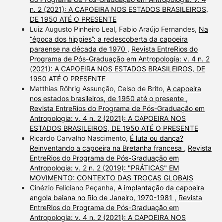
n. 2 (2021): A CAPOEIRA NOS ESTADOS BRASILEIROS,
DE 1950 ATÉ O PRESENTE
Luiz Augusto Pinheiro Leal, Fabio Araújo Fernandes,
Na
“época dos hippies”: a redescoberta da capoeira
paraense na década de 1970
,
Revista EntreRios do
Programa de Pós-Graduação em Antropologia: v. 4 n. 2
(2021): A CAPOEIRA NOS ESTADOS BRASILEIROS, DE
1950 ATÉ O PRESENTE
Matthias Röhrig Assunção, Celso de Brito,
A capoeira
nos estados brasileiros, de 1950 até o presente
,
Revista EntreRios do Programa de Pós-Graduação em
Antropologia: v. 4 n. 2 (2021): A CAPOEIRA NOS
ESTADOS BRASILEIROS, DE 1950 ATÉ O PRESENTE
Ricardo Carvalho Nascimento,
É luta ou dança?
Reinventando a capoeira na Bretanha francesa
,
Revista
EntreRios do Programa de Pós-Graduação em
Antropologia: v. 2 n. 2 (2019): "PRÁTICAS" EM
MOVIMENTO: CONTEXTO DAS TROCAS GLOBAIS
Cinézio Feliciano Peçanha,
A implantação da capoeira
angola baiana no Rio de Janeiro, 1970-1981
,
Revista
EntreRios do Programa de Pós-Graduação em
Antropologia: v. 4 n. 2 (2021): A CAPOEIRA NOS