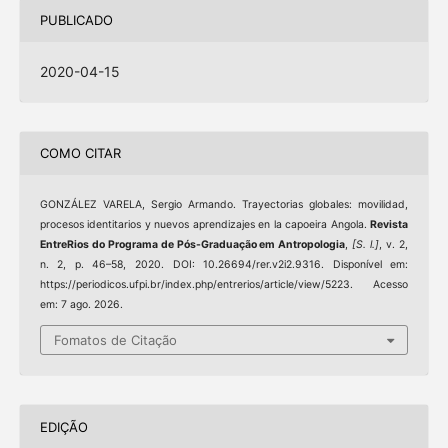
PUBLICADO
2020-04-15
COMO CITAR
GONZÁLEZ VARELA, Sergio Armando. Trayectorias globales: movilidad,
procesos identitarios y nuevos aprendizajes en la capoeira Angola.
Revista
EntreRios do Programa de Pós-Graduação em Antropologia
,
[S. l.]
, v. 2,
n. 2, p. 46–58, 2020. DOI: 10.26694/rer.v2i2.9316. Disponível em:
https://periodicos.ufpi.br/index.php/entrerios/article/view/5223. Acesso
em: 7 ago. 2026.
Fomatos de Citação
EDIÇÃO