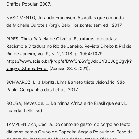
Gráfica Popular, 2007.
NASCIMENTO, Jurandir Francisco. As voltas que o mundo
da.Michelle Ouroteia (org). Belo Horizonte: sem ed., 2017.
PIRES, Thula Rafaela de Oliveira. Estruturas Intocadas:
Racismo e Ditadura no Rio de Janeiro. Revista Direito & Práxis,
Rio de Janeiro, Vol. 9, N. 2, 2018, p. 1054-1079.
https://www.scielo.br/j/rdp/a/DWf3hXwfgJdxQY3CJ8gCgvj/?
lang=pt&format=pdf
(Acesso 23.8.2021).
SCHWARCZ, Lilia Moritz. Lima Barreto triste visionário. São
Paulo: Companhia das Letras, 2017.
SOUSA, Neves de. ... Da minha África e do Brasil que eu vi...
Luanda: Lello, s/d.
TAMPLENIZZA, Cecilia. Do canto ao gesto, do corpo ao texto:
diálogos com o Grupo de Capoeira Angola Pelourinho. Tese de