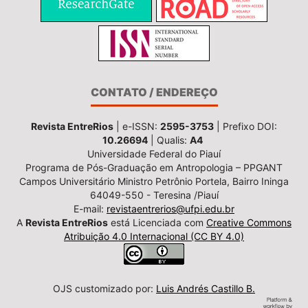
CONTATO / ENDEREÇO
Revista EntreRios
| e-ISSN:
2595-3753
| Prefixo DOI:
10.26694
| Qualis:
A4
Universidade Federal do Piauí
Programa de Pós-Graduação em Antropologia – PPGANT
Campos Universitário Ministro Petrônio Portela, Bairro Ininga
64049-550 - Teresina /Piauí
E-mail:
revistaentrerios@ufpi.edu.br
A
Revista EntreRios
está Licenciada com
Creative Commons
Atribuição 4.0 Internacional (CC BY 4.0)
OJS customizado por:
Luis Andrés Castillo B.