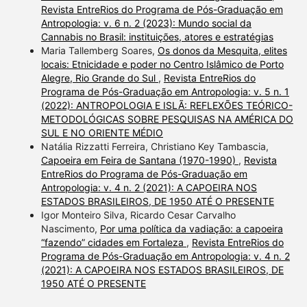
Revista EntreRios do Programa de Pós-Graduação em
Antropologia: v. 6 n. 2 (2023): Mundo social da
Cannabis no Brasil: instituições, atores e estratégias
Maria Tallemberg Soares,
Os donos da Mesquita, elites
locais: Etnicidade e poder no Centro Islâmico de Porto
Alegre, Rio Grande do Sul
,
Revista EntreRios do
Programa de Pós-Graduação em Antropologia: v. 5 n. 1
(2022): ANTROPOLOGIA E ISLÃ: REFLEXÕES TEÓRICO-
METODOLÓGICAS SOBRE PESQUISAS NA AMÉRICA DO
SUL E NO ORIENTE MÉDIO
Natália Rizzatti Ferreira, Christiano Key Tambascia,
Capoeira em Feira de Santana (1970-1990)
,
Revista
EntreRios do Programa de Pós-Graduação em
Antropologia: v. 4 n. 2 (2021): A CAPOEIRA NOS
ESTADOS BRASILEIROS, DE 1950 ATÉ O PRESENTE
Igor Monteiro Silva, Ricardo Cesar Carvalho
Nascimento,
Por uma política da vadiação: a capoeira
“fazendo” cidades em Fortaleza
,
Revista EntreRios do
Programa de Pós-Graduação em Antropologia: v. 4 n. 2
(2021): A CAPOEIRA NOS ESTADOS BRASILEIROS, DE
1950 ATÉ O PRESENTE