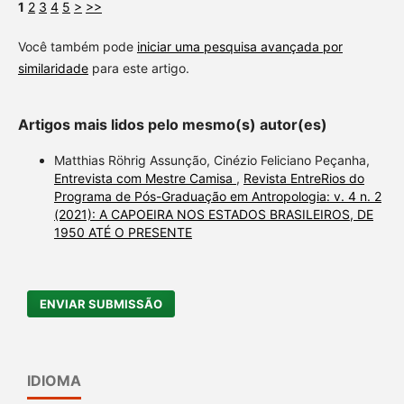
1
2
3
4
5
>
>>
Você também pode
iniciar uma pesquisa avançada por
similaridade
para este artigo.
Artigos mais lidos pelo mesmo(s) autor(es)
Matthias Röhrig Assunção, Cinézio Feliciano Peçanha,
Entrevista com Mestre Camisa
,
Revista EntreRios do
Programa de Pós-Graduação em Antropologia: v. 4 n. 2
(2021): A CAPOEIRA NOS ESTADOS BRASILEIROS, DE
1950 ATÉ O PRESENTE
ENVIAR SUBMISSÃO
IDIOMA