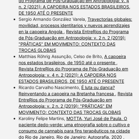
do Programa de Pós-Graduação em Antropologia: v. 4
n. 2 (2021): A CAPOEIRA NOS ESTADOS BRASILEIROS,
DE 1950 ATÉ O PRESENTE
Sergio Armando González Varela,
Trayectorias globales:
movilidad, procesos identitarios y nuevos aprendizajes
en la capoeira Angola
,
Revista EntreRios do Programa
de Pós-Graduação em Antropologia: v. 2 n. 2 (2019):
"PRÁTICAS" EM MOVIMENTO: CONTEXTO DAS
TROCAS GLOBAIS
Matthias Röhrig Assunção, Celso de Brito,
A capoeira
nos estados brasileiros, de 1950 até o presente
,
Revista EntreRios do Programa de Pós-Graduação em
Antropologia: v. 4 n. 2 (2021): A CAPOEIRA NOS
ESTADOS BRASILEIROS, DE 1950 ATÉ O PRESENTE
Ricardo Carvalho Nascimento,
É luta ou dança?
Reinventando a capoeira na Bretanha francesa
,
Revista
EntreRios do Programa de Pós-Graduação em
Antropologia: v. 2 n. 2 (2019): "PRÁTICAS" EM
MOVIMENTO: CONTEXTO DAS TROCAS GLOBAIS
Karoliny Felipe Martins,
MOTTA, Yuri José de Paula. O
paciente dedo-verde: uma etnografia sobre o cultivo e
consumo de cannabis para fins terapêuticos na cidade
do Rio de Janeiro. Rio de Janeiro: Autografia, 2020
,