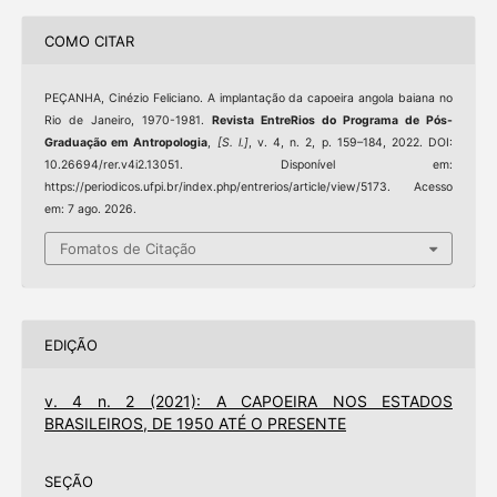
COMO CITAR
PEÇANHA, Cinézio Feliciano. A implantação da capoeira angola baiana no
Rio de Janeiro, 1970-1981.
Revista EntreRios do Programa de Pós-
Graduação em Antropologia
,
[S. l.]
, v. 4, n. 2, p. 159–184, 2022. DOI:
10.26694/rer.v4i2.13051. Disponível em:
https://periodicos.ufpi.br/index.php/entrerios/article/view/5173. Acesso
em: 7 ago. 2026.
Fomatos de Citação
EDIÇÃO
v. 4 n. 2 (2021): A CAPOEIRA NOS ESTADOS
BRASILEIROS, DE 1950 ATÉ O PRESENTE
SEÇÃO