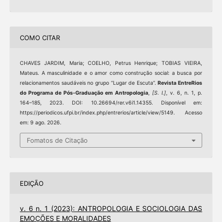
COMO CITAR
CHAVES JARDIM, Maria; COELHO, Petrus Henrique; TOBIAS VIEIRA,
Mateus. A masculinidade e o amor como construção social: a busca por
relacionamentos saudáveis no grupo “Lugar de Escuta”.
Revista EntreRios
do Programa de Pós-Graduação em Antropologia
,
[S. l.]
, v. 6, n. 1, p.
164–185, 2023. DOI: 10.26694/rer.v6i1.14355. Disponível em:
https://periodicos.ufpi.br/index.php/entrerios/article/view/5149. Acesso
em: 9 ago. 2026.
Fomatos de Citação
EDIÇÃO
v. 6 n. 1 (2023): ANTROPOLOGIA E SOCIOLOGIA DAS
EMOÇÕES E MORALIDADES