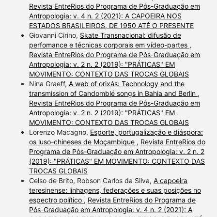
Revista EntreRios do Programa de Pós-Graduação em
Antropologia: v. 4 n. 2 (2021): A CAPOEIRA NOS
ESTADOS BRASILEIROS, DE 1950 ATÉ O PRESENTE
Giovanni Cirino,
Skate Transnacional: difusão de
perfomance e técnicas corporais em vídeo-partes
,
Revista EntreRios do Programa de Pós-Graduação em
Antropologia: v. 2 n. 2 (2019): "PRÁTICAS" EM
MOVIMENTO: CONTEXTO DAS TROCAS GLOBAIS
Nina Graeff,
A web of orixás: Technology and the
transmission of Candomblé songs in Bahia and Berlin
,
Revista EntreRios do Programa de Pós-Graduação em
Antropologia: v. 2 n. 2 (2019): "PRÁTICAS" EM
MOVIMENTO: CONTEXTO DAS TROCAS GLOBAIS
Lorenzo Macagno,
Esporte, portugalização e diáspora:
os luso-chineses de Moçambique
,
Revista EntreRios do
Programa de Pós-Graduação em Antropologia: v. 2 n. 2
(2019): "PRÁTICAS" EM MOVIMENTO: CONTEXTO DAS
TROCAS GLOBAIS
Celso de Brito, Robson Carlos da Silva,
A capoeira
teresinense: linhagens, federações e suas posições no
espectro político
,
Revista EntreRios do Programa de
Pós-Graduação em Antropologia: v. 4 n. 2 (2021): A