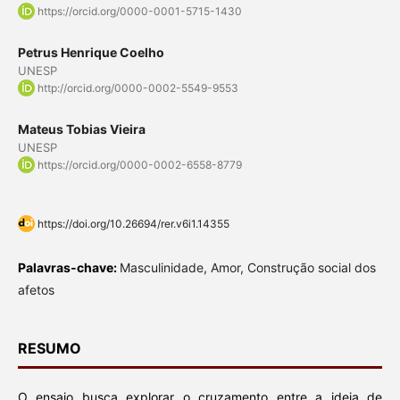
https://orcid.org/0000-0001-5715-1430
Petrus Henrique Coelho
UNESP
http://orcid.org/0000-0002-5549-9553
Mateus Tobias Vieira
UNESP
https://orcid.org/0000-0002-6558-8779
https://doi.org/10.26694/rer.v6i1.14355
Palavras-chave:
Masculinidade, Amor, Construção social dos
afetos
RESUMO
O ensaio busca explorar o cruzamento entre a ideia de