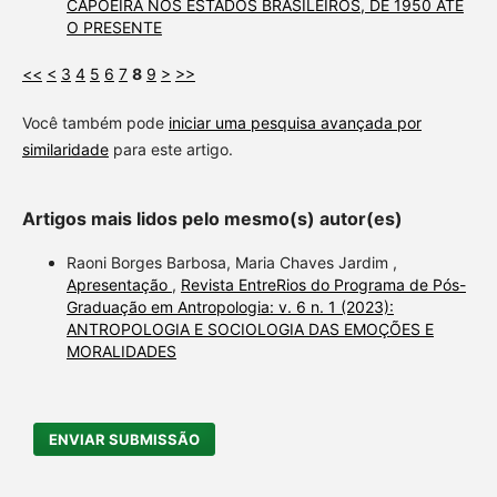
CAPOEIRA NOS ESTADOS BRASILEIROS, DE 1950 ATÉ
O PRESENTE
<<
<
3
4
5
6
7
8
9
>
>>
Você também pode
iniciar uma pesquisa avançada por
similaridade
para este artigo.
Artigos mais lidos pelo mesmo(s) autor(es)
Raoni Borges Barbosa, Maria Chaves Jardim ,
Apresentação
,
Revista EntreRios do Programa de Pós-
Graduação em Antropologia: v. 6 n. 1 (2023):
ANTROPOLOGIA E SOCIOLOGIA DAS EMOÇÕES E
MORALIDADES
ENVIAR SUBMISSÃO