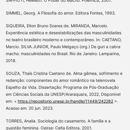
SAFFIOTI, Heleieth. O Poder do Macho. Polêmica, 2001.
SIMMEL, Georg. A Filosofia do amor. Editora Fontes, 1993.
SIQUEIRA, Elton Bruno Soares de. MIRANDA, Marcelo.
Experiência estética e desestabilizações das masculinidades
no teatro brasileiro moderno e contemporâneo. In: CAETANO,
Marcio. SILVA JUNIOR, Paulo Melgaço (org.) De guri a cabra
macho: masculinidades no Brasil. Rio de Janeiro: Lamparina,
2018.
SOUZA, Thaís Cristina Caetano de. Alma gêmea, sofrimento e
redenção: componentes do amor romântico na telenovela
Espelho da Vida. Dissertação: Programa de Pós-Graduação
em Ciências Sociais da UNESP/Araraquara, 2022, Disponível
em: <
https://repositorio.unesp.br/handle/11449/242282
>.
Acesso em: 20 jun. 2023.
TORRES, Analia. Sociologia do casamento. A família e a
questão feminina. Oeiras: Celta Editora, 2001.