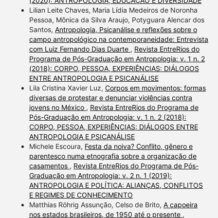
(2020): ANTROPOLOGIA, EDUCAÇÃO E DIVERSIDADE
Lilian Leite Chaves, Maria Lídia Medeiros de Noronha
Pessoa, Mônica da Silva Araujo, Potyguara Alencar dos
Santos,
Antropologia, Psicanálise e reflexões sobre o
campo antropológico na contemporaneidade: Entrevista
com Luiz Fernando Dias Duarte
,
Revista EntreRios do
Programa de Pós-Graduação em Antropologia: v. 1 n. 2
(2018): CORPO, PESSOA, EXPERIÊNCIAS: DIÁLOGOS
ENTRE ANTROPOLOGIA E PSICANÁLISE
Lila Cristina Xavier Luz,
Corpos em movimentos: formas
diversas de protestar e denunciar violências contra
jovens no México
,
Revista EntreRios do Programa de
Pós-Graduação em Antropologia: v. 1 n. 2 (2018):
CORPO, PESSOA, EXPERIÊNCIAS: DIÁLOGOS ENTRE
ANTROPOLOGIA E PSICANÁLISE
Michele Escoura,
Festa da noiva? Conflito, gênero e
parentesco numa etnografia sobre a organização de
casamentos
,
Revista EntreRios do Programa de Pós-
Graduação em Antropologia: v. 2 n. 1 (2019):
ANTROPOLOGIA E POLÍTICA: ALIANÇAS, CONFLITOS
E REGIMES DE CONHECIMENTO
Matthias Röhrig Assunção, Celso de Brito,
A capoeira
nos estados brasileiros, de 1950 até o presente
,