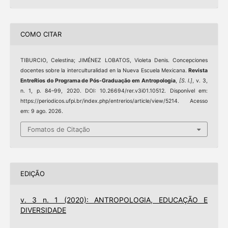
COMO CITAR
TIBURCIO, Celestina; JIMÉNEZ LOBATOS, Violeta Denis. Concepciones
docentes sobre la interculturalidad en la Nueva Escuela Mexicana.
Revista
EntreRios do Programa de Pós-Graduação em Antropologia
,
[S. l.]
, v. 3,
n. 1, p. 84–99, 2020. DOI: 10.26694/rer.v3i01.10512. Disponível em:
https://periodicos.ufpi.br/index.php/entrerios/article/view/5214. Acesso
em: 9 ago. 2026.
Fomatos de Citação
EDIÇÃO
v. 3 n. 1 (2020): ANTROPOLOGIA, EDUCAÇÃO E
DIVERSIDADE