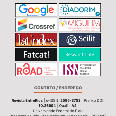
CONTATO / ENDEREÇO
Revista EntreRios
| e-ISSN:
2595-3753
| Prefixo DOI:
10.26694
| Qualis:
A4
Universidade Federal do Piauí
Programa de Pós-Graduação em Antropologia – PPGANT