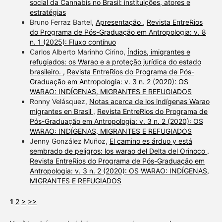
social da Cannabis no Brasil: instituições, atores e
estratégias
Bruno Ferraz Bartel,
Apresentação
,
Revista EntreRios
do Programa de Pós-Graduação em Antropologia: v. 8
n. 1 (2025): Fluxo contínuo
Carlos Alberto Marinho Cirino,
Índios, imigrantes e
refugiados: os Warao e a proteção jurídica do estado
brasileiro.
,
Revista EntreRios do Programa de Pós-
Graduação em Antropologia: v. 3 n. 2 (2020): OS
WARAO: INDÍGENAS, MIGRANTES E REFUGIADOS
Ronny Velásquez,
Notas acerca de los indígenas Warao
migrantes en Brasil
,
Revista EntreRios do Programa de
Pós-Graduação em Antropologia: v. 3 n. 2 (2020): OS
WARAO: INDÍGENAS, MIGRANTES E REFUGIADOS
Jenny González Muñoz,
El camino es árduo y está
sembrado de peligros: los warao del Delta del Orinoco
,
Revista EntreRios do Programa de Pós-Graduação em
Antropologia: v. 3 n. 2 (2020): OS WARAO: INDÍGENAS,
MIGRANTES E REFUGIADOS
1
2
>
>>