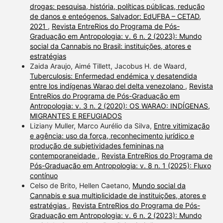
drogas: pesquisa, história, políticas públicas, redução
de danos e enteógenos. Salvador: EdUFBA – CETAD,
2021
,
Revista EntreRios do Programa de Pós-
Graduação em Antropologia: v. 6 n. 2 (2023): Mundo
social da Cannabis no Brasil: instituições, atores e
estratégias
Zaida Araujo, Aimé Tillett, Jacobus H. de Waard,
Tuberculosis: Enfermedad endémica y desatendida
entre los indígenas Warao del delta venezolano
,
Revista
EntreRios do Programa de Pós-Graduação em
Antropologia: v. 3 n. 2 (2020): OS WARAO: INDÍGENAS,
MIGRANTES E REFUGIADOS
Liziany Muller, Marco Aurélio da Silva,
Entre vitimização
e agência: uso da força, reconhecimento jurídico e
produção de subjetividades femininas na
contemporaneidade
,
Revista EntreRios do Programa de
Pós-Graduação em Antropologia: v. 8 n. 1 (2025): Fluxo
contínuo
Celso de Brito, Hellen Caetano,
Mundo social da
Cannabis e sua multiplicidade de instituições, atores e
estratégias
,
Revista EntreRios do Programa de Pós-
Graduação em Antropologia: v. 6 n. 2 (2023): Mundo