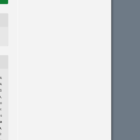
A
VA
S
,
po
e:
s
ma
a
,
I: