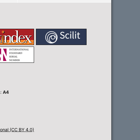
s:
A4
onal (CC BY 4.0)