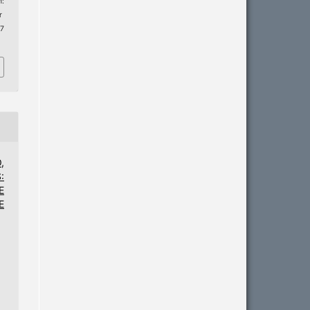
m:
r
 7
,
:
E
E