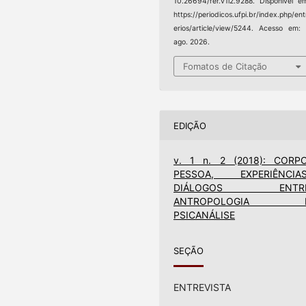
10.26694/rer.v1i2.9288. Disponível e
https://periodicos.ufpi.br/index.php/ent
erios/article/view/5244. Acesso em:
ago. 2026.
Fomatos de Citação
EDIÇÃO
v. 1 n. 2 (2018): CORPO
PESSOA, EXPERIÊNCIAS
DIÁLOGOS ENTR
ANTROPOLOGIA 
PSICANÁLISE
SEÇÃO
ENTREVISTA