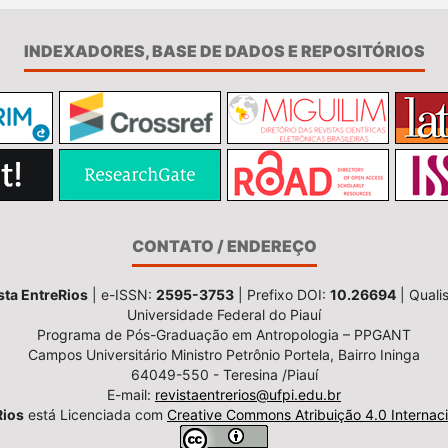
INDEXADORES, BASE DE DADOS E REPOSITÓRIOS
CONTATO / ENDEREÇO
sta EntreRios
| e-ISSN:
2595-3753
| Prefixo DOI:
10.26694
| Quali
Universidade Federal do Piauí
Programa de Pós-Graduação em Antropologia – PPGANT
Campos Universitário Ministro Petrônio Portela, Bairro Ininga
64049-550 - Teresina /Piauí
E-mail:
revistaentrerios@ufpi.edu.br
Rios
está Licenciada com
Creative Commons Atribuição 4.0 Internaci