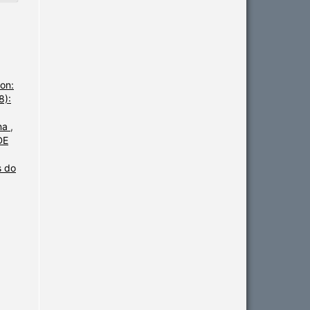
on:
8):
ina
,
DE
s do