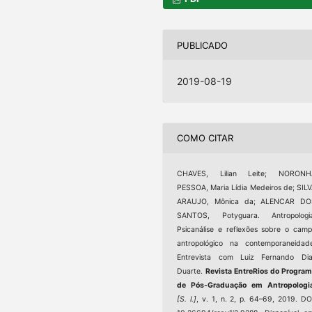
PUBLICADO
2019-08-19
COMO CITAR
CHAVES, Lilian Leite; NORONH
PESSOA, Maria Lídia Medeiros de; SIL
ARAUJO, Mônica da; ALENCAR DO
SANTOS, Potyguara. Antropologia
Psicanálise e reflexões sobre o cam
antropológico na contemporaneidad
Entrevista com Luiz Fernando Dia
Duarte.
Revista EntreRios do Progra
de Pós-Graduação em Antropologi
[S. l.]
, v. 1, n. 2, p. 64–69, 2019. DO