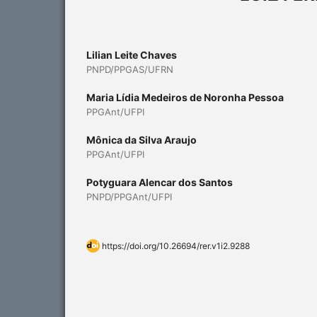
Lilian Leite Chaves
PNPD/PPGAS/UFRN
Maria Lídia Medeiros de Noronha Pessoa
PPGAnt/UFPI
Mônica da Silva Araujo
PPGAnt/UFPI
Potyguara Alencar dos Santos
PNPD/PPGAnt/UFPI
https://doi.org/10.26694/rer.v1i2.9288