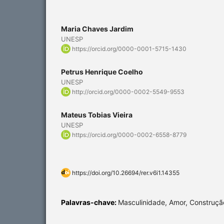
Maria Chaves Jardim
UNESP
https://orcid.org/0000-0001-5715-1430
Petrus Henrique Coelho
UNESP
http://orcid.org/0000-0002-5549-9553
Mateus Tobias Vieira
UNESP
https://orcid.org/0000-0002-6558-8779
https://doi.org/10.26694/rer.v6i1.14355
Palavras-chave:
Masculinidade, Amor, Construção