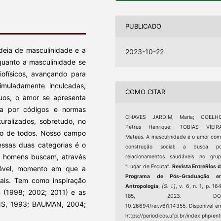
PUBLICADO
deia de masculinidade e a
2023-10-22
quanto a masculinidade se
ofísicos, avançando para
simuladamente inculcadas,
COMO CITAR
duos, o amor se apresenta
a por códigos e normas
CHAVES JARDIM, Maria; COELHO
uralizados, sobretudo, no
Petrus Henrique; TOBIAS VIEIRA
ino de todos. Nosso campo
Mateus. A masculinidade e o amor co
ssas duas categorias é o
construção social: a busca po
de homens buscam, através
relacionamentos saudáveis no gru
“Lugar de Escuta”.
Revista EntreRios 
dável, momento em que a
Programa de Pós-Graduação e
ais. Tem como inspiração
Antropologia
,
[S. l.]
, v. 6, n. 1, p. 16
eu (1998; 2002; 2011) e as
185, 2023. DOI
NS, 1993; BAUMAN, 2004;
10.26694/rer.v6i1.14355. Disponível e
https://periodicos.ufpi.br/index.php/ent