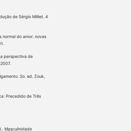
ução de Sérgio Milliet. 4
s normal do amor: novas
1.
a perspectiva de
 2007.
ulgamento. 2o. ed. Zouk,
ca: Precedido de Três
. Masculinidade