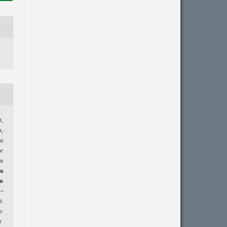
,
,
mo
r
po
do
m
4–
:
m:
r