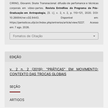
CIRINO, Giovanni. Skate Transnacional: difusão de perfomance e técnicas
corporais em vídeo-partes.
Revista EntreRios do Programa de Pós-
Graduação em Antropologia
,
[S. l.]
, v. 2, n. 2, p. 110–121, 2020. DOI:
10.26694/rer.v2i2.9443. Disponível em:
https://periodicos.ufpi.br/index.php/entrerios/article/view/5227. Acesso
em: 7 ago. 2026.
Fomatos de Citação
EDIÇÃO
v. 2 n. 2 (2019): "PRÁTICAS" EM MOVIMENTO:
CONTEXTO DAS TROCAS GLOBAIS
SEÇÃO
ARTIGOS