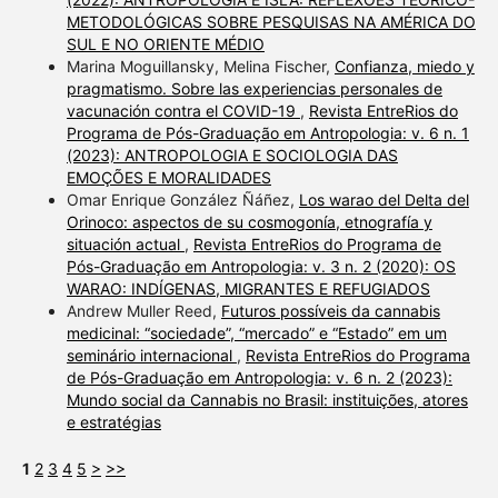
METODOLÓGICAS SOBRE PESQUISAS NA AMÉRICA DO
SUL E NO ORIENTE MÉDIO
Marina Moguillansky, Melina Fischer,
Confianza, miedo y
pragmatismo. Sobre las experiencias personales de
vacunación contra el COVID-19
,
Revista EntreRios do
Programa de Pós-Graduação em Antropologia: v. 6 n. 1
(2023): ANTROPOLOGIA E SOCIOLOGIA DAS
EMOÇÕES E MORALIDADES
Omar Enrique González Ñáñez,
Los warao del Delta del
Orinoco: aspectos de su cosmogonía, etnografía y
situación actual
,
Revista EntreRios do Programa de
Pós-Graduação em Antropologia: v. 3 n. 2 (2020): OS
WARAO: INDÍGENAS, MIGRANTES E REFUGIADOS
Andrew Muller Reed,
Futuros possíveis da cannabis
medicinal: “sociedade”, “mercado” e “Estado” em um
seminário internacional
,
Revista EntreRios do Programa
de Pós-Graduação em Antropologia: v. 6 n. 2 (2023):
Mundo social da Cannabis no Brasil: instituições, atores
e estratégias
1
2
3
4
5
>
>>