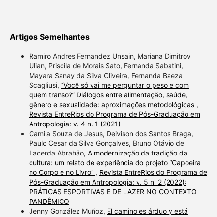
Artigos Semelhantes
Ramiro Andres Fernandez Unsain, Mariana Dimitrov
Ulian, Priscila de Morais Sato, Fernanda Sabatini,
Mayara Sanay da Silva Oliveira, Fernanda Baeza
Scagliusi,
“Você só vai me perguntar o peso e com
quem transo?” Diálogos entre alimentação, saúde,
gênero e sexualidade: aproximações metodológicas
,
Revista EntreRios do Programa de Pós-Graduação em
Antropologia: v. 4 n. 1 (2021)
Camila Souza de Jesus, Deivison dos Santos Braga,
Paulo Cesar da Silva Gonçalves, Bruno Otávio de
Lacerda Abrahão,
A modernização da tradição da
cultura: um relato de experiência do projeto “Capoeira
no Corpo e no Livro”
,
Revista EntreRios do Programa de
Pós-Graduação em Antropologia: v. 5 n. 2 (2022):
PRÁTICAS ESPORTIVAS E DE LAZER NO CONTEXTO
PANDÊMICO
Jenny González Muñoz,
El camino es árduo y está