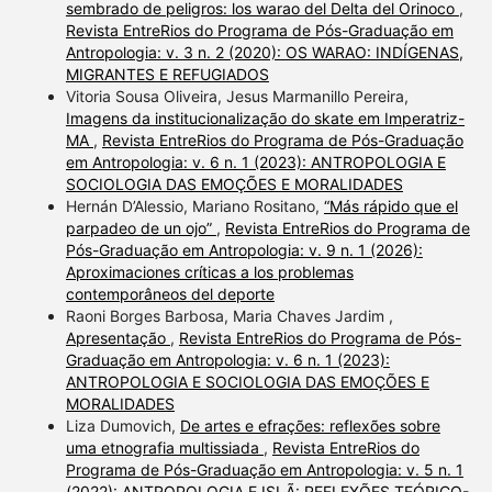
sembrado de peligros: los warao del Delta del Orinoco
,
Revista EntreRios do Programa de Pós-Graduação em
Antropologia: v. 3 n. 2 (2020): OS WARAO: INDÍGENAS,
MIGRANTES E REFUGIADOS
Vitoria Sousa Oliveira, Jesus Marmanillo Pereira,
Imagens da institucionalização do skate em Imperatriz-
MA
,
Revista EntreRios do Programa de Pós-Graduação
em Antropologia: v. 6 n. 1 (2023): ANTROPOLOGIA E
SOCIOLOGIA DAS EMOÇÕES E MORALIDADES
Hernán D’Alessio, Mariano Rositano,
“Más rápido que el
parpadeo de un ojo”
,
Revista EntreRios do Programa de
Pós-Graduação em Antropologia: v. 9 n. 1 (2026):
Aproximaciones críticas a los problemas
contemporâneos del deporte
Raoni Borges Barbosa, Maria Chaves Jardim ,
Apresentação
,
Revista EntreRios do Programa de Pós-
Graduação em Antropologia: v. 6 n. 1 (2023):
ANTROPOLOGIA E SOCIOLOGIA DAS EMOÇÕES E
MORALIDADES
Liza Dumovich,
De artes e efrações: reflexões sobre
uma etnografia multissiada
,
Revista EntreRios do
Programa de Pós-Graduação em Antropologia: v. 5 n. 1
(2022): ANTROPOLOGIA E ISLÃ: REFLEXÕES TEÓRICO-