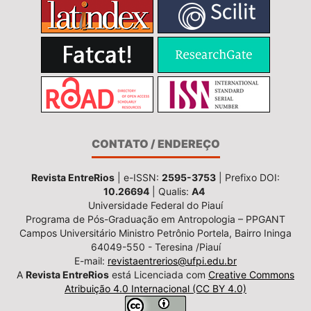
CONTATO / ENDEREÇO
Revista EntreRios
| e-ISSN:
2595-3753
| Prefixo DOI:
10.26694
| Qualis:
A4
Universidade Federal do Piauí
Programa de Pós-Graduação em Antropologia – PPGANT
Campos Universitário Ministro Petrônio Portela, Bairro Ininga
64049-550 - Teresina /Piauí
E-mail:
revistaentrerios@ufpi.edu.br
A
Revista EntreRios
está Licenciada com
Creative Commons
Atribuição 4.0 Internacional (CC BY 4.0)