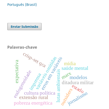
Português (Brasil)
Enviar Submissão
Palavras-chave
crisp-set qca
variáveis omitidas
erros em variáveis
expectativa
mídia
saúde mental
endogeneidade
lutas ambientais
marx
imprensa
modelos
ditadura militar
estado
outsiders
cultura política
jornalismo
extensão rural
pobreza energética