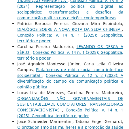
TRANSIÇÃO ENERGÉTICA
,
Conexão Política: v. 13 n. 2
(2024): Representação política do digital ao
sociopolítico: transformações e desafios da
comunicação política nas eleições contemporâneas
Patricia Barbosa Pereira, Giovana Mira Espindola,
DIALÓGOS SOBRE A NOVA ROTA DA SEDA CHINESA
,
Conexão Política: v. 14 n. 1 (2025): Geopolítica,
território e poder
Carolina Pereira Madureira,
LEVANDO OS DESCA A
SÉRIO
,
Conexão Política: v. 14 n. 1 (2025): Geopolítica,
território e poder
José Agnaldo Montesso Júnior, Carla Leila Oliveira
Campos,
Plataformas de mídia social como interface
socioestatal
,
Conexão Política: v. 12 n. 2 (2023): A
diversificação do campo de comunicação política e
opinião pública
Lucas Lira de Menezes, Carolina Pereira Madureira,
ORGANIZAÇÕES NÃO GOVERNAMENTAIS DE
SUSTENTABILIDADE COMO ATORES TRANSNACIONAIS
CONSERVACIONISTAS
,
Conexão Política: v. 14 n. 1
(2025): Geopolítica, território e poder
Joice Schneider Marmentini, Tatiana Engel Gerhardt,
O protagonismo das mulheres e a promoção da saúde