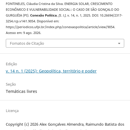
FONTINELES, Cláudia Cristina da Silva. ENERGIA SOLAR, CRESCIMENTO
ECONÔMICO E VULNERABILIDADE SOCIAL:: O CASO DE SÃO GONÇALO DO
GURGUÉIA (PI).
Conexão Política
,
[S. l.]
, v. 14, n. 1, 2025. DOI: 10.26694/2317-
3254.rcp.v14i1.9054. Disponível em:
https://periodicos.ufpi.br/index.php/conexaopolitica/article/view/9054.
Acesso em: 9 ago. 2026.
Fomatos de Citação
Edição
v. 14 n. 1 (2025): Geopolítica, território e poder
Seção
Temáticas livres
Licença
Copyright (c) 2026 Alex Gonçalves Almendra, Raimundo Batista dos