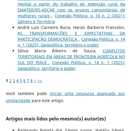
mental a partir do trabalho de extensão rural da
EMATER/RS-ASCAR com os grupos comunitários de
mulheres rurais
,
Conexão Política: v. 10 n. 2 (2021):
Gênero e Território
André Luis Carneiro Buna, Haron Barberio Francelin,
AS TRANSFORMAÇÕES E EXPECTATIVAS DA
PARTICIPAÇÃO DEMOCRÁTICA
,
Conexão Política: v. 14
n. 1 (2025): Geopolítica, território e poder
Sônia Maria Ribeiro de Souza,
CONFLITOS
TERRITORIAIS EM ÁREAS DE FRONTEIRA AGRÍCOLA NO
SUL DO PIAUÍ
,
Conexão Política: v. 14 n. 1 (2025):
Geopolítica, território e poder
1
2
3
4
5
6
7
8
>
>>
Você também pode
iniciar uma pesquisa avançada por
similaridade
para este artigo.
Artigos mais lidos pelo mesmo(s) autor(es)
Raimundo Batista dos Santos Junior, Natália Sátyro,