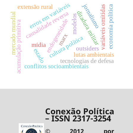
erros em variáveis
jornalismo
extensão rural
economia política
variáveis omitidas
ditadura militar
causalidade reversa
mercado mundial
modelos
endogeneidade
acumulação primitiva
marx
cultura política
mídia
outsiders
estado
lutas ambientais
tecnologias de defesa
conflitos socioambientais
Conexão Política
– ISSN 2317-3254
© 2012 por