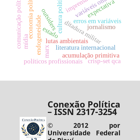
variáveis omitidas
economia política
comunicação política
cultura política
imprensa
expectativa
outsiders
endogeneidade
erros em variáveis
ditadura militar
jornalismo
estado
mídia
lutas ambientais
literatura internacional
marx
acumulação primitiva
crisp-set qca
políticos profissionais
Conexão Política
– ISSN 2317-3254
© 2012 por
Universidade Federal