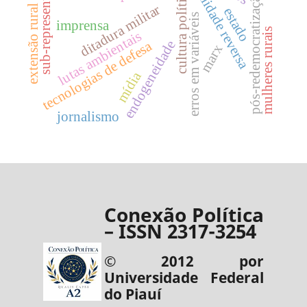
causalidade reversa
sub-representação
cultura política
pós-redemocratização
ditadura militar
extensão rural
estado
erros em variáveis
imprensa
mulheres rurais
lutas ambientais
endogeneidade
tecnologias de defesa
marx
mídia
jornalismo
Conexão Política
– ISSN 2317-3254
© 2012 por
Universidade Federal
do Piauí