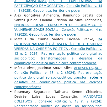
AS TRANSFORMAÇÕES E EXPECTATIVAS DA
PARTICIPAÇÃO DEMOCRÁTICA
,
Conexão Política: v. 14
n. 1 (2025): Geopolítica, território e poder
Alex Gonçalves Almendra, Raimundo Batista dos
Santos Junior, Cláudia Cristina da Silva Fontineles,
ENERGIA SOLAR, CRESCIMENTO ECONÔMICO E
VULNERABILIDADE SOCIAL:
,
Conexão Política: v. 14 n.
1 (2025): Geopolítica, território e poder
Mateus da Cunha Santos, Luciana Panke,
DA
PROFISSIONALIZAÇÃO À ASCENSÃO DE OUTSIDERS:
VEREDAS NA CARREIRA POLÍTICA
,
Conexão Política: v.
13 n. 2 (2024): Representação política do digital ao
sociopolítico: transformações e desafios da
comunicação política nas eleições contemporâneas
Mércia Alves, Joscimar Souza Silva,
APRESENTAÇÃO
,
Conexão Política: v. 13 n. 2 (2024): Representação
política do digital ao sociopolítico: transformações e
desafios da comunicação política nas eleições
contemporâneas
Rosemary Segurado, Tathiana Senne Chicarino,
Desirèe Luíse Lopes Conceição,
MANDATOS
COLETIVOS
,
Conexão Política: v. 13 n. 2 (2024):
Representação política do digital ao sociopolítico: