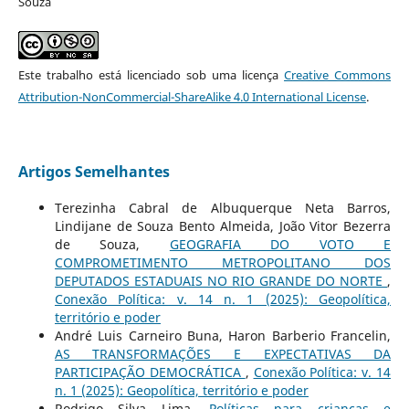
Souza
Este trabalho está licenciado sob uma licença
Creative Commons
Attribution-NonCommercial-ShareAlike 4.0 International License
.
Artigos Semelhantes
Terezinha Cabral de Albuquerque Neta Barros,
Lindijane de Souza Bento Almeida, João Vitor Bezerra
de Souza,
GEOGRAFIA DO VOTO E
COMPROMETIMENTO METROPOLITANO DOS
DEPUTADOS ESTADUAIS NO RIO GRANDE DO NORTE
,
Conexão Política: v. 14 n. 1 (2025): Geopolítica,
território e poder
André Luis Carneiro Buna, Haron Barberio Francelin,
AS TRANSFORMAÇÕES E EXPECTATIVAS DA
PARTICIPAÇÃO DEMOCRÁTICA
,
Conexão Política: v. 14
n. 1 (2025): Geopolítica, território e poder
Rodrigo Silva Lima,
Políticas para crianças e