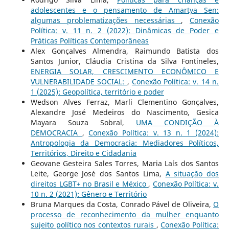
adolescentes e o pensamento de Amartya Sen:
algumas problematizações necessárias
,
Conexão
Política: v. 11 n. 2 (2022): Dinâmicas de Poder e
Práticas Políticas Contemporâneas
Alex Gonçalves Almendra, Raimundo Batista dos
Santos Junior, Cláudia Cristina da Silva Fontineles,
ENERGIA SOLAR, CRESCIMENTO ECONÔMICO E
VULNERABILIDADE SOCIAL:
,
Conexão Política: v. 14 n.
1 (2025): Geopolítica, território e poder
Wedson Alves Ferraz, Marli Clementino Gonçalves,
Alexandre José Medeiros do Nascimento, Gesica
Mayara Souza Sobral,
UMA CONDIÇÃO À
DEMOCRACIA
,
Conexão Política: v. 13 n. 1 (2024):
Antropologia da Democracia: Mediadores Políticos,
Territórios, Direito e Cidadania
Geovane Gesteira Sales Torres, Maria Laís dos Santos
Leite, George José dos Santos Lima,
A situação dos
direitos LGBT+ no Brasil e México
,
Conexão Política: v.
10 n. 2 (2021): Gênero e Território
Bruna Marques da Costa, Conrado Pável de Oliveira,
O
processo de reconhecimento da mulher enquanto
sujeito político nos contextos rurais
,
Conexão Política: