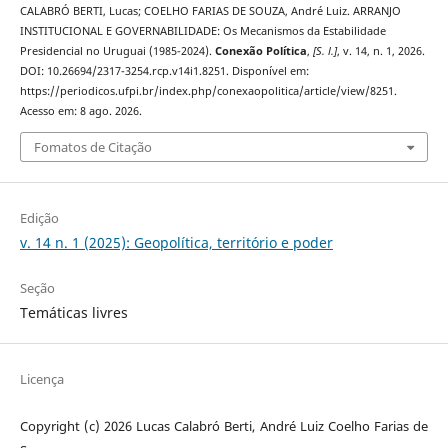
CALABRÓ BERTI, Lucas; COELHO FARIAS DE SOUZA, André Luiz. ARRANJO
INSTITUCIONAL E GOVERNABILIDADE: Os Mecanismos da Estabilidade
Presidencial no Uruguai (1985-2024).
Conexão Política
,
[S. l.]
, v. 14, n. 1, 2026.
DOI: 10.26694/2317-3254.rcp.v14i1.8251. Disponível em:
https://periodicos.ufpi.br/index.php/conexaopolitica/article/view/8251.
Acesso em: 8 ago. 2026.
Fomatos de Citação
Edição
v. 14 n. 1 (2025): Geopolítica, território e poder
Seção
Temáticas livres
Licença
Copyright (c) 2026 Lucas Calabró Berti, André Luiz Coelho Farias de