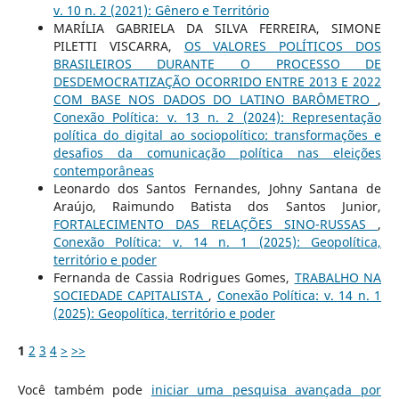
v. 10 n. 2 (2021): Gênero e Território
MARÍLIA GABRIELA DA SILVA FERREIRA, SIMONE
PILETTI VISCARRA,
OS VALORES POLÍTICOS DOS
BRASILEIROS DURANTE O PROCESSO DE
DESDEMOCRATIZAÇÃO OCORRIDO ENTRE 2013 E 2022
COM BASE NOS DADOS DO LATINO BARÔMETRO
,
Conexão Política: v. 13 n. 2 (2024): Representação
política do digital ao sociopolítico: transformações e
desafios da comunicação política nas eleições
contemporâneas
Leonardo dos Santos Fernandes, Johny Santana de
Araújo, Raimundo Batista dos Santos Junior,
FORTALECIMENTO DAS RELAÇÕES SINO-RUSSAS
,
Conexão Política: v. 14 n. 1 (2025): Geopolítica,
território e poder
Fernanda de Cassia Rodrigues Gomes,
TRABALHO NA
SOCIEDADE CAPITALISTA
,
Conexão Política: v. 14 n. 1
(2025): Geopolítica, território e poder
1
2
3
4
>
>>
Você também pode
iniciar uma pesquisa avançada por