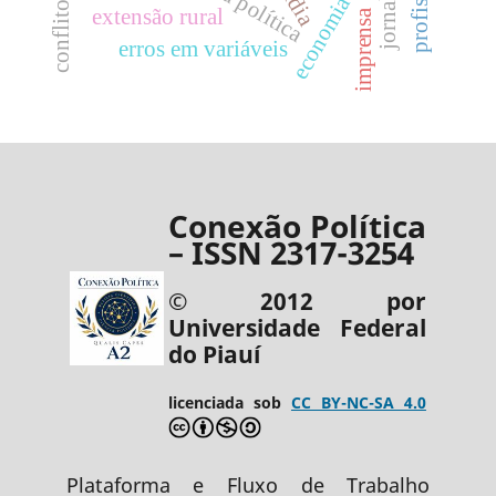
economia política
jornalismo
cultura política
mídia
extensão rural
imprensa
erros em variáveis
Conexão Política
– ISSN 2317-3254
© 2012 por
Universidade Federal
do Piauí
licenciada sob
CC BY-NC-SA 4.0
Plataforma e Fluxo de Trabalho