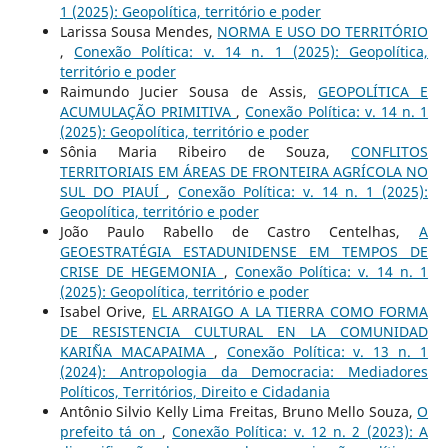
1 (2025): Geopolítica, território e poder
Larissa Sousa Mendes,
NORMA E USO DO TERRITÓRIO
,
Conexão Política: v. 14 n. 1 (2025): Geopolítica,
território e poder
Raimundo Jucier Sousa de Assis,
GEOPOLÍTICA E
ACUMULAÇÃO PRIMITIVA
,
Conexão Política: v. 14 n. 1
(2025): Geopolítica, território e poder
Sônia Maria Ribeiro de Souza,
CONFLITOS
TERRITORIAIS EM ÁREAS DE FRONTEIRA AGRÍCOLA NO
SUL DO PIAUÍ
,
Conexão Política: v. 14 n. 1 (2025):
Geopolítica, território e poder
João Paulo Rabello de Castro Centelhas,
A
GEOESTRATÉGIA ESTADUNIDENSE EM TEMPOS DE
CRISE DE HEGEMONIA
,
Conexão Política: v. 14 n. 1
(2025): Geopolítica, território e poder
Isabel Orive,
EL ARRAIGO A LA TIERRA COMO FORMA
DE RESISTENCIA CULTURAL EN LA COMUNIDAD
KARI`ÑA MACAPAIMA
,
Conexão Política: v. 13 n. 1
(2024): Antropologia da Democracia: Mediadores
Políticos, Territórios, Direito e Cidadania
Antônio Silvio Kelly Lima Freitas, Bruno Mello Souza,
O
prefeito tá on
,
Conexão Política: v. 12 n. 2 (2023): A