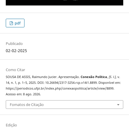
pdf
Publicado
02-02-2025
Como Citar
SOUSA DE ASSIS, Raimundo Jucier. Apresentação.
Conexão Política
,
[S. l.]
, v.
14, n. 1, p. 1–5, 2025. DOI: 10.26694/2317-3254.rcp.v14i1.8899. Disponível em:
https://periodicos.ufpi.br/index.php/conexaopolitica/article/view/8899.
Acesso em: 8 ago. 2026.
Fomatos de Citação
Edição