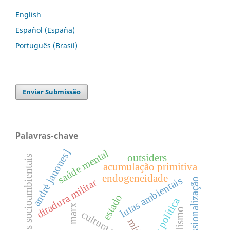
English
Español (España)
Português (Brasil)
Enviar Submissão
Palavras-chave
andré janones]
saúde mental
outsiders
conflitos socioambientais
acumulação primitiva
endogeneidade
lutas ambientais
profissionalização
ditadura militar
estado
marx