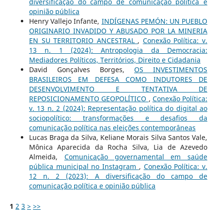
diversificação do campo de comunicação política e
opinião pública
Henry Vallejo Infante,
INDÍGENAS PEMÓN: UN PUEBLO
ORIGINARIO INVADIDO Y ABUSADO POR LA MINERIA
EN SU TERRITORIO ANCESTRAL
,
Conexão Política: v.
13 n. 1 (2024): Antropologia da Democracia:
Mediadores Políticos, Territórios, Direito e Cidadania
David Gonçalves Borges,
OS INVESTIMENTOS
BRASILEIROS EM DEFESA COMO INDUTORES DE
DESENVOLVIMENTO E TENTATIVA DE
REPOSICIONAMENTO GEOPOLÍTICO
,
Conexão Política:
v. 13 n. 2 (2024): Representação política do digital ao
sociopolítico: transformações e desafios da
comunicação política nas eleições contemporâneas
Lucas Braga da Silva, Keliane Morais Silva Santos Vale,
Mônica Aparecida da Rocha Silva, Lia de Azevedo
Almeida,
Comunicação governamental em saúde
pública municipal no Instagram
,
Conexão Política: v.
12 n. 2 (2023): A diversificação do campo de
comunicação política e opinião pública
1
2
3
>
>>