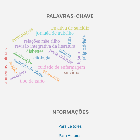
PALAVRAS-CHAVE
tentativa de suicídio
autoimagem
jornada de trabalho
religiosidade
rins
relações mãe-filho
revisão integrativa da literatura
atitude
prata coloidal
alimentos naturais
diabettes
atualização
fígado
etiologia
nutrição do idoso
reação
cuidado de enfermagem
economia
vestuário
suicídio
tipo de parto
INFORMAÇÕES
Para Leitores
Para Autores