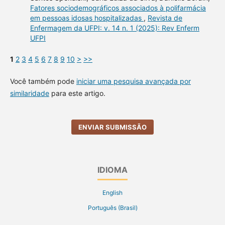
Fatores sociodemográficos associados à polifarmácia
em pessoas idosas hospitalizadas
,
Revista de
Enfermagem da UFPI: v. 14 n. 1 (2025): Rev Enferm
UFPI
1
2
3
4
5
6
7
8
9
10
>
>>
Você também pode
iniciar uma pesquisa avançada por
similaridade
para este artigo.
ENVIAR SUBMISSÃO
IDIOMA
English
Português (Brasil)