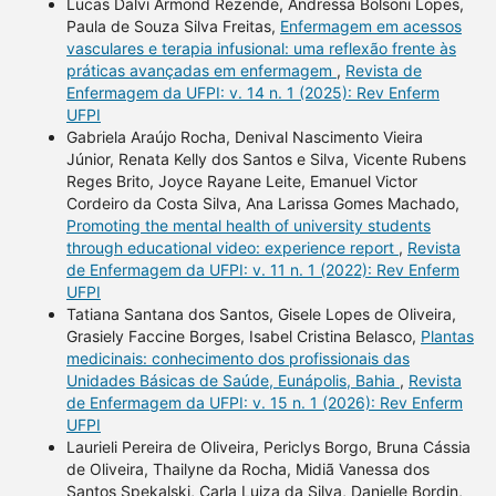
Lucas Dalvi Armond Rezende, Andressa Bolsoni Lopes,
Paula de Souza Silva Freitas,
Enfermagem em acessos
vasculares e terapia infusional: uma reflexão frente às
práticas avançadas em enfermagem
,
Revista de
Enfermagem da UFPI: v. 14 n. 1 (2025): Rev Enferm
UFPI
Gabriela Araújo Rocha, Denival Nascimento Vieira
Júnior, Renata Kelly dos Santos e Silva, Vicente Rubens
Reges Brito, Joyce Rayane Leite, Emanuel Victor
Cordeiro da Costa Silva, Ana Larissa Gomes Machado,
Promoting the mental health of university students
through educational video: experience report
,
Revista
de Enfermagem da UFPI: v. 11 n. 1 (2022): Rev Enferm
UFPI
Tatiana Santana dos Santos, Gisele Lopes de Oliveira,
Grasiely Faccine Borges, Isabel Cristina Belasco,
Plantas
medicinais: conhecimento dos profissionais das
Unidades Básicas de Saúde, Eunápolis, Bahia
,
Revista
de Enfermagem da UFPI: v. 15 n. 1 (2026): Rev Enferm
UFPI
Laurieli Pereira de Oliveira, Periclys Borgo, Bruna Cássia
de Oliveira, Thailyne da Rocha, Midiã Vanessa dos
Santos Spekalski, Carla Luiza da Silva, Danielle Bordin,