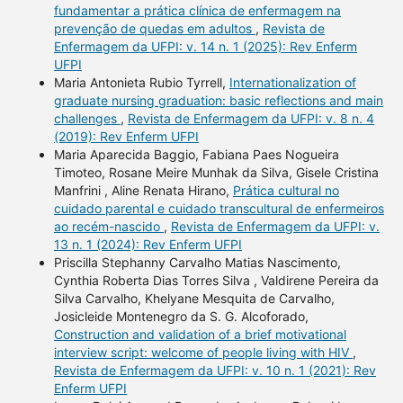
fundamentar a prática clínica de enfermagem na
prevenção de quedas em adultos
,
Revista de
Enfermagem da UFPI: v. 14 n. 1 (2025): Rev Enferm
UFPI
Maria Antonieta Rubio Tyrrell,
Internationalization of
graduate nursing graduation: basic reflections and main
challenges
,
Revista de Enfermagem da UFPI: v. 8 n. 4
(2019): Rev Enferm UFPI
Maria Aparecida Baggio, Fabiana Paes Nogueira
Timoteo, Rosane Meire Munhak da Silva, Gisele Cristina
Manfrini , Aline Renata Hirano,
Prática cultural no
cuidado parental e cuidado transcultural de enfermeiros
ao recém-nascido
,
Revista de Enfermagem da UFPI: v.
13 n. 1 (2024): Rev Enferm UFPI
Priscilla Stephanny Carvalho Matias Nascimento,
Cynthia Roberta Dias Torres Silva , Valdirene Pereira da
Silva Carvalho, Khelyane Mesquita de Carvalho,
Josicleide Montenegro da S. G. Alcoforado,
Construction and validation of a brief motivational
interview script: welcome of people living with HIV
,
Revista de Enfermagem da UFPI: v. 10 n. 1 (2021): Rev
Enferm UFPI