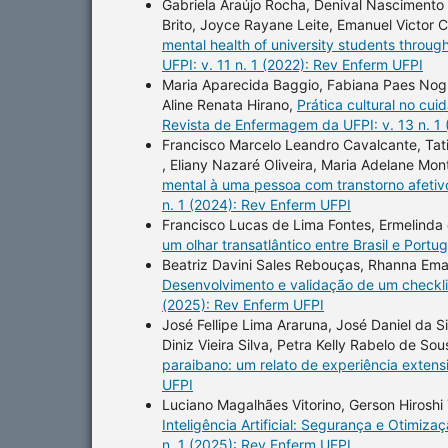
Gabriela Araújo Rocha, Denival Nascimento 
Brito, Joyce Rayane Leite, Emanuel Victor
mental health of university students throug
UFPI: v. 11 n. 1 (2022): Rev Enferm UFPI
Maria Aparecida Baggio, Fabiana Paes Nogue
Aline Renata Hirano,
Prática cultural no cu
Revista de Enfermagem da UFPI: v. 13 n. 1
Francisco Marcelo Leandro Cavalcante, Ta
, Eliany Nazaré Oliveira, Maria Adelane Mon
mental à uma pessoa com transtorno afetivo
n. 1 (2024): Rev Enferm UFPI
Francisco Lucas de Lima Fontes, Ermelinda
um olhar transatlântico entre Brasil e Portu
Beatriz Davini Sales Rebouças, Rhanna Eman
Desenvolvimento e validação de um checkli
(2025): Rev Enferm UFPI
José Fellipe Lima Araruna, José Daniel da Si
Diniz Vieira Silva, Petra Kelly Rabelo de S
paraibano: um relato de experiência extens
UFPI
Luciano Magalhães Vitorino, Gerson Hiroshi 
Inteligência Artificial: Segurança e Otimi
n. 1 (2025): Rev Enferm UFPI