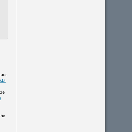
gues
sta
 de
s
nha