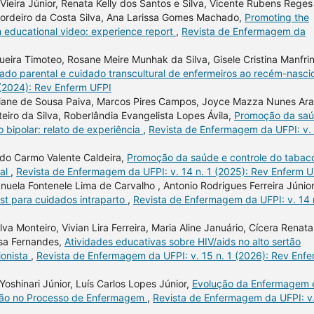
Vieira Júnior, Renata Kelly dos Santos e Silva, Vicente Rubens Reges
 Cordeiro da Costa Silva, Ana Larissa Gomes Machado,
Promoting the
h educational video: experience report
,
Revista de Enfermagem da
ira Timoteo, Rosane Meire Munhak da Silva, Gisele Cristina Manfrini
idado parental e cuidado transcultural de enfermeiros ao recém-nasc
 (2024): Rev Enferm UFPI
tiane de Sousa Paiva, Marcos Pires Campos, Joyce Mazza Nunes Ar
teiro da Silva, Roberlândia Evangelista Lopes Ávila,
Promoção da sa
 bipolar: relato de experiência
,
Revista de Enfermagem da UFPI: v.
 do Carmo Valente Caldeira,
Promoção da saúde e controle do tabac
gal
,
Revista de Enfermagem da UFPI: v. 14 n. 1 (2025): Rev Enferm U
uela Fontenele Lima de Carvalho , Antonio Rodrigues Ferreira Júnior
st para cuidados intraparto
,
Revista de Enfermagem da UFPI: v. 14 
lva Monteiro, Vivian Lira Ferreira, Maria Aline Januário, Cícera Renata
ousa Fernandes,
Atividades educativas sobre HIV/aids no alto sertão
ionista
,
Revista de Enfermagem da UFPI: v. 15 n. 1 (2026): Rev Enf
Yoshinari Júnior, Luís Carlos Lopes Júnior,
Evolução da Enfermagem 
zação no Processo de Enfermagem
,
Revista de Enfermagem da UFPI: v