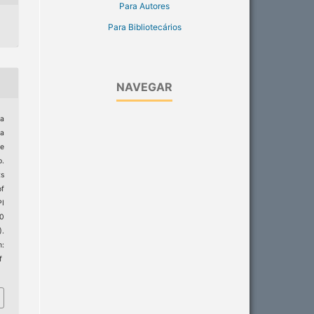
Para Autores
Para Bibliotecários
NAVEGAR
ja
da
de
o.
ts
of
I
20
).
:
f