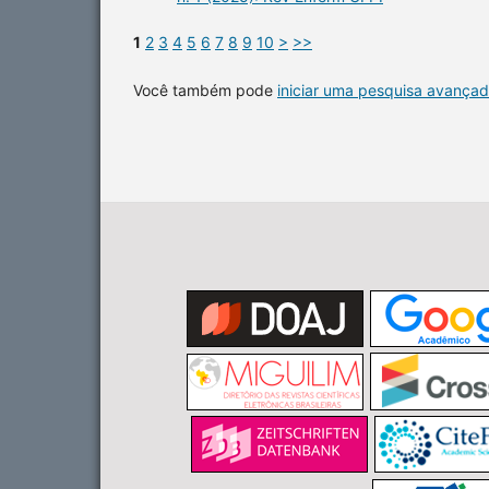
1
2
3
4
5
6
7
8
9
10
>
>>
Você também pode
iniciar uma pesquisa avançad