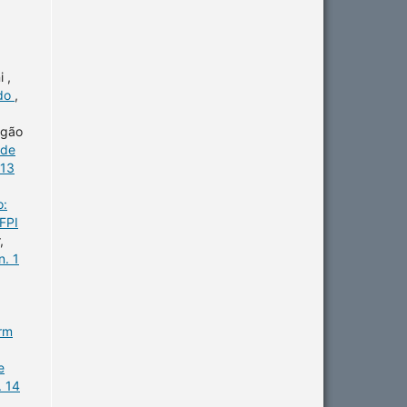
 ,
ido
,
agão
úde
 13
o:
FPI
,
n. 1
erm
e
. 14