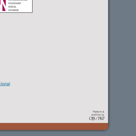
ional