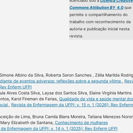
licenciado sob a
Licença Creative
Commons Attibution BY
4.0
que
permite o compartilhamento do
trabalho com reconhecimento da
autoria e publicação inicial nesta
revista.
n, Simone Albino da Silva, Roberta Seron Sanches , Zélia Marilda Rodri
 diante de eventos adversos: reflexões sobre a segunda vítima
,
Revi
 Rev Enferm UFPI
la Alves Costa Silva, Laysa dos Santos Silva, Elaine Virgínia Martins
ntos, Karol Fireman de Farias,
Qualidade de vida e saúde mental do
ocial
,
Revista de Enfermagem da UFPI: v. 15 n. 1 (2026): Rev Enferm
nceição de Lima, Bruna Camila Blans Moreira, Tatiana Menezes Noro
, Mary Elizabeth de Santana,
Conhecimento de mulheres
 de Enfermagem da UFPI: v. 14 n. 1 (2025): Rev Enferm UFPI