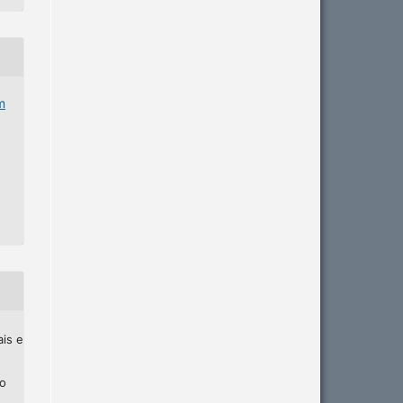
m
ais e
ho