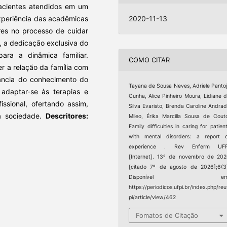
pacientes atendidos em um
xperiência das acadêmicas
2020-11-13
iares no processo de cuidar
, a dedicação exclusiva do
para a dinâmica familiar.
COMO CITAR
 a relação da família com
ância do conhecimento do
Tayana de Sousa Neves, Adriele Panto
 adaptar-se às terapias e
Cunha, Alice Pinheiro Moura, Lidiane 
issional, ofertando assim,
Silva Evaristo, Brenda Caroline Andra
a sociedade.
Descritores:
Mileo, Érika Marcilla Sousa de Cout
Family difficulties in caring for patien
with mental disorders: a report 
experience . Rev Enferm UFP
[Internet]. 13º de novembro de 20
[citado 7º de agosto de 2026];6(3
Disponível em
https://periodicos.ufpi.br/index.php/reu
pi/article/view/462
Fomatos de Citação