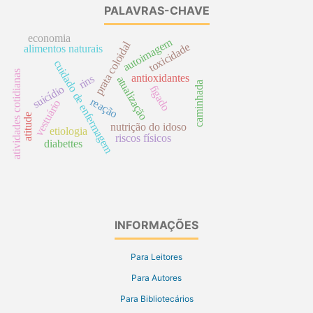
PALAVRAS-CHAVE
economia
autoimagem
prata coloidal
toxicidade
alimentos naturais
cuidado de enfermagem
atividades cotidianas
antioxidantes
rins
atualização
caminhada
suicídio
fígado
reação
vestuário
atitude
nutrição do idoso
etiologia
riscos físicos
diabettes
INFORMAÇÕES
Para Leitores
Para Autores
Para Bibliotecários