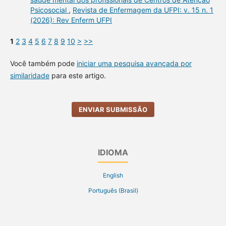
Psicosocial
,
Revista de Enfermagem da UFPI: v. 15 n. 1
(2026): Rev Enferm UFPI
1
2
3
4
5
6
7
8
9
10
>
>>
Você também pode
iniciar uma pesquisa avançada por
similaridade
para este artigo.
ENVIAR SUBMISSÃO
IDIOMA
English
Português (Brasil)