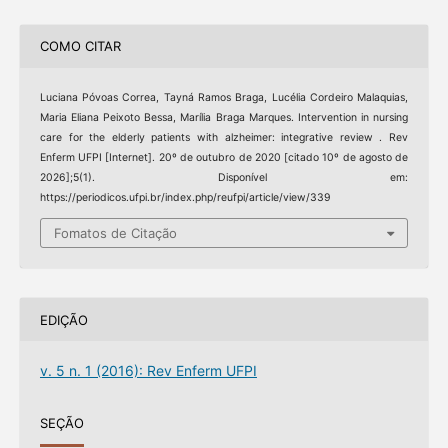
COMO CITAR
Luciana Póvoas Correa, Tayná Ramos Braga, Lucélia Cordeiro Malaquias,
Maria Eliana Peixoto Bessa, Marília Braga Marques. Intervention in nursing
care for the elderly patients with alzheimer: integrative review . Rev
Enferm UFPI [Internet]. 20º de outubro de 2020 [citado 10º de agosto de
2026];5(1). Disponível em:
https://periodicos.ufpi.br/index.php/reufpi/article/view/339
Fomatos de Citação
EDIÇÃO
v. 5 n. 1 (2016): Rev Enferm UFPI
SEÇÃO