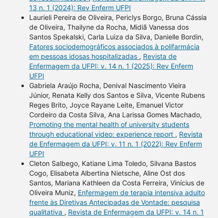
13 n. 1 (2024): Rev Enferm UFPI
Laurieli Pereira de Oliveira, Periclys Borgo, Bruna Cássia
de Oliveira, Thailyne da Rocha, Midiã Vanessa dos
Santos Spekalski, Carla Luiza da Silva, Danielle Bordin,
Fatores sociodemográficos associados à polifarmácia
em pessoas idosas hospitalizadas
,
Revista de
Enfermagem da UFPI: v. 14 n. 1 (2025): Rev Enferm
UFPI
Gabriela Araújo Rocha, Denival Nascimento Vieira
Júnior, Renata Kelly dos Santos e Silva, Vicente Rubens
Reges Brito, Joyce Rayane Leite, Emanuel Victor
Cordeiro da Costa Silva, Ana Larissa Gomes Machado,
Promoting the mental health of university students
through educational video: experience report
,
Revista
de Enfermagem da UFPI: v. 11 n. 1 (2022): Rev Enferm
UFPI
Cleton Salbego, Katiane Lima Toledo, Silvana Bastos
Cogo, Elisabeta Albertina Nietsche, Aline Ost dos
Santos, Mariana Kathleen da Costa Ferreira, Vinícius de
Oliveira Muniz,
Enfermagem de terapia intensiva adulto
frente às Diretivas Antecipadas de Vontade: pesquisa
qualitativa
,
Revista de Enfermagem da UFPI: v. 14 n. 1