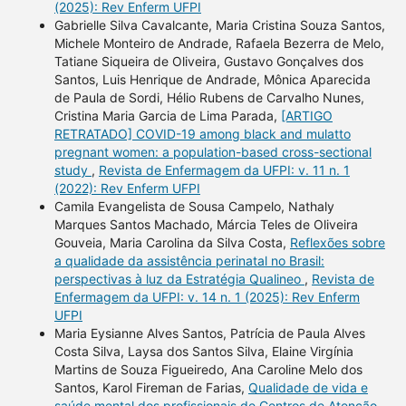
(2025): Rev Enferm UFPI
Gabrielle Silva Cavalcante, Maria Cristina Souza Santos,
Michele Monteiro de Andrade, Rafaela Bezerra de Melo,
Tatiane Siqueira de Oliveira, Gustavo Gonçalves dos
Santos, Luis Henrique de Andrade, Mônica Aparecida
de Paula de Sordi, Hélio Rubens de Carvalho Nunes,
Cristina Maria Garcia de Lima Parada,
[ARTIGO
RETRATADO] COVID-19 among black and mulatto
pregnant women: a population-based cross-sectional
study
,
Revista de Enfermagem da UFPI: v. 11 n. 1
(2022): Rev Enferm UFPI
Camila Evangelista de Sousa Campelo, Nathaly
Marques Santos Machado, Márcia Teles de Oliveira
Gouveia, Maria Carolina da Silva Costa,
Reflexões sobre
a qualidade da assistência perinatal no Brasil:
perspectivas à luz da Estratégia Qualineo
,
Revista de
Enfermagem da UFPI: v. 14 n. 1 (2025): Rev Enferm
UFPI
Maria Eysianne Alves Santos, Patrícia de Paula Alves
Costa Silva, Laysa dos Santos Silva, Elaine Virgínia
Martins de Souza Figueiredo, Ana Caroline Melo dos
Santos, Karol Fireman de Farias,
Qualidade de vida e
saúde mental dos profissionais de Centros de Atenção