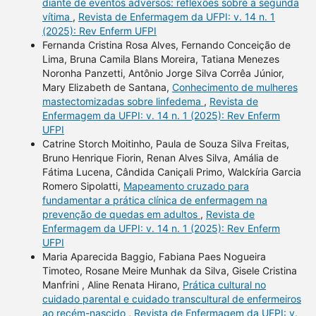
diante de eventos adversos: reflexões sobre a segunda
vítima
,
Revista de Enfermagem da UFPI: v. 14 n. 1
(2025): Rev Enferm UFPI
Fernanda Cristina Rosa Alves, Fernando Conceição de
Lima, Bruna Camila Blans Moreira, Tatiana Menezes
Noronha Panzetti, Antônio Jorge Silva Corrêa Júnior,
Mary Elizabeth de Santana,
Conhecimento de mulheres
mastectomizadas sobre linfedema
,
Revista de
Enfermagem da UFPI: v. 14 n. 1 (2025): Rev Enferm
UFPI
Catrine Storch Moitinho, Paula de Souza Silva Freitas,
Bruno Henrique Fiorin, Renan Alves Silva, Amália de
Fátima Lucena, Cândida Caniçali Primo, Walckíria Garcia
Romero Sipolatti,
Mapeamento cruzado para
fundamentar a prática clínica de enfermagem na
prevenção de quedas em adultos
,
Revista de
Enfermagem da UFPI: v. 14 n. 1 (2025): Rev Enferm
UFPI
Maria Aparecida Baggio, Fabiana Paes Nogueira
Timoteo, Rosane Meire Munhak da Silva, Gisele Cristina
Manfrini , Aline Renata Hirano,
Prática cultural no
cuidado parental e cuidado transcultural de enfermeiros
ao recém-nascido
,
Revista de Enfermagem da UFPI: v.