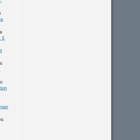
:
e
de
la
. 5
d
os
y
lo
tion
omen
ns