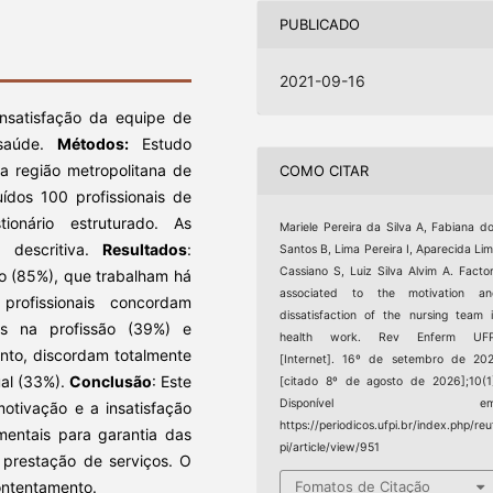
PUBLICADO
2021-09-16
insatisfação da equipe de
 saúde.
Mé
todos:
Estudo
da região metropolitana de
COMO CITAR
uídos 100 profissionais de
nário estruturado. As
Mariele Pereira da Silva A, Fabiana d
a descritiva.
Resultados
:
Santos B, Lima Pereira I, Aparecida Li
Cassiano S, Luiz Silva Alvim A. Facto
o (85%), que trabalham há
associated to the motivation an
rofissionais concordam
dissatisfaction of the nursing team 
os na profissão (39%) e
health work. Rev Enferm UFP
nto, discordam totalmente
[Internet]. 16º de setembro de 20
ual (33%).
Conclus
ão
: Este
[citado 8º de agosto de 2026];10(1
Disponível em
tivação e a insatisfação
https://periodicos.ufpi.br/index.php/reu
mentais para garantia das
pi/article/view/951
prestação de serviços. O
contentamento.
Fomatos de Citação