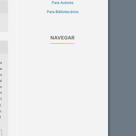
Para Autores
Para Bibliotecários
NAVEGAR
os
ma
rs
d
in
I
21
).
:
f