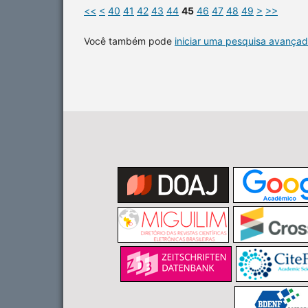
<<
<
40
41
42
43
44
45
46
47
48
49
>
>>
Você também pode
iniciar uma pesquisa avançad