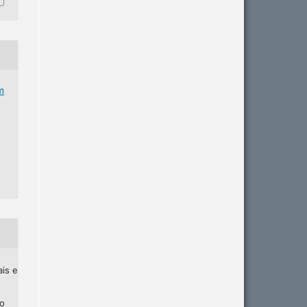
m
ais e
ho