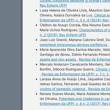
chronic conditions sensitive to primary care
Rev Enferm UFPI
Luisa Helena de Oliveira Lima, Maurício Sa
Oliveira, Naiara Durvalina da Luz,
Clinical 
Enfermagem da UFPI: v. 3 n. 4 (2014): Rev
Cleilton de Araujo Correia, Rita Neuma Dant
Maria Uchoa Rodrigues,
Characteristics of 
n. 2 (2016): Rev Enferm UFPI
Joao Luiz Grandi, Mariana Cabrera Grell, D
peripheral intravenous devices periféricos
,
Maria Aparecida Silva Santos Macedo, Valdé
Santiago de Abreu, Stênio Fernando Piment
assets and non-assets
,
Revista de Enferma
Marcelo Anderson Cavalcante Monteiro, Geic
Bonfim, Débora Rodrigues Guerra,
Chronic r
,
Revista de Enfermagem da UFPI: v. 7 n. 2
Larissa Alves de Araújo Lima, Jaqueline Cast
Veloso Santos, Fernando José Guedes da Sil
victims of domestic violence
,
Revista de En
Renata Soares Morais, Maria Adelane Montei
de Oliveira,
Potentials and challenges in c
Enfermagem da UFPI: v. 6 n. 2 (2017): Rev