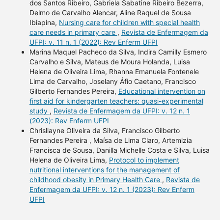
dos Santos Ribeiro, Gabriela Sabatine Ribeiro Bezerra,
Delmo de Carvalho Alencar, Aline Raquel de Sousa
Ibiapina,
Nursing care for children with special health
care needs in primary care
,
Revista de Enfermagem da
UFPI: v. 11 n. 1 (2022): Rev Enferm UFPI
Marina Maquel Pacheco da Silva, Indira Camilly Esmero
Carvalho e Silva, Mateus de Moura Holanda, Luisa
Helena de Oliveira Lima, Rhanna Emanuela Fontenele
Lima de Carvalho, Joselany Áfio Caetano, Francisco
Gilberto Fernandes Pereira,
Educational intervention on
first aid for kindergarten teachers: quasi-experimental
study
,
Revista de Enfermagem da UFPI: v. 12 n. 1
(2023): Rev Enferm UFPI
Chrisllayne Oliveira da Silva, Francisco Gilberto
Fernandes Pereira , Maísa de Lima Claro, Artemizia
Francisca de Sousa, Danilla Michelle Costa e Silva, Luisa
Helena de Oliveira Lima,
Protocol to implement
nutritional interventions for the management of
childhood obesity in Primary Health Care
,
Revista de
Enfermagem da UFPI: v. 12 n. 1 (2023): Rev Enferm
UFPI