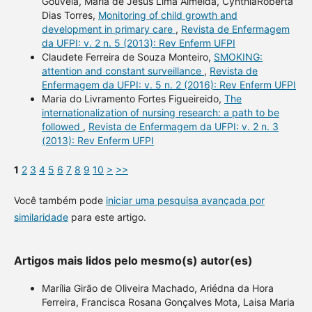
Gouveia, Maria de Jesus Lima Almeida, CynthiaRoberta
Dias Torres,
Monitoring of child growth and
development in primary care
,
Revista de Enfermagem
da UFPI: v. 2 n. 5 (2013): Rev Enferm UFPI
Claudete Ferreira de Souza Monteiro,
SMOKING:
attention and constant surveillance
,
Revista de
Enfermagem da UFPI: v. 5 n. 2 (2016): Rev Enferm UFPI
Maria do Livramento Fortes Figueireido,
The
internationalization of nursing research: a path to be
followed
,
Revista de Enfermagem da UFPI: v. 2 n. 3
(2013): Rev Enferm UFPI
1
2
3
4
5
6
7
8
9
10
>
>>
Você também pode
iniciar uma pesquisa avançada por
similaridade
para este artigo.
Artigos mais lidos pelo mesmo(s) autor(es)
Marília Girão de Oliveira Machado, Ariédna da Hora
Ferreira, Francisca Rosana Gonçalves Mota, Laisa Maria