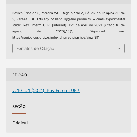
Batista Érica de S, Moreira WC, Rego AP de A, Sá MR de, Ibiapina AR de
S, Pereira FGF. Efficacy of hand hygiene products: A quasi-experimental
study. Rev Enferm UFPI [Internet]. 12º de abril de 2021 [citado 8º de
agosto de 2026];10(1). Disponível em:
https://periodicos.ufpi.br/index.php/reufpi/article/view/811
Fomatos de Citação
EDIÇÃO
v. 10 n. 1 (2021): Rev Enferm UFPI
SEÇÃO
Original