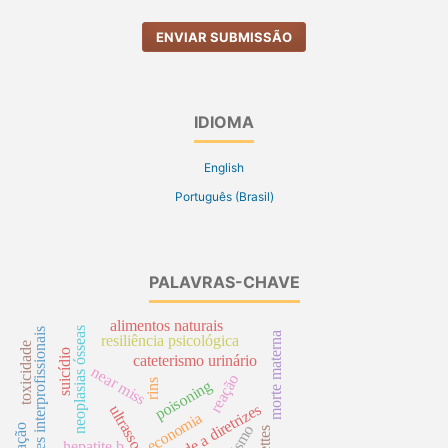
ENVIAR SUBMISSÃO
IDIOMA
English
Português (Brasil)
PALAVRAS-CHAVE
alimentos naturais
neoplasias ósseas
relações interprofissionais
morte materna
resiliência psicológica
toxicidade
suicídio
cateterismo urinário
near miss
reação
poisoning
rins
fidelidade a diretrizes
ultrassom
economia
racismo
hepatite b