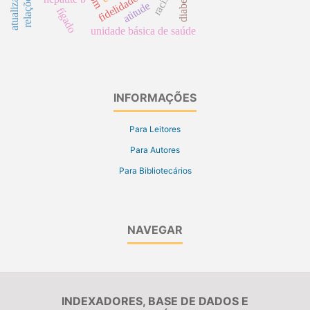
atualização
diabettes
atitude
fígado
unidade básica de saúde
INFORMAÇÕES
Para Leitores
Para Autores
Para Bibliotecários
NAVEGAR
INDEXADORES, BASE DE DADOS E