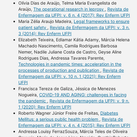
Olívia Dias de Araújo, Telma Maria Evangelista de
Araújo,
The operational research in leprosy
,
Revista de
Enfermagem da UFPI: v. 6 n. 4 (2017): Rev Enferm UFPI
Maria Zélia Araujo Madeira,
Legal frameworks to ensure
patient safety
,
Revista de Enfermagem da UFPI: v. 3 n.
3 (2014): Rev Enferm UFPI
Elizabeth Teixeira, Edlamar Kátia Adamy, Márcia Helena
Machado Nascimento, Camila Rodrigues Barbosa
Nemer, Nadile Juliane Costa de Castro, Geyse Aline
Rodrigues Dias, Andressa Tavares Parente,
Technologies in pandemic times: acceleration in the
processes of production and publication
,
Revista de
Enfermagem da UFPI: v. 10 n. 1 (2021): Rev Enferm
UFPI
Francisca Tereza de Galiza, Jéssica de Menezes
Nogueira,
COVID-19 AND AGING: challenges in facing
the pandemic
,
Revista de Enfermagem da UFPI: v. 9 n.
1 (2020): Rev Enferm UFPI
Roberto Wagner Júnior Freire de Freitas,
Diabetes
Mellitus: a serious public health problem
,
Revista de
Enfermagem da UFPI: v. 4 n. 4 (2015): Rev Enferm UFPI
Andressa Louisy FerrazSouza, Márcia Teles de Oliveira