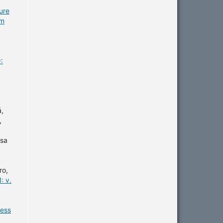
ure
em
:
á,
,
ssa
ro,
: v.
ness