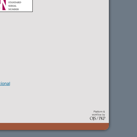
ional