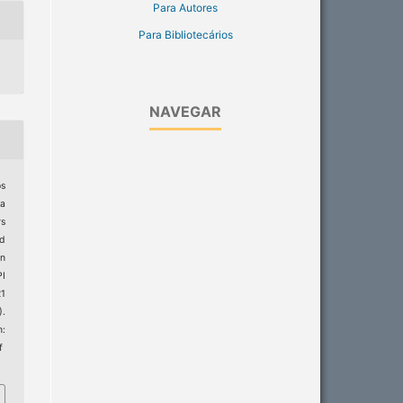
Para Autores
Para Bibliotecários
NAVEGAR
os
ma
rs
d
in
I
21
).
:
f