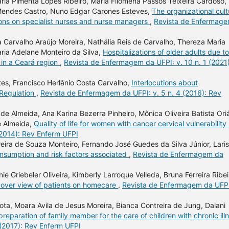
ria Pimenta Lopes Ribeiro, Maria Filomena Passos Teixeira Cardoso,
 Mendes Castro, Nuno Edgar Carones Esteves,
The organizational cult
ons on specialist nurses and nurse managers
,
Revista de Enfermag
Carvalho Araújo Moreira, Nathália Reis de Carvalho, Thereza Maria
ria Adelane Monteiro da Silva,
Hospitalizations of older adults due to
 in a Ceará region
,
Revista de Enfermagem da UFPI: v. 10 n. 1 (2021)
tes, Francisco Herlânio Costa Carvalho,
Interlocutions about
 Regulation
,
Revista de Enfermagem da UFPI: v. 5 n. 4 (2016): Rev
de Almeida, Ana Karina Bezerra Pinheiro, Mônica Oliveira Batista Ori
e Almeida,
Quality of life for women with cancer cervical vulnerability
(2014): Rev Enferm UFPI
reira de Souza Monteiro, Fernando José Guedes da Silva Júnior, Lari
sumption and risk factors associated
,
Revista de Enfermagem da
ie Griebeler Oliveira, Kimberly Larroque Velleda, Bruna Ferreira Ribei
: over view of patients on homecare
,
Revista de Enfermagem da UFPI
a, Moara Avila de Jesus Moreira, Bianca Contreira de Jung, Daiani
preparation of family member for the care of children with chronic ill
 (2017): Rev Enferm UFPI