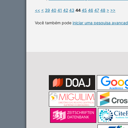
<<
<
39
40
41
42
43
44
45
46
47
48
>
>>
Você também pode
iniciar uma pesquisa avançad