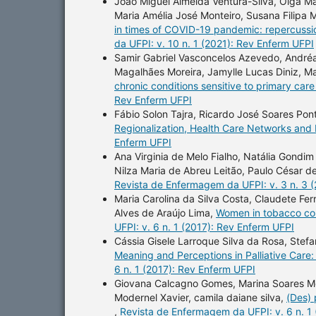
João Miguel Almeida Ventura-Silva, Olga Ma
Maria Amélia José Monteiro, Susana Filipa
in times of COVID-19 pandemic: repercussi
da UFPI: v. 10 n. 1 (2021): Rev Enferm UFPI
Samir Gabriel Vasconcelos Azevedo, Andréa 
Magalhães Moreira, Jamylle Lucas Diniz, Ma
chronic conditions sensitive to primary care
Rev Enferm UFPI
Fábio Solon Tajra, Ricardo José Soares Pon
Regionalization, Health Care Networks and
Enferm UFPI
Ana Virginia de Melo Fialho, Natália Gondim 
Nilza Maria de Abreu Leitão, Paulo César d
Revista de Enfermagem da UFPI: v. 3 n. 3 
Maria Carolina da Silva Costa, Claudete Fer
Alves de Araújo Lima,
Women in tobacco con
UFPI: v. 6 n. 1 (2017): Rev Enferm UFPI
Cássia Gisele Larroque Silva da Rosa, Stefan
Meaning and Perceptions in Palliative Care
6 n. 1 (2017): Rev Enferm UFPI
Giovana Calcagno Gomes, Marina Soares Mot
Modernel Xavier, camila daiane silva,
(Des) 
,
Revista de Enfermagem da UFPI: v. 6 n. 1