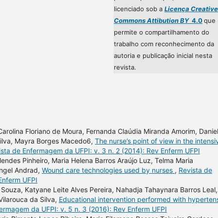
licenciado sob a
Licença Creative
Commons Attibution BY
4.0
que
permite o compartilhamento do
trabalho com reconhecimento da
autoria e publicação inicial nesta
revista.
arolina Floriano de Moura, Fernanda Claúdia Miranda Amorim, Danie
 Silva, Mayra Borges Macedo6,
The nurse’s point of view in the intensi
ista de Enfermagem da UFPI: v. 3 n. 2 (2014): Rev Enferm UFPI
 Mendes Pinheiro, Maria Helena Barros Araújo Luz, Telma Maria
angel Andrad,
Wound care technologies used by nurses
,
Revista de
 Enferm UFPI
 Souza, Katyane Leite Alves Pereira, Nahadja Tahaynara Barros Leal,
ilarouca da Silva,
Educational intervention performed with hyperten
fermagem da UFPI: v. 5 n. 3 (2016): Rev Enferm UFPI