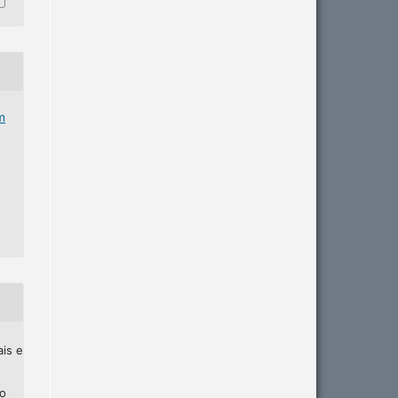
m
ais e
ho