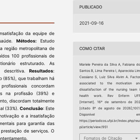
PUBLICADO
2021-09-16
insatisfação da equipe de
 saúde.
Mé
todos:
Estudo
da região metropolitana de
COMO CITAR
uídos 100 profissionais de
nário estruturado. As
Mariele Pereira da Silva A, Fabiana d
a descritiva.
Resultados
:
Santos B, Lima Pereira I, Aparecida Li
Cassiano S, Luiz Silva Alvim A. Facto
o (85%), que trabalham há
associated to the motivation an
rofissionais concordam
dissatisfaction of the nursing team 
os na profissão (39%) e
health work. Rev Enferm UFP
nto, discordam totalmente
[Internet]. 16º de setembro de 20
ual (33%).
Conclus
ão
: Este
[citado 8º de agosto de 2026];10(1
Disponível em
tivação e a insatisfação
https://periodicos.ufpi.br/index.php/reu
mentais para garantia das
pi/article/view/951
prestação de serviços. O
contentamento.
Fomatos de Citação