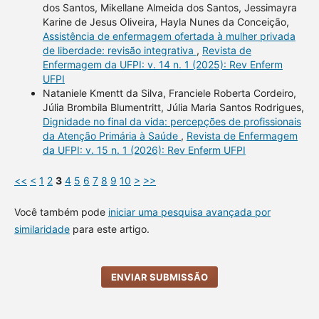
dos Santos, Mikellane Almeida dos Santos, Jessimayra
Karine de Jesus Oliveira, Hayla Nunes da Conceição,
Assistência de enfermagem ofertada à mulher privada
de liberdade: revisão integrativa
,
Revista de
Enfermagem da UFPI: v. 14 n. 1 (2025): Rev Enferm
UFPI
Nataniele Kmentt da Silva, Franciele Roberta Cordeiro,
Júlia Brombila Blumentritt, Júlia Maria Santos Rodrigues,
Dignidade no final da vida: percepções de profissionais
da Atenção Primária à Saúde
,
Revista de Enfermagem
da UFPI: v. 15 n. 1 (2026): Rev Enferm UFPI
<<
<
1
2
3
4
5
6
7
8
9
10
>
>>
Você também pode
iniciar uma pesquisa avançada por
similaridade
para este artigo.
ENVIAR SUBMISSÃO