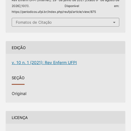
Rev Enferm UFPI [Internet]. 29º de junho de 2021 [citado 9º de agosto de
2026];10(1). Disponível em:
https://periodicos.ufpi.br/index.php/reufpi/article/view/875
Fomatos de Citação
EDIÇÃO
v. 10 n. 1 (2021): Rev Enferm UFPI
SEÇÃO
Original
LICENÇA