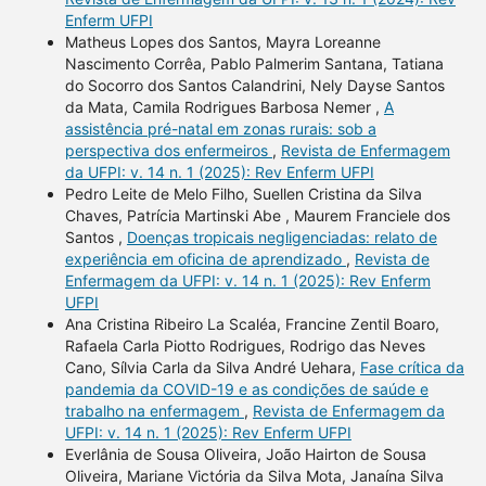
Enferm UFPI
Matheus Lopes dos Santos, Mayra Loreanne
Nascimento Corrêa, Pablo Palmerim Santana, Tatiana
do Socorro dos Santos Calandrini, Nely Dayse Santos
da Mata, Camila Rodrigues Barbosa Nemer ,
A
assistência pré-natal em zonas rurais: sob a
perspectiva dos enfermeiros
,
Revista de Enfermagem
da UFPI: v. 14 n. 1 (2025): Rev Enferm UFPI
Pedro Leite de Melo Filho, Suellen Cristina da Silva
Chaves, Patrícia Martinski Abe , Maurem Franciele dos
Santos ,
Doenças tropicais negligenciadas: relato de
experiência em oficina de aprendizado
,
Revista de
Enfermagem da UFPI: v. 14 n. 1 (2025): Rev Enferm
UFPI
Ana Cristina Ribeiro La Scaléa, Francine Zentil Boaro,
Rafaela Carla Piotto Rodrigues, Rodrigo das Neves
Cano, Sílvia Carla da Silva André Uehara,
Fase crítica da
pandemia da COVID-19 e as condições de saúde e
trabalho na enfermagem
,
Revista de Enfermagem da
UFPI: v. 14 n. 1 (2025): Rev Enferm UFPI
Everlânia de Sousa Oliveira, João Hairton de Sousa
Oliveira, Mariane Victória da Silva Mota, Janaína Silva