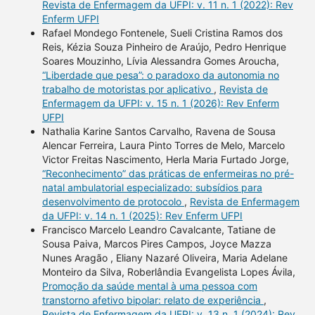
Revista de Enfermagem da UFPI: v. 11 n. 1 (2022): Rev
Enferm UFPI
Rafael Mondego Fontenele, Sueli Cristina Ramos dos
Reis, Kézia Souza Pinheiro de Araújo, Pedro Henrique
Soares Mouzinho, Lívia Alessandra Gomes Aroucha,
“Liberdade que pesa”: o paradoxo da autonomia no
trabalho de motoristas por aplicativo
,
Revista de
Enfermagem da UFPI: v. 15 n. 1 (2026): Rev Enferm
UFPI
Nathalia Karine Santos Carvalho, Ravena de Sousa
Alencar Ferreira, Laura Pinto Torres de Melo, Marcelo
Victor Freitas Nascimento, Herla Maria Furtado Jorge,
“Reconhecimento” das práticas de enfermeiras no pré-
natal ambulatorial especializado: subsídios para
desenvolvimento de protocolo
,
Revista de Enfermagem
da UFPI: v. 14 n. 1 (2025): Rev Enferm UFPI
Francisco Marcelo Leandro Cavalcante, Tatiane de
Sousa Paiva, Marcos Pires Campos, Joyce Mazza
Nunes Aragão , Eliany Nazaré Oliveira, Maria Adelane
Monteiro da Silva, Roberlândia Evangelista Lopes Ávila,
Promoção da saúde mental à uma pessoa com
transtorno afetivo bipolar: relato de experiência
,
Revista de Enfermagem da UFPI: v. 13 n. 1 (2024): Rev