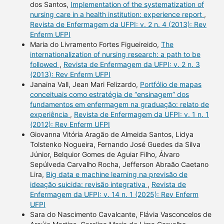
dos Santos,
Implementation of the systematization of
nursing care in a health institution: experience report
,
Revista de Enfermagem da UFPI: v. 2 n. 4 (2013): Rev
Enferm UFPI
Maria do Livramento Fortes Figueireido,
The
internationalization of nursing research: a path to be
followed
,
Revista de Enfermagem da UFPI: v. 2 n. 3
(2013): Rev Enferm UFPI
Janaina Vall, Jean Mari Felizardo,
Portfólio de mapas
conceituais como estratégia de “ensinagem” dos
fundamentos em enfermagem na graduação: relato de
experiência
,
Revista de Enfermagem da UFPI: v. 1 n. 1
(2012): Rev Enferm UFPI
Giovanna Vitória Aragão de Almeida Santos, Lidya
Tolstenko Nogueira, Fernando José Guedes da Silva
Júnior, Belquior Gomes de Aguiar Filho, Álvaro
Sepúlveda Carvalho Rocha, Jefferson Abraão Caetano
Lira,
Big data e machine learning na previsão de
ideação suicida: revisão integrativa
,
Revista de
Enfermagem da UFPI: v. 14 n. 1 (2025): Rev Enferm
UFPI
Sara do Nascimento Cavalcante, Flávia Vasconcelos de