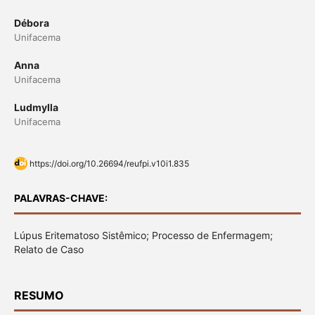
Débora
Unifacema
Anna
Unifacema
Ludmylla
Unifacema
https://doi.org/10.26694/reufpi.v10i1.835
PALAVRAS-CHAVE:
Lúpus Eritematoso Sistêmico; Processo de Enfermagem;
Relato de Caso
RESUMO