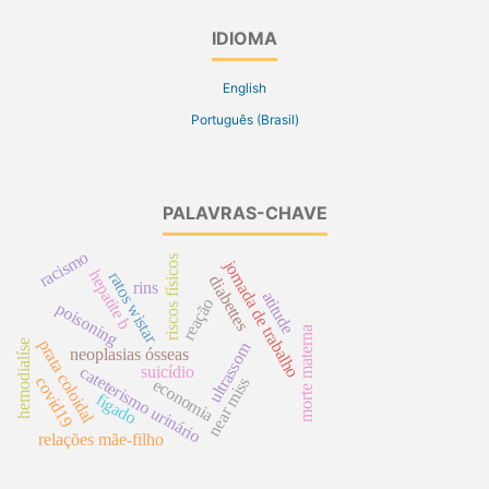
IDIOMA
English
Português (Brasil)
PALAVRAS-CHAVE
racismo
riscos físicos
jornada de trabalho
hepatite b
ratos wistar
diabettes
rins
atitude
reação
poisoning
morte materna
prata coloidal
hemodialíse
ultrassom
neoplasias ósseas
cateterismo urinário
suicídio
covid19
near miss
economia
fígado
relações mãe-filho