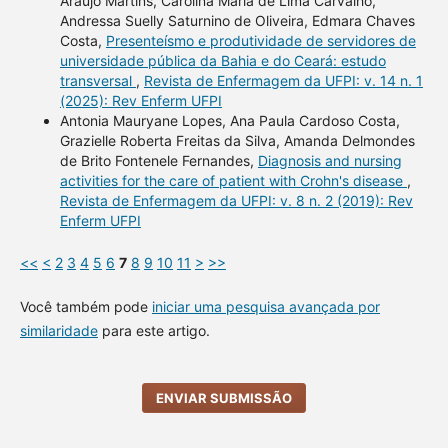
Araújo Martins, Carolina Maria de Lima Carvalho,
Andressa Suelly Saturnino de Oliveira, Edmara Chaves
Costa,
Presenteísmo e produtividade de servidores de
universidade pública da Bahia e do Ceará: estudo
transversal
,
Revista de Enfermagem da UFPI: v. 14 n. 1
(2025): Rev Enferm UFPI
Antonia Mauryane Lopes, Ana Paula Cardoso Costa,
Grazielle Roberta Freitas da Silva, Amanda Delmondes
de Brito Fontenele Fernandes,
Diagnosis and nursing
activities for the care of patient with Crohn's disease
,
Revista de Enfermagem da UFPI: v. 8 n. 2 (2019): Rev
Enferm UFPI
<<
<
2
3
4
5
6
7
8
9
10
11
>
>>
Você também pode
iniciar uma pesquisa avançada por
similaridade
para este artigo.
ENVIAR SUBMISSÃO