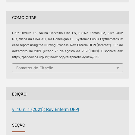
COMO CITAR
Cruz Oliveira LK, Sousa Carvalho Filha FS, E Silva Lemos LM, Silva Cruz
DD, Viana da Silva AC, Da Conceição LL. Systemic Lupus Erythematosus:
case report using the Nursing Process. Rev Enferm UFPI [Internet]. 10º de
dezembro de 2021 [citado 7º de agosto de 2026];10(1). Disponível em:
https://periodicos.ufpi.br/index.php/reufpi/article/view/835
Fomatos de Citação
EDIÇÃO
v. 10 n. 1 (2021): Rev Enferm UFPI
SEÇÃO