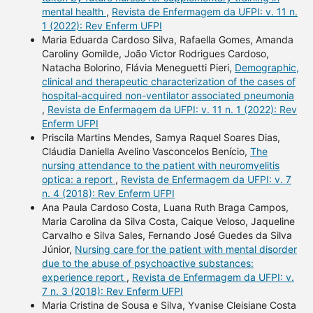
mental health
,
Revista de Enfermagem da UFPI: v. 11 n.
1 (2022): Rev Enferm UFPI
Maria Eduarda Cardoso Silva, Rafaella Gomes, Amanda
Caroliny Gomilde, João Victor Rodrigues Cardoso,
Natacha Bolorino, Flávia Meneguetti Pieri,
Demographic,
clinical and therapeutic characterization of the cases of
hospital-acquired non-ventilator associated pneumonia
,
Revista de Enfermagem da UFPI: v. 11 n. 1 (2022): Rev
Enferm UFPI
Priscila Martins Mendes, Samya Raquel Soares Dias,
Cláudia Daniella Avelino Vasconcelos Benício,
The
nursing attendance to the patient with neuromyelitis
optica: a report
,
Revista de Enfermagem da UFPI: v. 7
n. 4 (2018): Rev Enferm UFPI
Ana Paula Cardoso Costa, Luana Ruth Braga Campos,
Maria Carolina da Silva Costa, Caique Veloso, Jaqueline
Carvalho e Silva Sales, Fernando José Guedes da Silva
Júnior,
Nursing care for the patient with mental disorder
due to the abuse of psychoactive substances:
experience report
,
Revista de Enfermagem da UFPI: v.
7 n. 3 (2018): Rev Enferm UFPI
Maria Cristina de Sousa e Silva, Yvanise Cleisiane Costa