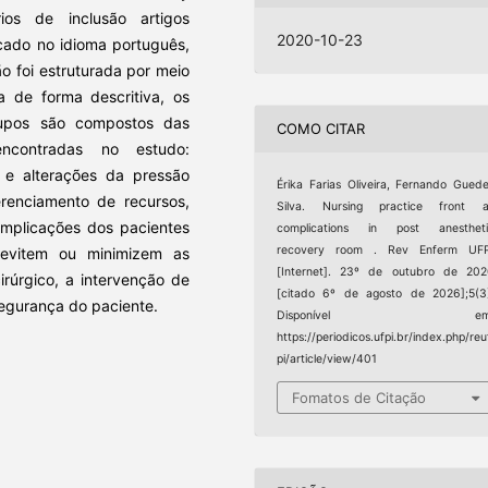
ios de inclusão artigos
2020-10-23
icado no idioma português,
o foi estruturada por meio
a de forma descritiva, os
upos são compostos das
COMO CITAR
encontradas no estudo:
s e alterações da pressão
Érika Farias Oliveira, Fernando Gued
renciamento de recursos,
Silva. Nursing practice front a
complicações dos pacientes
complications in post anestheti
recovery room . Rev Enferm UFP
evitem ou minimizem as
[Internet]. 23º de outubro de 20
rúrgico, a intervenção de
[citado 6º de agosto de 2026];5(3
egurança do paciente.
Disponível em
https://periodicos.ufpi.br/index.php/reu
pi/article/view/401
Fomatos de Citação