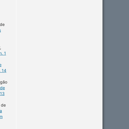
 de
s
,
n. 1
e
. 14
agão
úde
 13
 de
a
em