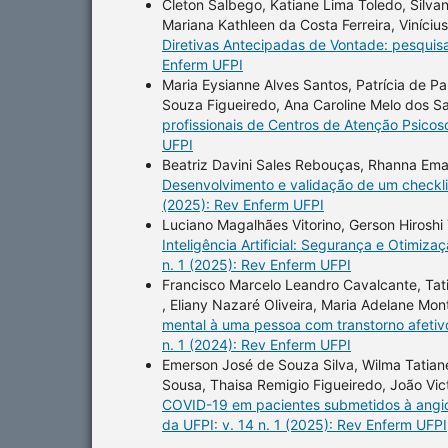
Cleton Salbego, Katiane Lima Toledo, Silvan
Mariana Kathleen da Costa Ferreira, Viníciu
Diretivas Antecipadas de Vontade: pesquisa
Enferm UFPI
Maria Eysianne Alves Santos, Patrícia de Pau
Souza Figueiredo, Ana Caroline Melo dos Sa
profissionais de Centros de Atenção Psicos
UFPI
Beatriz Davini Sales Rebouças, Rhanna Eman
Desenvolvimento e validação de um checkli
(2025): Rev Enferm UFPI
Luciano Magalhães Vitorino, Gerson Hiroshi 
Inteligência Artificial: Segurança e Otimi
n. 1 (2025): Rev Enferm UFPI
Francisco Marcelo Leandro Cavalcante, Ta
, Eliany Nazaré Oliveira, Maria Adelane Mon
mental à uma pessoa com transtorno afetivo
n. 1 (2024): Rev Enferm UFPI
Emerson José de Souza Silva, Wilma Tatian
Sousa, Thaisa Remigio Figueiredo, João Vict
COVID-19 em pacientes submetidos à angio
da UFPI: v. 14 n. 1 (2025): Rev Enferm UFPI