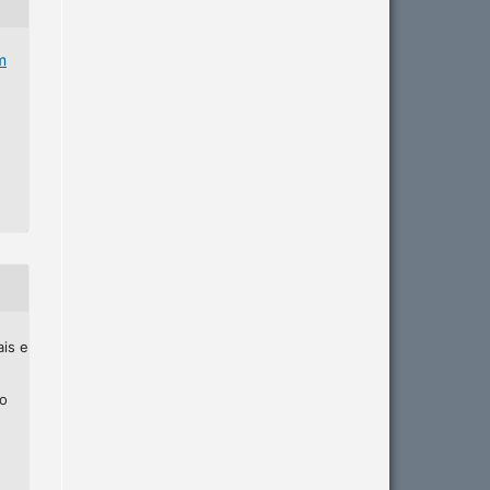
m
ais e
ho