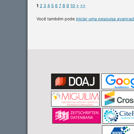
1
2
3
4
5
6
7
8
9
10
>
>>
Você também pode
iniciar uma pesquisa avançad