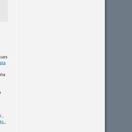
gues
sta
nha
a
 ,
ido
,