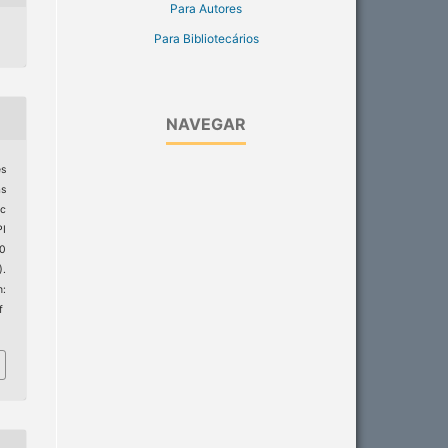
Para Autores
Para Bibliotecários
NAVEGAR
es
s
c
I
20
).
:
f