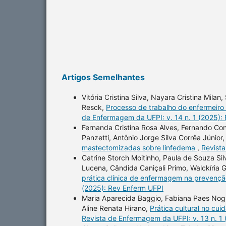
Artigos Semelhantes
Vitória Cristina Silva, Nayara Cristina Mila
Resck,
Processo de trabalho do enfermeiro
de Enfermagem da UFPI: v. 14 n. 1 (2025):
Fernanda Cristina Rosa Alves, Fernando Co
Panzetti, Antônio Jorge Silva Corrêa Júnior
mastectomizadas sobre linfedema
,
Revista
Catrine Storch Moitinho, Paula de Souza Sil
Lucena, Cândida Caniçali Primo, Walckíria G
prática clínica de enfermagem na prevenç
(2025): Rev Enferm UFPI
Maria Aparecida Baggio, Fabiana Paes Nogue
Aline Renata Hirano,
Prática cultural no cu
Revista de Enfermagem da UFPI: v. 13 n. 1