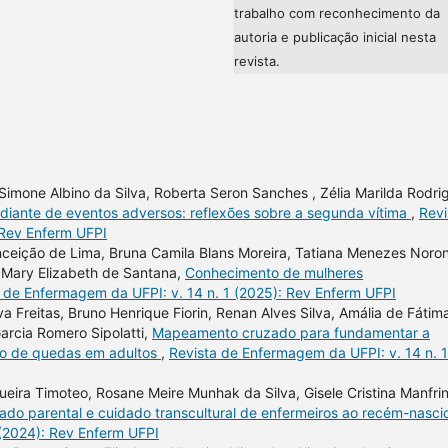
trabalho com reconhecimento da
autoria e publicação inicial nesta
revista.
n, Simone Albino da Silva, Roberta Seron Sanches , Zélia Marilda Rodri
 diante de eventos adversos: reflexões sobre a segunda vítima
,
Revi
 Rev Enferm UFPI
nceição de Lima, Bruna Camila Blans Moreira, Tatiana Menezes Noro
, Mary Elizabeth de Santana,
Conhecimento de mulheres
 de Enfermagem da UFPI: v. 14 n. 1 (2025): Rev Enferm UFPI
va Freitas, Bruno Henrique Fiorin, Renan Alves Silva, Amália de Fátim
arcia Romero Sipolatti,
Mapeamento cruzado para fundamentar a
ão de quedas em adultos
,
Revista de Enfermagem da UFPI: v. 14 n. 1
ira Timoteo, Rosane Meire Munhak da Silva, Gisele Cristina Manfrini
idado parental e cuidado transcultural de enfermeiros ao recém-nasc
 (2024): Rev Enferm UFPI