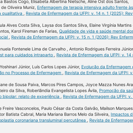
a Bastos Cogo, Elisabeta Albertina Nietsche, Aline Ost dos Santos,
s de Oliveira Muniz,
Enfermagem de terapia intensiva adulto frente às
 qualitativa
,
Revista de Enfermagem da UFPI: v. 14 n. 1 (2025): Rev
la Alves Costa Silva, Laysa dos Santos Silva, Elaine Virgínia Martins
ntos, Karol Fireman de Farias,
Qualidade de vida e saúde mental do
ocial
,
Revista de Enfermagem da UFPI: v. 15 n. 1 (2026): Rev Enferm
uela Fontenele Lima de Carvalho , Antonio Rodrigues Ferreira Júnior
st para cuidados intraparto
,
Revista de Enfermagem da UFPI: v. 14 
Yoshinari Júnior, Luís Carlos Lopes Júnior,
Evolução da Enfermagem 
zação no Processo de Enfermagem
,
Revista de Enfermagem da UFPI: v
tiane de Sousa Paiva, Marcos Pires Campos, Joyce Mazza Nunes Ar
teiro da Silva, Roberlândia Evangelista Lopes Ávila,
Promoção da sa
 bipolar: relato de experiência
,
Revista de Enfermagem da UFPI: v.
e Freire Vasconcelos, Paulo César da Costa Galvão, Mailson Marques
or Batista Cabral, Maria Mariana Barros Melo da Silveira,
Impactos d
plastia coronariana transluminal percutânea
,
Revista de Enfermag