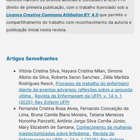
direito de primeira publicação, com o trabalho licenciado sob a
Licença Creative Commons Attibution BY
4.0
que permite o
compartilhamento do trabalho com reconhecimento da autoria e
publicação inicial nesta revista.
Artigos Semelhantes
Vitória Cristina Silva, Nayara Cristina Milan, Simone
Albino da Silva, Roberta Seron Sanches , Zélia Marilda
Rodrigues Resck,
Processo de trabalho do enfermeiro
diante de eventos adversos: reflexões sobre a segunda
vítima
,
Revista de Enfermagem da UFPI: v. 14 n. 1
(2025): Rev Enferm UFPI
Fernanda Cristina Rosa Alves, Fernando Conceição de
Lima, Bruna Camila Blans Moreira, Tatiana Menezes
Noronha Panzetti, Antônio Jorge Silva Corrêa Júnior,
Mary Elizabeth de Santana,
Conhecimento de mulheres
mastectomizadas sobre linfedema
,
Revista de
Enfermagem da UFPI: v. 14 n. 1 (2025): Rev Enferm