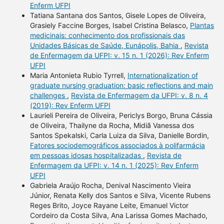
Enferm UFPI
Tatiana Santana dos Santos, Gisele Lopes de Oliveira,
Grasiely Faccine Borges, Isabel Cristina Belasco,
Plantas
medicinais: conhecimento dos profissionais das
Unidades Básicas de Saúde, Eunápolis, Bahia
,
Revista
de Enfermagem da UFPI: v. 15 n. 1 (2026): Rev Enferm
UFPI
Maria Antonieta Rubio Tyrrell,
Internationalization of
graduate nursing graduation: basic reflections and main
challenges
,
Revista de Enfermagem da UFPI: v. 8 n. 4
(2019): Rev Enferm UFPI
Laurieli Pereira de Oliveira, Periclys Borgo, Bruna Cássia
de Oliveira, Thailyne da Rocha, Midiã Vanessa dos
Santos Spekalski, Carla Luiza da Silva, Danielle Bordin,
Fatores sociodemográficos associados à polifarmácia
em pessoas idosas hospitalizadas
,
Revista de
Enfermagem da UFPI: v. 14 n. 1 (2025): Rev Enferm
UFPI
Gabriela Araújo Rocha, Denival Nascimento Vieira
Júnior, Renata Kelly dos Santos e Silva, Vicente Rubens
Reges Brito, Joyce Rayane Leite, Emanuel Victor
Cordeiro da Costa Silva, Ana Larissa Gomes Machado,