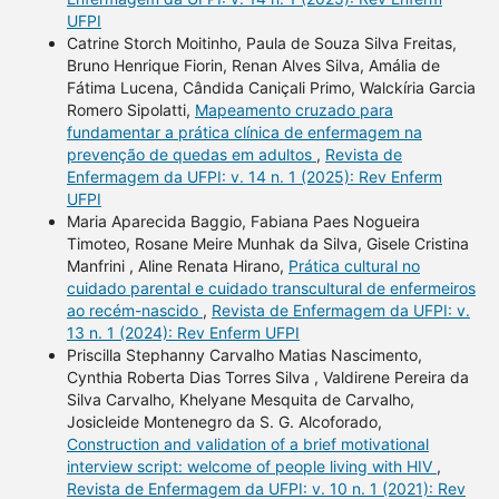
UFPI
Catrine Storch Moitinho, Paula de Souza Silva Freitas,
Bruno Henrique Fiorin, Renan Alves Silva, Amália de
Fátima Lucena, Cândida Caniçali Primo, Walckíria Garcia
Romero Sipolatti,
Mapeamento cruzado para
fundamentar a prática clínica de enfermagem na
prevenção de quedas em adultos
,
Revista de
Enfermagem da UFPI: v. 14 n. 1 (2025): Rev Enferm
UFPI
Maria Aparecida Baggio, Fabiana Paes Nogueira
Timoteo, Rosane Meire Munhak da Silva, Gisele Cristina
Manfrini , Aline Renata Hirano,
Prática cultural no
cuidado parental e cuidado transcultural de enfermeiros
ao recém-nascido
,
Revista de Enfermagem da UFPI: v.
13 n. 1 (2024): Rev Enferm UFPI
Priscilla Stephanny Carvalho Matias Nascimento,
Cynthia Roberta Dias Torres Silva , Valdirene Pereira da
Silva Carvalho, Khelyane Mesquita de Carvalho,
Josicleide Montenegro da S. G. Alcoforado,
Construction and validation of a brief motivational
interview script: welcome of people living with HIV
,
Revista de Enfermagem da UFPI: v. 10 n. 1 (2021): Rev