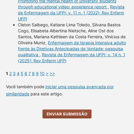
Promoting the mental health of university students
through educational video: experience report
,
Revista
de Enfermagem da UFPI: v. 11 n. 1 (2022): Rev Enferm
UFPI
Cleton Salbego, Katiane Lima Toledo, Silvana Bastos
Cogo, Elisabeta Albertina Nietsche, Aline Ost dos
Santos, Mariana Kathleen da Costa Ferreira, Vinícius de
Oliveira Muniz,
Enfermagem de terapia intensiva adulto
frente às Diretivas Antecipadas de Vontade: pesquisa
qualitativa
,
Revista de Enfermagem da UFPI: v. 14 n. 1
(2025): Rev Enferm UFPI
1
2
3
4
5
6
7
8
9
10
>
>>
Você também pode
iniciar uma pesquisa avançada por
similaridade
para este artigo.
ENVIAR SUBMISSÃO