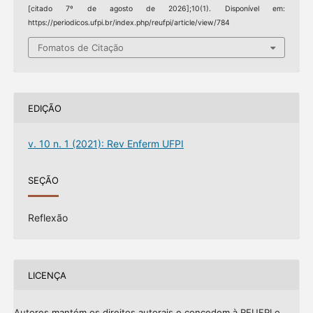
[citado 7º de agosto de 2026];10(1). Disponível em:
https://periodicos.ufpi.br/index.php/reufpi/article/view/784
Fomatos de Citação
EDIÇÃO
v. 10 n. 1 (2021): Rev Enferm UFPI
SEÇÃO
Reflexão
LICENÇA
Autores mantém os direitos autorais e concedem à REUFPI o