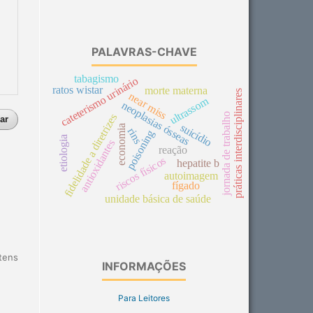
PALAVRAS-CHAVE
tabagismo
cateterismo urinário
ratos wistar
morte materna
práticas interdisciplinares
near miss
ultrassom
neoplasias ósseas
jornada de trabalho
fidelidade a diretrizes
ar
suicídio
economia
rins
poisoning
etiologia
antioxidantes
reação
riscos físicos
hepatite b
autoimagem
fígado
unidade básica de saúde
itens
INFORMAÇÕES
Para Leitores